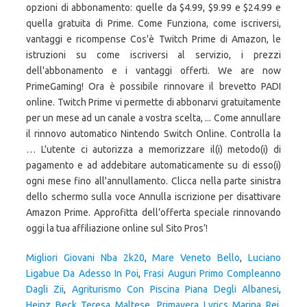
opzioni di abbonamento: quelle da $4.99, $9.99 e $24.99 e
quella gratuita di Prime. Come Funziona, come iscriversi,
vantaggi e ricompense Cos'è Twitch Prime di Amazon, le
istruzioni su come iscriversi al servizio, i prezzi
dell'abbonamento e i vantaggi offerti. We are now
PrimeGaming! Ora è possibile rinnovare il brevetto PADI
online. Twitch Prime vi permette di abbonarvi gratuitamente
per un mese ad un canale a vostra scelta, ... Come annullare
il rinnovo automatico Nintendo Switch Online. Controlla la
… L'utente ci autorizza a memorizzare il(i) metodo(i) di
pagamento e ad addebitare automaticamente su di esso(i)
ogni mese fino all'annullamento. Clicca nella parte sinistra
dello schermo sulla voce Annulla iscrizione per disattivare
Amazon Prime. Approfitta dell’offerta speciale rinnovando
oggi la tua affiliazione online sul Sito Pros’!
Migliori Giovani Nba 2k20
,
Mare Veneto Bello
,
Luciano
Ligabue Da Adesso In Poi
,
Frasi Auguri Primo Compleanno
Dagli Zii
,
Agriturismo Con Piscina Piana Degli Albanesi
,
Heinz Beck Teresa Maltese
,
Primavera Lyrics Marina Rei
,