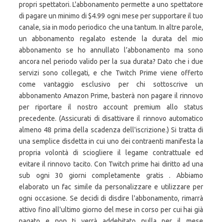
propri spettatori. L'abbonamento permette a uno spettatore
di pagare un minimo di $4.99 ogni mese per supportare il tuo
canale, sia in modo periodico che una tantum. In altre parole,
un abbonamento regalato estende la durata del mio
abbonamento se ho annullato l’abbonamento ma sono
ancora nel periodo valido per la sua durata? Dato che i due
servizi sono collegati, e che Twitch Prime viene offerto
come vantaggio esclusivo per chi sottoscrive un
abbonamento Amazon Prime, basterà non pagare il rinnovo
per riportare il nostro account premium allo status
precedente. (Assicurati di disattivare il rinnovo automatico
almeno 48 prima della scadenza dell'iscrizione.) Si tratta di
una semplice disdetta in cui uno dei contraenti manifesta la
propria volontà di sciogliere il legame contrattuale ed
evitare il rinnovo tacito. Con Twitch prime hai diritto ad una
sub ogni 30 giorni completamente gratis . Abbiamo
elaborato un fac simile da personalizzare e utilizzare per
ogni occasione. Se decidi di disdire l'abbonamento, rimarrà
attivo fino all'ultimo giorno del mese in corso per cui hai già
pagato e non ti verrà addebitato nulla per il mese