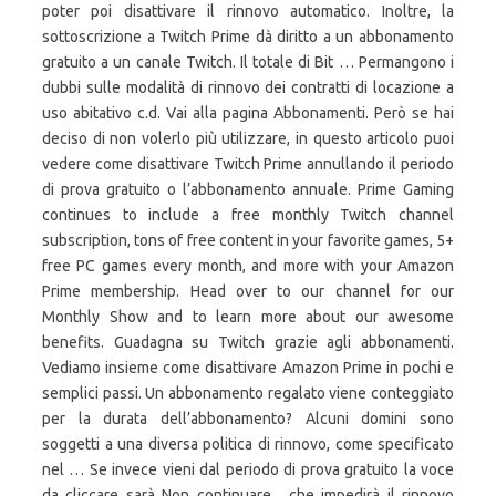
poter poi disattivare il rinnovo automatico. Inoltre, la
sottoscrizione a Twitch Prime dà diritto a un abbonamento
gratuito a un canale Twitch. Il totale di Bit … Permangono i
dubbi sulle modalità di rinnovo dei contratti di locazione a
uso abitativo c.d. Vai alla pagina Abbonamenti. Però se hai
deciso di non volerlo più utilizzare, in questo articolo puoi
vedere come disattivare Twitch Prime annullando il periodo
di prova gratuito o l’abbonamento annuale. Prime Gaming
continues to include a free monthly Twitch channel
subscription, tons of free content in your favorite games, 5+
free PC games every month, and more with your Amazon
Prime membership. Head over to our channel for our
Monthly Show and to learn more about our awesome
benefits. Guadagna su Twitch grazie agli abbonamenti.
Vediamo insieme come disattivare Amazon Prime in pochi e
semplici passi. Un abbonamento regalato viene conteggiato
per la durata dell’abbonamento? Alcuni domini sono
soggetti a una diversa politica di rinnovo, come specificato
nel … Se invece vieni dal periodo di prova gratuito la voce
da cliccare sarà Non continuare , che impedirà il rinnovo