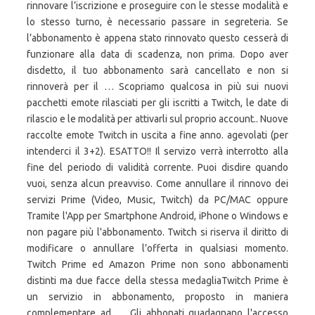
rinnovare l’iscrizione e proseguire con le stesse modalità e
lo stesso turno, è necessario passare in segreteria. Se
l’abbonamento è appena stato rinnovato questo cesserà di
funzionare alla data di scadenza, non prima. Dopo aver
disdetto, il tuo abbonamento sarà cancellato e non si
rinnoverà per il … Scopriamo qualcosa in più sui nuovi
pacchetti emote rilasciati per gli iscritti a Twitch, le date di
rilascio e le modalità per attivarli sul proprio account.. Nuove
raccolte emote Twitch in uscita a fine anno. agevolati (per
intenderci il 3+2). ESATTO!! Il servizo verrà interrotto alla
fine del periodo di validità corrente. Puoi disdire quando
vuoi, senza alcun preavviso. Come annullare il rinnovo dei
servizi Prime (Video, Music, Twitch) da PC/MAC oppure
Tramite l'App per Smartphone Android, iPhone o Windows e
non pagare più l'abbonamento. Twitch si riserva il diritto di
modificare o annullare l’offerta in qualsiasi momento.
Twitch Prime ed Amazon Prime non sono abbonamenti
distinti ma due facce della stessa medagliaTwitch Prime è
un servizio in abbonamento, proposto in maniera
complementare ad … Gli abbonati guadagnano l'accesso