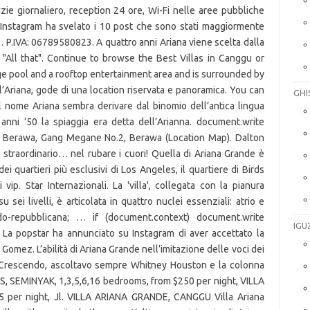
izie giornaliero, reception 24 ore, Wi-Fi nelle aree pubbliche
nstagram ha svelato i 10 post che sono stati maggiormente
… P.IVA: 06789580823. A quattro anni Ariana viene scelta dalla
"All that". Continue to browse the Best Villas in Canggu or
arge pool and a rooftop entertainment area and is surrounded by
ll’Ariana, gode di una location riservata e panoramica. You can
GHI
l nome Ariana sembra derivare dal binomio dell’antica lingua
 anni ’50 la spiaggia era detta dell’Arianna. document.write
ai Berawa, Gang Megane No.2, Berawa (Location Map). Dalton
straordinario… nel rubare i cuori! Quella di Ariana Grande è
i quartieri più esclusivi di Los Angeles, il quartiere di Birds
ip. Star Internazionali. La 'villa', collegata con la pianura
sei livelli, è articolata in quattro nuclei essenziali: atrio e
rdo-repubblicana; … if (document.context) document.write
IGU
 La popstar ha annunciato su Instagram di aver accettato la
omez. L’abilità di Ariana Grande nell’imitazione delle voci dei
: «Crescendo, ascoltavo sempre Whitney Houston e la colonna
, SEMINYAK, 1,3,5,6,16 bedrooms, from $250 per night, VILLA
per night, Jl. VILLA ARIANA GRANDE, CANGGU Villa Ariana