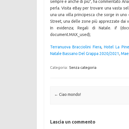
sempre e anche di più", ha commentato Arian
perla. Visita eBay per trovare una vasta se
una una villa principesca che sorge in uno de
Street, una delle zone più apprezzate dai 
In evidenza; Regali di Natale. if (do
document.MAX_used);
Terranuova Bracciolini Fiera
,
Hotel La Pin
Natale Bassano Del Grappa 2020/2021
,
Maes
Categoria:
Senza categoria
Navigazione articolo
←
Ciao mondo!
Lascia un commento