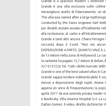
Grande is a spacious modern 5 bedroom vil
Grande è una villa esclusiva sulle colli
meraviglioso anello di fidanzamento: un d
The villa was named after a large mythologica
conducted by the Swiss engineer Karl Web
per disabili anziani avviata ufficialmente n
alla recitazione, al canto e all'intrattenim
Grande e tanti altri ancora. Chiara Ferragni:
racconta dopo il Covid: “Non sto ancor
DISPERAZIONE A PARTE, QUANTO VALE IL LAV
da 13 milioni nella zona di Hollywood. La ca
la cantante ha pagato 13,7 milioni di dollari
327 0157226 Tel. Tutti i diritti riservati. Wi
Grande is one of the best valued villas in Ca
Grande sappia rendere indimenticabile il sogg
messe a disposizione degli ospiti. Ariana
appena un anno di frequentazione, la popst
aprile 2017 da una azienda privata, leader n
e Basilicata, Villa Arianna Hospital S.r.l. L
Dalton Gomez. Il video, diretto da Director X