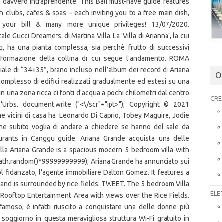
a davvero intraprendente. This Bali must-have guide features
h clubs, cafes & spas – each inviting you to a free main dish,
your bill & many more unique privileges! 13/07/2020.
le Gucci Dreamers. di Martina Villa. La 'Villa di Arianna', la cui
, ha una pianta complessa, sia perchè frutto di successivi
onformazione della collina di cui segue l'andamento. ROMA
ciale di “34+35”, brano incluso nell’album dei record di Ariana
O
omplesso di edifici realizzati gradualmente ed estesi su una
in una zona ricca di fonti d'acqua a pochi chilometri dal centro
CRE
'Urbs. document.write ("
<\/scr"+"ipt>"); Copyright © 2021
 vicini di casa ha Leonardo Di Caprio, Tobey Maguire, Jodie
viene subito voglia di andare a chiedere se hanno del sale da
aurants in Canggu guide. Ariana Grande acquista una delle
lla Ariana Grande is a spacious modern 5 bedroom villa with
Math.random()*99999999999); Ariana Grande ha annunciato sui
 fidanzato, l'agente immobiliare Dalton Gomez. It features a
 and is surrounded by rice fields. TWEET. The 5 bedroom Villa
ELE
a Rooftop Entertainment Area with views over the Rice Fields.
moso, è infatti riuscito a conquistare una delle donne più
soggiorno in questa meravigliosa struttura Wi-Fi gratuito in