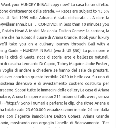
e. Want your HUNGRY IN BALI copy now? La casa ha un difetto:
edono direttamente dalla strada. ++ Rates are subject to 15.5%
: Jl. Nel 1999 Villa Adriana è stata dichiarata … A dare la
fo@villaarianna.it La … CONDIVIDI. In less than 10 minutes you
, Potato Head & Motel Mexicola. Dalton Gomez: la carriera, la
iliare che ha rubato il cuore di Ariana Grande. Book your luxury
we’ll take you on a culinary journey through Bali with a
ining Guide – HUNGRY IN BALI (worth US $50)! La posizione è
e la città di Gaeta, ricca di storia, arte e bellezze naturali.
i di casa ha Leonardo Di Caprio, Tobey Maguire, Jodie Foster ,
ito voglia di andare a chiedere se hanno del sale da prestarti.
 di aver concluso questo terribile 2020 in bellezza. Su uno di
l sistema difensivo e di avvistamento costiero costruito per
aracene. Scopri tutte le immagini della gallery La casa di Ariana
anulare, Ariana fa sapere ai suoi 211 milioni di followers , senza
='https:'? Sono i numeri a parlare: la clip, che ritrae Ariana e
, ha totalizzato 23.600.000 visualizzazioni in sole 24 ore dalla
one con lʼagente immobiliare Dalton Gomez, Ariana Grande
monio, mostrando con orgoglio l’anello di fidanzamento. "Per