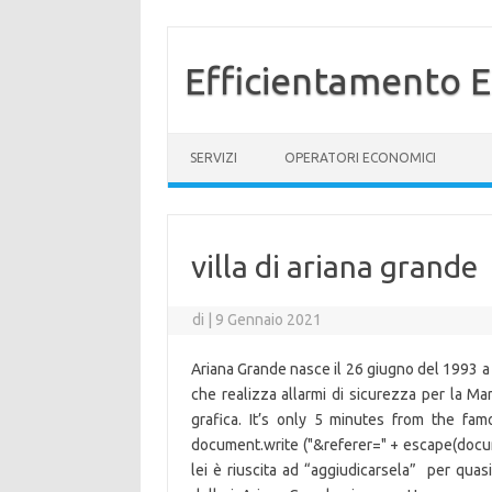
Efficientamento E
Vai al contenuto
SERVIZI
OPERATORI ECONOMICI
villa di ariana grande
di
|
9 Gennaio 2021
Ariana Grande nasce il 26 giugno del 1993 a B
che realizza allarmi di sicurezza per la Ma
grafica. It’s only 5 minutes from the fa
document.write ("&referer=" + escape(docume
lei è riuscita ad “aggiudicarsela” per quasi