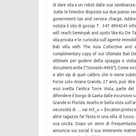
di dare vita a un robot dalle sue sembianz
tutte le finestre disposte sui due pianisi v
government tax and service charge, Address
notizia il sito di gossip T . 347 4994241 in
will reach Seminyak and spots like Ku De Ta
vita privata e le curiosità sull’agente immob
Bali villa with The Asia Collective and 
complimentary copy of our Ultimate Bali D
ottimale per godere della spiaggia e visitar
document.write ("?zoneid=4436"); Come vicin
e altri vip di quel calibro che ti viene sub
Forse solo Ariana Grande, 27 anni, può dire
essi svetta l’antica Torre Viola, parte de
difendere il borgo di Gaeta dalle incursioni s
Grande in Florida. Anello in bella vista sull’
necessità di … var m3_u = (location.protocol=
altre ragazze far festa in una villa di lusso
sua uscita. Dopo un anno di frequentazi
annuncia sui social il suo imminente matri