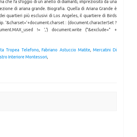
a che fa sfoggio di un anello di diamanti, impreziosito da una
lezione di ariana grande. Biografia. Quella di Ariana Grande è
i quartieri più esclusivi di Los Angeles, il quartiere di Birds
vip. '&charset='+document.charset : (document.characterSet ?
cument.MAX_used != ',') document.write ("&exclude=" +
eta Tropea Telefono
,
Fabriano Astuccio Matite
,
Mercatini Di
tro Interiore Montessori
,