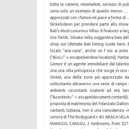
tutte le camere, minimarket, servizio di pul
sono solo un esempio di quanto messo … I
apprezzati con i famosi mi piace a forma di 
Nickelodeon per prendere parte allo show 
Bali’s Most Luxurious Villas. It features a l
rice fields. Situata nella suggestiva baia de
shop our Ultimate Bali Dining Guide here. I
locale “aria-sana”, anche se f ino ai primi
("&loc=" + escape(window.location)); Pant
Gomez è un agente immobiliare dal talento 
una una villa principesca che sorge in uno de
Street, una delle zone più apprezzate dai v
sottostante attraverso una serie di rampe su 
ambienti circostanti risalenti ad età ta
("&context=" + escape(document.context));
proposta di matrimonio del fidanzato Dalton G
cantanti, tuttavia, non è una coincidenza
sonora di The Bodyguard.» #2 ABACA VILLAS
MANGGO, CANGGU, 3 bedrooms, from $275 