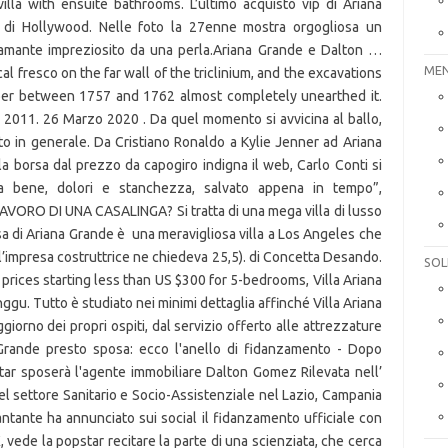
la with ensuite bathrooms. L’ultimo acquisto vip di Ariana
ne di Hollywood. Nelle foto la 27enne mostra orgogliosa un
iamante impreziosito da una perla.Ariana Grande e Dalton …
MEN
l fresco on the far wall of the triclinium, and the excavations
er between 1757 and 1762 almost completely unearthed it.
el 2011. 26 Marzo 2020 . Da quel momento si avvicina al ballo,
ento in generale. Da Cristiano Ronaldo a Kylie Jenner ad Ariana
 la borsa dal prezzo da capogiro indigna il web, Carlo Conti si
a bene, dolori e stanchezza, salvato appena in tempo”,
ORO DI UNA CASALINGA? Si tratta di una mega villa di lusso
sa di Ariana Grande è una meravigliosa villa a Los Angeles che
, (l’impresa costruttrice ne chiedeva 25,5). di Concetta Desando.
SOL
th prices starting less than US $300 for 5-bedrooms, Villa Ariana
nggu. Tutto è studiato nei minimi dettaglia affinché Villa Ariana
iorno dei propri ospiti, dal servizio offerto alle attrezzature
 Grande presto sposa: ecco l'anello di fidanzamento - Dopo
ar sposerà l'agente immobiliare Dalton Gomez Rilevata nell’
el settore Sanitario e Socio-Assistenziale nel Lazio, Campania
a cantante ha annunciato sui social il fidanzamento ufficiale con
, vede la popstar recitare la parte di una scienziata, che cerca