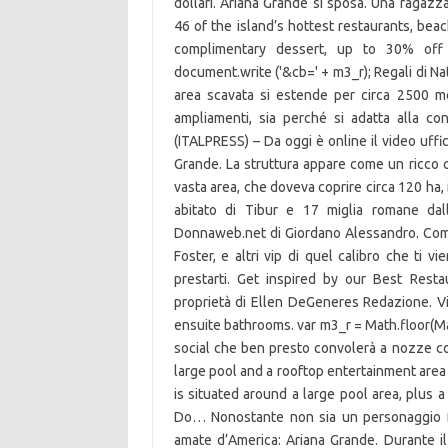
dollari. Ariana Grande si sposa. Una ragazz
46 of the island’s hottest restaurants, beac
complimentary dessert, up to 30% off 
document.write ('&cb=' + m3_r); Regali di Nata
area scavata si estende per circa 2500 mq
ampliamenti, sia perché si adatta alla c
(ITALPRESS) – Da oggi è online il video uffi
Grande. La struttura appare come un ricco c
vasta area, che doveva coprire circa 120 ha, 
abitato di Tibur e 17 miglia romane dall
Donnaweb.net di Giordano Alessandro. Come
Foster, e altri vip di quel calibro che ti 
prestarti. Get inspired by our Best Rest
proprietà di Ellen DeGeneres Redazione. Vi
ensuite bathrooms. var m3_r = Math.floor(
social che ben presto convolerà a nozze col
large pool and a rooftop entertainment area
is situated around a large pool area, plus 
Do… Nonostante non sia un personaggio fa
amate d’America: Ariana Grande. Durante il 