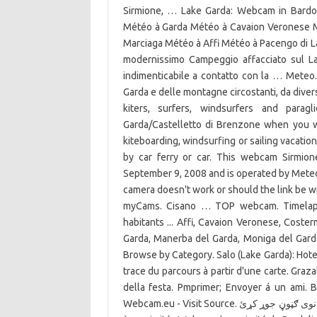
Sirmione, … Lake Garda: Webcam in Bardolin
Météo à Garda Météo à Cavaion Veronese M
Marciaga Météo à Affi Météo à Pacengo di L
modernissimo Campeggio affacciato sul La
indimenticabile a contatto con la … Meteo.
Garda e delle montagne circostanti, da divers
kiters, surfers, windsurfers and par
Garda/Castelletto di Brenzone when you wa
kiteboarding, windsurfing or sailing vacation
by car ferry or car. This webcam Sirmi
September 9, 2008 and is operated by MeteoG
camera doesn't work or should the link be w
myCams. Cisano … TOP webcam. Timelapse
habitants ... Affi, Cavaion Veronese, Coste
Garda, Manerba del Garda, Moniga del Gard
Browse by Category. Salo (Lake Garda): Hotel Duomo, 8.9 mi. اوس نه. Téléchar
trace du parcours à partir d'une carte. Graza
della festa. Pmprimer; Envoyer á un ami.
Webcam.eu - Visit Source. نوی ګڼوڼ جوړ کړﺉ. Stations personnelles à proximité : Lago … Report. Webcams