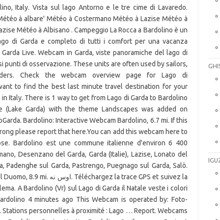
o, Italy. Vista sul lago Antorno e le tre cime di Lavaredo.
étéo à albare' Météo à Costermano Météo à Lazise Météo à
azise Météo à Albisano . Campeggio La Rocca a Bardolino è un
go di Garda e completo di tutti i comfort per una vacanza
 Garda Live. Webcam in Garda, viste panoramiche del lago di
i punti di osservazione. These units are often used by sailors,
GHI
agliders. Check the webcam overview page for Lago di
nt to find the best last minute travel destination for your
 in Italy. There is 1 way to get from Lago di Garda to Bardolino
one (Lake Garda) with the theme Landscapes was added on
arda. Bardolino: Interactive Webcam Bardolino, 6.7 mi. If this
rong please report that here.You can add this webcam here to
. Bardolino est une commune italienne d'environ 6 400
rmano, Desenzano del Garda, Garda (Italie), Lazise, Lonato del
IGU
a, Padenghe sul Garda, Pastrengo, Puegnago sul Garda, Salò.
gez la trace GPS et suivez la
lema. A Bardolino (Vr) sul Lago di Garda il Natale veste i colori
 Bardolino 4 minutes ago This Webcam is operated by: Foto-