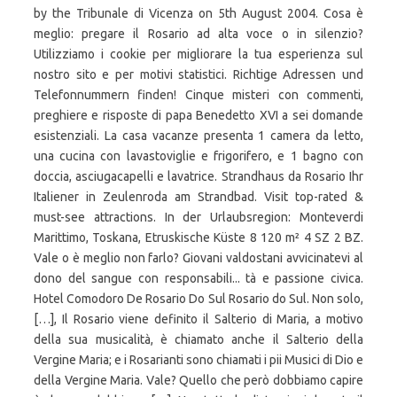
by the Tribunale di Vicenza on 5th August 2004. Cosa è
meglio: pregare il Rosario ad alta voce o in silenzio?
Utilizziamo i cookie per migliorare la tua esperienza sul
nostro sito e per motivi statistici. Richtige Adressen und
Telefonnummern finden! Cinque misteri con commenti,
preghiere e risposte di papa Benedetto XVI a sei domande
esistenziali. La casa vacanze presenta 1 camera da letto,
una cucina con lavastoviglie e frigorifero, e 1 bagno con
doccia, asciugacapelli e lavatrice. Strandhaus da Rosario Ihr
Italiener in Zeulenroda am Strandbad. Visit top-rated &
must-see attractions. In der Urlaubsregion: Monteverdi
Marittimo, Toskana, Etruskische Küste 8 120 m² 4 SZ 2 BZ.
Vale o è meglio non farlo? Giovani valdostani avvicinatevi al
dono del sangue con responsabili... tà e passione civica.
Hotel Comodoro De Rosario Do Sul Rosario do Sul. Non solo,
[…], Il Rosario viene definito il Salterio di Maria, a motivo
della sua musicalità, è chiamato anche il Salterio della
Vergine Maria; e i Rosarianti sono chiamati i pii Musici di Dio e
della Vergine Maria. Vale? Quello che però dobbiamo capire