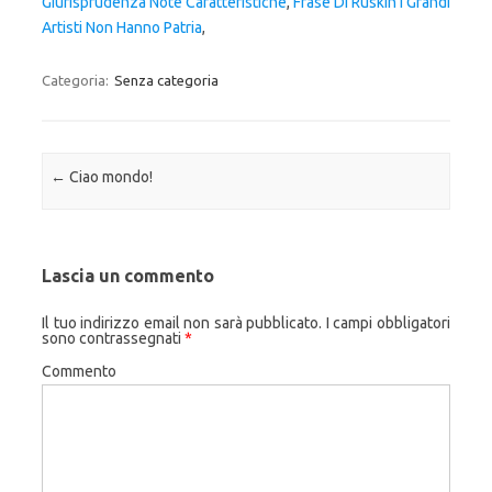
Giurisprudenza Note Caratteristiche
,
Frase Di Ruskin I Grandi
Artisti Non Hanno Patria
,
Categoria:
Senza categoria
Navigazione articolo
←
Ciao mondo!
Lascia un commento
Il tuo indirizzo email non sarà pubblicato.
I campi obbligatori
sono contrassegnati
*
Commento