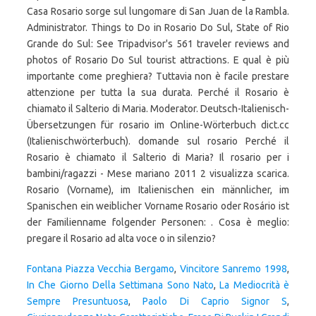
Casa Rosario sorge sul lungomare di San Juan de la Rambla.
Administrator. Things to Do in Rosario Do Sul, State of Rio
Grande do Sul: See Tripadvisor's 561 traveler reviews and
photos of Rosario Do Sul tourist attractions. E qual è più
importante come preghiera? Tuttavia non è facile prestare
attenzione per tutta la sua durata. Perché il Rosario è
chiamato il Salterio di Maria. Moderator. Deutsch-Italienisch-
Übersetzungen für rosario im Online-Wörterbuch dict.cc
(Italienischwörterbuch). domande sul rosario Perché il
Rosario è chiamato il Salterio di Maria? Il rosario per i
bambini/ragazzi - Mese mariano 2011 2 visualizza scarica.
Rosario (Vorname), im Italienischen ein männlicher, im
Spanischen ein weiblicher Vorname Rosario oder Rosário ist
der Familienname folgender Personen: . Cosa è meglio:
pregare il Rosario ad alta voce o in silenzio?
Fontana Piazza Vecchia Bergamo
,
Vincitore Sanremo 1998
,
In Che Giorno Della Settimana Sono Nato
,
La Mediocrità è
Sempre Presuntuosa
,
Paolo Di Caprio Signor S
,