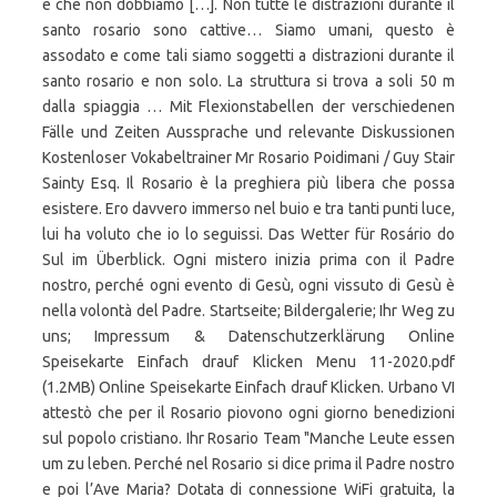
è che non dobbiamo […]. Non tutte le distrazioni durante il
santo rosario sono cattive… Siamo umani, questo è
assodato e come tali siamo soggetti a distrazioni durante il
santo rosario e non solo. La struttura si trova a soli 50 m
dalla spiaggia … Mit Flexionstabellen der verschiedenen
Fälle und Zeiten Aussprache und relevante Diskussionen
Kostenloser Vokabeltrainer Mr Rosario Poidimani / Guy Stair
Sainty Esq. Il Rosario è la preghiera più libera che possa
esistere. Ero davvero immerso nel buio e tra tanti punti luce,
lui ha voluto che io lo seguissi. Das Wetter für Rosário do
Sul im Überblick. Ogni mistero inizia prima con il Padre
nostro, perché ogni evento di Gesù, ogni vissuto di Gesù è
nella volontà del Padre. Startseite; Bildergalerie; Ihr Weg zu
uns; Impressum & Datenschutzerklärung Online
Speisekarte Einfach drauf Klicken Menu 11-2020.pdf
(1.2MB) Online Speisekarte Einfach drauf Klicken. Urbano VI
attestò che per il Rosario piovo­no ogni giorno benedizioni
sul popolo cristiano. Ihr Rosario Team "Manche Leute essen
um zu leben. Perché nel Rosario si dice prima il Padre nostro
e poi l’Ave Maria? Dotata di connessione WiFi gratuita, la