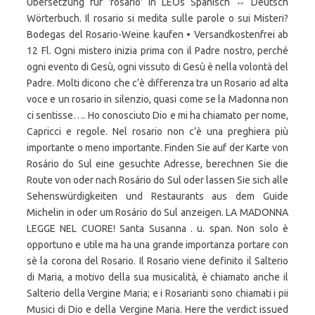
Übersetzung für 'rosario' in LEOs Spanisch ⇔ Deutsch
Wörterbuch. Il rosario si medita sulle parole o sui Misteri?
Bodegas del Rosario-Weine kaufen • Versandkostenfrei ab
12 Fl. Ogni mistero inizia prima con il Padre nostro, perché
ogni evento di Gesù, ogni vissuto di Gesù è nella volontà del
Padre. Molti dicono che c’è differenza tra un Rosario ad alta
voce e un rosario in silenzio, quasi come se la Madonna non
ci sentisse…. Ho conosciuto Dio e mi ha chiamato per nome,
Capricci e regole. Nel rosario non c’è una preghiera più
importante o meno importante. Finden Sie auf der Karte von
Rosário do Sul eine gesuchte Adresse, berechnen Sie die
Route von oder nach Rosário do Sul oder lassen Sie sich alle
Sehenswürdigkeiten und Restaurants aus dem Guide
Michelin in oder um Rosário do Sul anzeigen. LA MADONNA
LEGGE NEL CUORE! Santa Susanna . u. span. Non solo è
opportuno e utile ma ha una grande importanza portare con
sè la corona del Rosario. Il Rosario viene definito il Salterio
di Maria, a motivo della sua musicalità, è chiamato anche il
Salterio della Vergine Maria; e i Rosarianti sono chiamati i pii
Musici di Dio e della Vergine Maria. Here the verdict issued