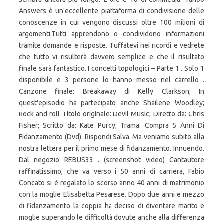
Answers è un'eccellente piattaforma di condivisione delle
conoscenze in cui vengono discussi oltre 100 milioni di
argomenti.Tutti apprendono o condividono informazioni
tramite domande e risposte. Tuffatevi nei ricordi e vedrete
che tutto vi risulterà davvero semplice e che il risultato
finale sarà fantastico. I concetti topologici – Parte 1 . Solo 1
disponibile e 3 persone lo hanno messo nel carrello .
Canzone finale: Breakaway di Kelly Clarkson; In
quest'episodio ha partecipato anche Shailene Woodley;
Rock and roll Titolo originale: Devil Music; Diretto da: Chris
Fisher; Scritto da: Kate Purdy; Trama. Compra 5 Anni Di
Fidanzamento (Dvd). Rispondi Salva. Ma veniamo subito alla
nostra lettera per il primo mese di fidanzamento. Innuendo.
Dal negozio REBUS33 . (screenshot video) Cantautore
raffinatissimo, che va verso i 50 anni di carriera, Fabio
Concato si è regalato lo scorso anno 40 anni di matrimonio
con la moglie Elisabetta Pesarese. Dopo due anni e mezzo
di fidanzamento la coppia ha deciso di diventare marito e
moglie superando le difficoltà dovute anche alla differenza