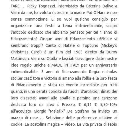
FARE … Ricky Tognazzi, intervistato da Caterina Balivo a
Vieni da me, ha voluto ricordare la madre Pat O’Hara e non
senza commozione. E se vuoi qualche consiglio per
organizzare una festa a tema indimenticabile, scopri
l’articolo dedicato che abbiamo pensato per te! 1 anno di
fidanzamento? Cinque anni di fidanzamento ufficiale vi
sembrano troppi? Canto di Natale di Topolino (Mickey's
Christmas Carol) è un film del 1983 diretto da Burny
Mattinson. Vieni su Olallà e lasciati travolgere dalle nostre
idee regalo uniche e MADE IN ITALY per un anniversario
indimenticabile. 5 anni di fidanzamento Regia: nicholas
stoller cast: tom e victoria si amano alla follia e la loro festa
di fidanzamento e stata un evento incredibile per tutti
quanti, in una serata condita da fuochi d'artificio, filmati dei
loro disastrati amori alle spalle e persino una canzone
dedicata loro da alex il Prezzo: € 6,11 € 5,50-10%
all'acquisto Giorgio "Malefix" De Stefano ha inviato un
mazzo di rose … Selezione delle preferenze relative ai
cookie. La scatolina magica – Video. La vita privata di Fabio