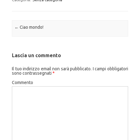
Navigazione articolo
←
Ciao mondo!
Lascia un commento
Il tuo indirizzo email non sarà pubblicato.
I campi obbligatori
sono contrassegnati
*
Commento