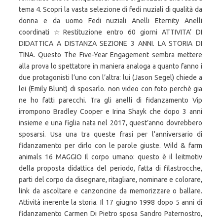
tema 4. Scopri la vasta selezione di fedi nuziali di qualità da
donna e da uomo Fedi nuziali Anelli Eternity Anelli
coordinati ☆Restituzione entro 60 giorni ATTIVITA’ DI
DIDATTICA A DISTANZA SEZIONE 3 ANNI. LA STORIA DI
TINA. Questo The Five-Year Engagement sembra mettere
alla prova lo spettatore in maniera analoga a quanto fanno i
due protagonisti l’uno con l’altra: lui (Jason Segel) chiede a
lei (Emily Blunt) di sposarlo. non video con foto perchè gia
ne ho fatti parecchi. Tra gli anelli di fidanzamento Vip
irrompono Bradley Cooper e Irina Shayk che dopo 3 anni
insieme e una figlia nata nel 2017, quest’anno dovrebbero
sposarsi. Usa una tra queste frasi per l'anniversario di
fidanzamento per dirlo con le parole giuste. Wild & farm
animals 16 MAGGIO Il corpo umano: questo è il leitmotiv
della proposta didattica del periodo, fatta di filastrocche,
parti del corpo da disegnare, ritagliare, nominare e colorare,
link da ascoltare e canzoncine da memorizzare o ballare.
Attività inerente la storia. Il 17 giugno 1998 dopo 5 anni di
fidanzamento Carmen Di Pietro sposa Sandro Paternostro,