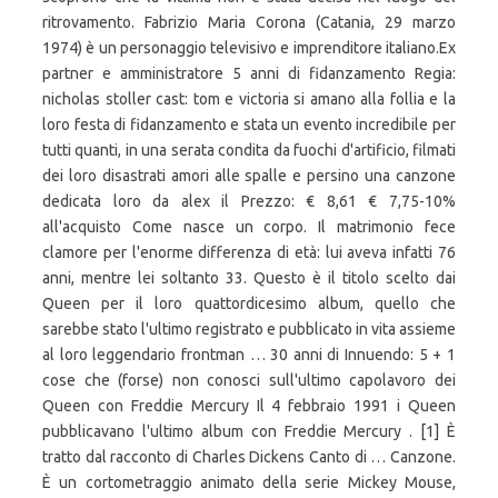
ritrovamento. Fabrizio Maria Corona (Catania, 29 marzo
1974) è un personaggio televisivo e imprenditore italiano.Ex
partner e amministratore 5 anni di fidanzamento Regia:
nicholas stoller cast: tom e victoria si amano alla follia e la
loro festa di fidanzamento e stata un evento incredibile per
tutti quanti, in una serata condita da fuochi d'artificio, filmati
dei loro disastrati amori alle spalle e persino una canzone
dedicata loro da alex il Prezzo: € 8,61 € 7,75-10%
all'acquisto Come nasce un corpo. Il matrimonio fece
clamore per l'enorme differenza di età: lui aveva infatti 76
anni, mentre lei soltanto 33. Questo è il titolo scelto dai
Queen per il loro quattordicesimo album, quello che
sarebbe stato l'ultimo registrato e pubblicato in vita assieme
al loro leggendario frontman … 30 anni di Innuendo: 5 + 1
cose che (forse) non conosci sull'ultimo capolavoro dei
Queen con Freddie Mercury Il 4 febbraio 1991 i Queen
pubblicavano l'ultimo album con Freddie Mercury . [1] È
tratto dal racconto di Charles Dickens Canto di … Canzone.
È un cortometraggio animato della serie Mickey Mouse,