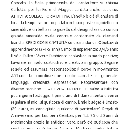
Concato, la figlia primogenita del cantautore si chiama
Carlotta: per lei Fiore di Maggio, cantata anche assieme.
ATTIVITA’ SULLA STORIA DI TINA. L’anello è già all’anulare di
Irina da tempo, ve ne ho parlato nel mio post sui gioielli con
smeraldi : è un bellissimo gioiello dal design classico con un
grande smeraldo ovale centrale contornato da diamanti
bianchi. SPEDIZIONE GRATUITA su ordini idonei . Obiettivi di
apprendimento (3-4-5 anni) Campi di esperienza: 3/4/5 anni:
Il sé e l’altro : Vivere l’ambiente scolastico in modo positivo;
Lavorare in modo costruttivo e creativo in gruppo; Seguire
regole ed assumersi responsabilità; Il corpo in movimento:
Affinare la coordinazione oculo-manuale e generale:
Linguaggi, creatività, espressione: Rappresentare con
diverse tecniche … ATTIVITA’ PROPOSTE. salve a tutti tra
pochi giorni festeggio il primo ano di fidanzamento e vorrei
regalare al mio lui qualcosa di carino, il mio budget è limtato
(20 euro), mi consigliate qualcosa di particolare? Regali di
Anniversario per Lui, per i Genitori, per 1,5, 25 o 50 anni di
Matrimonio! grazie in anticipo! Vero, però c’è qualcosa che
sembra ancora più lungo: 2 ore e 10 di commedia. Yahoo