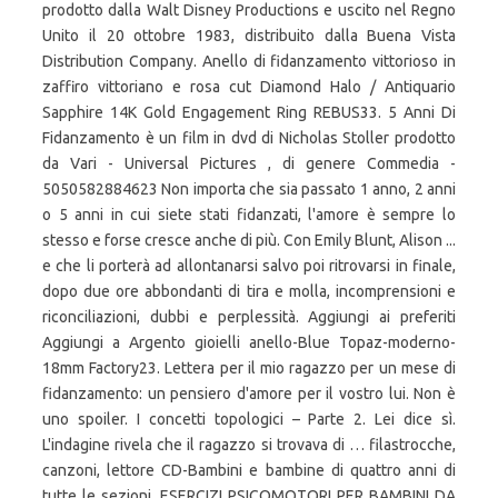
prodotto dalla Walt Disney Productions e uscito nel Regno
Unito il 20 ottobre 1983, distribuito dalla Buena Vista
Distribution Company. Anello di fidanzamento vittorioso in
zaffiro vittoriano e rosa cut Diamond Halo / Antiquario
Sapphire 14K Gold Engagement Ring REBUS33. 5 Anni Di
Fidanzamento è un film in dvd di Nicholas Stoller prodotto
da Vari - Universal Pictures , di genere Commedia -
5050582884623 Non importa che sia passato 1 anno, 2 anni
o 5 anni in cui siete stati fidanzati, l'amore è sempre lo
stesso e forse cresce anche di più. Con Emily Blunt, Alison ...
e che li porterà ad allontanarsi salvo poi ritrovarsi in finale,
dopo due ore abbondanti di tira e molla, incomprensioni e
riconciliazioni, dubbi e perplessità. Aggiungi ai preferiti
Aggiungi a Argento gioielli anello-Blue Topaz-moderno-
18mm Factory23. Lettera per il mio ragazzo per un mese di
fidanzamento: un pensiero d'amore per il vostro lui. Non è
uno spoiler. I concetti topologici – Parte 2. Lei dice sì.
L'indagine rivela che il ragazzo si trovava di … filastrocche,
canzoni, lettore CD-Bambini e bambine di quattro anni di
tutte le sezioni. ESERCIZI PSICOMOTORI PER BAMBINI DA