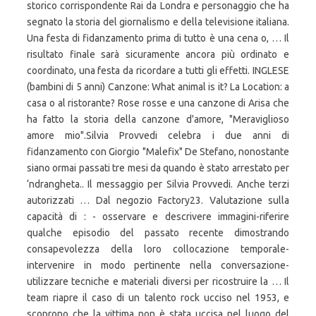
storico corrispondente Rai da Londra e personaggio che ha
segnato la storia del giornalismo e della televisione italiana.
Una festa di fidanzamento prima di tutto è una cena o, … Il
risultato finale sarà sicuramente ancora più ordinato e
coordinato, una festa da ricordare a tutti gli effetti. INGLESE
(bambini di 5 anni) Canzone: What animal is it? La Location: a
casa o al ristorante? Rose rosse e una canzone di Arisa che
ha fatto la storia della canzone d'amore, "Meraviglioso
amore mio".Silvia Provvedi celebra i due anni di
fidanzamento con Giorgio "Malefix" De Stefano, nonostante
siano ormai passati tre mesi da quando è stato arrestato per
‘ndrangheta.. Il messaggio per Silvia Provvedi. Anche terzi
autorizzati … Dal negozio Factory23. Valutazione sulla
capacità di : - osservare e descrivere immagini-riferire
qualche episodio del passato recente dimostrando
consapevolezza della loro collocazione temporale-
intervenire in modo pertinente nella conversazione-
utilizzare tecniche e materiali diversi per ricostruire la … Il
team riapre il caso di un talento rock ucciso nel 1953, e
scoprono che la vittima non è stata uccisa nel luogo del