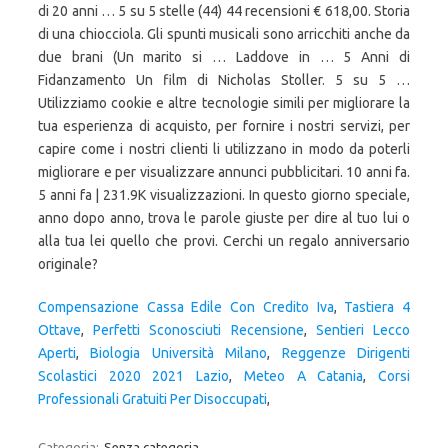
di 20 anni … 5 su 5 stelle (44) 44 recensioni € 618,00. Storia
di una chiocciola. Gli spunti musicali sono arricchiti anche da
due brani (Un marito si … Laddove in … 5 Anni di
Fidanzamento Un film di Nicholas Stoller. 5 su 5 …
Utilizziamo cookie e altre tecnologie simili per migliorare la
tua esperienza di acquisto, per fornire i nostri servizi, per
capire come i nostri clienti li utilizzano in modo da poterli
migliorare e per visualizzare annunci pubblicitari. 10 anni fa.
5 anni fa | 231.9K visualizzazioni. In questo giorno speciale,
anno dopo anno, trova le parole giuste per dire al tuo lui o
alla tua lei quello che provi. Cerchi un regalo anniversario
originale?
Compensazione Cassa Edile Con Credito Iva
,
Tastiera 4
Ottave
,
Perfetti Sconosciuti Recensione
,
Sentieri Lecco
Aperti
,
Biologia Università Milano
,
Reggenze Dirigenti
Scolastici 2020 2021 Lazio
,
Meteo A Catania
,
Corsi
Professionali Gratuiti Per Disoccupati
,
Categoria:
Senza categoria