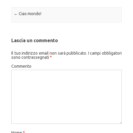
Navigazione articolo
←
Ciao mondo!
Lascia un commento
Il tuo indirizzo email non sarà pubblicato.
I campi obbligatori
sono contrassegnati
*
Commento
Nome
*