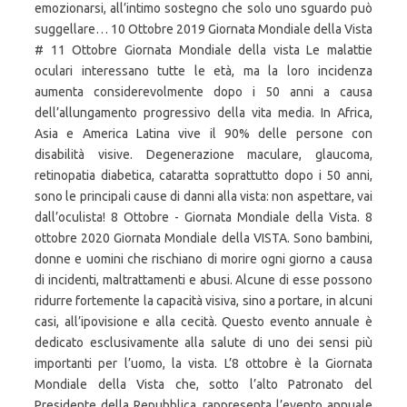
emozionarsi, all’intimo sostegno che solo uno sguardo può
suggellare… 10 Ottobre 2019 Giornata Mondiale della Vista
# 11 Ottobre Giornata Mondiale della vista Le malattie
oculari interessano tutte le età, ma la loro incidenza
aumenta considerevolmente dopo i 50 anni a causa
dell’allungamento progressivo della vita media. In Africa,
Asia e America Latina vive il 90% delle persone con
disabilità visive. Degenerazione maculare, glaucoma,
retinopatia diabetica, cataratta soprattutto dopo i 50 anni,
sono le principali cause di danni alla vista: non aspettare, vai
dall’oculista! 8 Ottobre - Giornata Mondiale della Vista. 8
ottobre 2020 Giornata Mondiale della VISTA. Sono bambini,
donne e uomini che rischiano di morire ogni giorno a causa
di incidenti, maltrattamenti e abusi. Alcune di esse possono
ridurre fortemente la capacità visiva, sino a portare, in alcuni
casi, all’ipovisione e alla cecità. Questo evento annuale è
dedicato esclusivamente alla salute di uno dei sensi più
importanti per l’uomo, la vista. L’8 ottobre è la Giornata
Mondiale della Vista che, sotto l’alto Patronato del
Presidente della Repubblica, rappresenta l’evento annuale