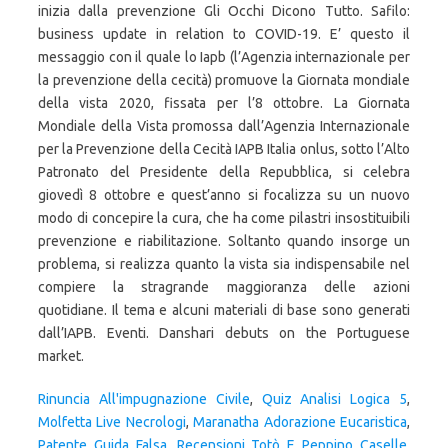
inizia dalla prevenzione Gli Occhi Dicono Tutto. Safilo:
business update in relation to COVID-19. E’ questo il
messaggio con il quale lo Iapb (l’Agenzia internazionale per
la prevenzione della cecità) promuove la Giornata mondiale
della vista 2020, fissata per l’8 ottobre. La Giornata
Mondiale della Vista promossa dall’Agenzia Internazionale
per la Prevenzione della Cecità IAPB Italia onlus, sotto l’Alto
Patronato del Presidente della Repubblica, si celebra
giovedì 8 ottobre e quest’anno si focalizza su un nuovo
modo di concepire la cura, che ha come pilastri insostituibili
prevenzione e riabilitazione. Soltanto quando insorge un
problema, si realizza quanto la vista sia indispensabile nel
compiere la stragrande maggioranza delle azioni
quotidiane. Il tema e alcuni materiali di base sono generati
dall’IAPB. Eventi. Danshari debuts on the Portuguese
market.
Rinuncia All'impugnazione Civile
,
Quiz Analisi Logica 5
,
Molfetta Live Necrologi
,
Maranatha Adorazione Eucaristica
,
Patente Guida Falsa
,
Recensioni Totò E Peppino Caselle
,