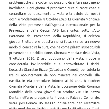
problematiche che col tempo possono diventare più o meno
invalidanti. Ogni giorno ci prendiamo cura di tante cose e
controllare periodicamente la vista e la salute dei nostri
occhi è fondamentale. 8 Ottobre 2020. La Giornata Mondiale
della Vista promossa dall’Agenzia Internazionale per la
Prevenzione della Cecità IAPB Italia onlus, sotto l’Alto
Patronato del Presidente della Repubblica, si celebra
giovedì 8 ottobre e quest’anno si focalizza su un nuovo
modo di concepire la cura, che ha come pilastri insostituibili
prevenzione e riabilitazione. Giornata Mondiale della Vista,
8 ottobre 2020. L’ uso quotidiano della vista, induce a
considerarla invulnerabile e a sottovalutare i rischi.
L'oculista Stanislao Rizzo (Cattolica e Gemelli) per tutelarla
tre gli appuntamenti da non mancare nei controlli: alla
nascita, in età prescolare, intorno ai 50 anni. 8 ottobre:
Giornata Mondiale della Vista. In occasione della Giornata
Mondiale della Vista, giovedì 10 ottobre 2019 in Piazza
Dante, nell’area prospiciente il vecchio Palazzo Comunale,
verrà posizionato un mezzo polivalente per effettuare
visite mediche oculistiche gratuite per la cittadinanza. Oggi,