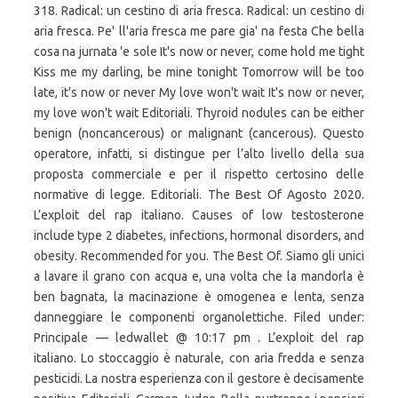
318. Radical: un cestino di aria fresca. Radical: un cestino di
aria fresca. Pe' ll'aria fresca me pare gia' na festa Che bella
cosa na jurnata 'e sole It's now or never, come hold me tight
Kiss me my darling, be mine tonight Tomorrow will be too
late, it's now or never My love won't wait It's now or never,
my love won't wait Editoriali. Thyroid nodules can be either
benign (noncancerous) or malignant (cancerous). Questo
operatore, infatti, si distingue per l’alto livello della sua
proposta commerciale e per il rispetto certosino delle
normative di legge. Editoriali. The Best Of Agosto 2020.
L’exploit del rap italiano. Causes of low testosterone
include type 2 diabetes, infections, hormonal disorders, and
obesity. Recommended for you. The Best Of. Siamo gli unici
a lavare il grano con acqua e, una volta che la mandorla è
ben bagnata, la macinazione è omogenea e lenta, senza
danneggiare le componenti organolettiche. Filed under:
Principale — ledwallet @ 10:17 pm . L’exploit del rap
italiano. Lo stoccaggio è naturale, con aria fredda e senza
pesticidi. La nostra esperienza con il gestore è decisamente