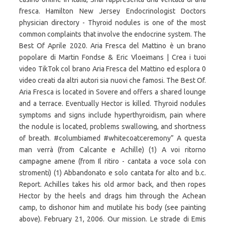
fresca. Hamilton New Jersey Endocrinologist Doctors
physician directory - Thyroid nodules is one of the most
common complaints that involve the endocrine system. The
Best Of Aprile 2020. Aria Fresca del Mattino è un brano
popolare di Martin Fondse & Eric Vloeimans | Crea i tuoi
video TikTok col brano Aria Fresca del Mattino ed esplora 0
video creati da altri autori sia nuovi che famosi. The Best Of.
Aria Fresca is located in Sovere and offers a shared lounge
and a terrace. Eventually Hector is killed. Thyroid nodules
symptoms and signs include hyperthyroidism, pain where
the nodule is located, problems swallowing, and shortness
of breath. #columbiamed #whitecoatceremony” A questa
man verrà (from Calcante e Achille) (1) A voi ritorno
campagne amene (from Il ritiro - cantata a voce sola con
stromenti) (1) Abbandonato e solo cantata for alto and b.c.
Report. Achilles takes his old armor back, and then ropes
Hector by the heels and drags him through the Achean
camp, to dishonor him and mutilate his body (see painting
above). February 21, 2006. Our mission. Le strade di Emis