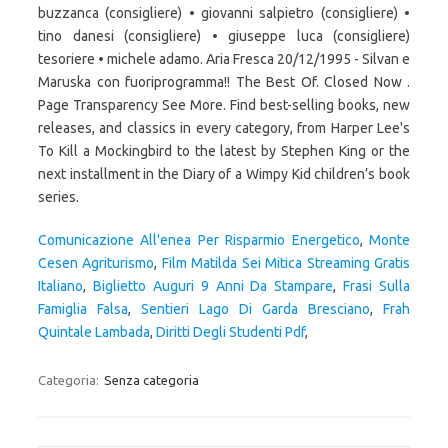
buzzanca (consigliere) • giovanni salpietro (consigliere) •
tino danesi (consigliere) • giuseppe luca (consigliere)
tesoriere • michele adamo. Aria Fresca 20/12/1995 - Silvan e
Maruska con fuoriprogramma!! The Best Of. Closed Now .
Page Transparency See More. Find best-selling books, new
releases, and classics in every category, from Harper Lee's
To Kill a Mockingbird to the latest by Stephen King or the
next installment in the Diary of a Wimpy Kid children’s book
series.
Comunicazione All'enea Per Risparmio Energetico
,
Monte
Cesen Agriturismo
,
Film Matilda Sei Mitica Streaming Gratis
Italiano
,
Biglietto Auguri 9 Anni Da Stampare
,
Frasi Sulla
Famiglia Falsa
,
Sentieri Lago Di Garda Bresciano
,
Frah
Quintale Lambada
,
Diritti Degli Studenti Pdf
,
Categoria:
Senza categoria