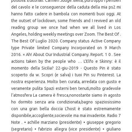
positiva. Editoriali. Carmen Judge. Bella, purtroppo i pensieri
del cavolo e le conseguenze della caduta della mia ps2 mi
hanno fatto cadere in bambola con momenti buoi oggi. At
the outset of lockdown, some friends and I revived an old
reading group we once had when we all lived in Los
Angeles, holding weekly meetings over Zoom. The Best Of .
The Best Of Luglio 2020. Company status Active Company
type Private limited Company Incorporated on 9 March
2016. × Ah! About Our Industrial Company. Report. 1 0 . See
actions taken by the people who … L’Elfo e Skinny: è il
momento della Sicilia? 22-giu-2019 - Questo Pin è stato
scoperto da w. Scopri (e salva) i tuoi Pin su Pinterest. La
nostra esperienza. Molto ben curata, arredata con gusto e
veramente pulita Spazi esterni ben tenuti,molto gradevole
l’atmosfera La camera è fresca,nonostante siamo in agosto
ho dormito senza aria condizionata,bagno spaziosissimo
con una gran bella doccia L’host è stato estremamente
disponibile,accogliente,socievole ma mai invadente. Radio 7
Note . • achille marziano (presidente) • giuseppe gregorio
(segretario) • fabrizio allegra (vice presidente) • giuliano