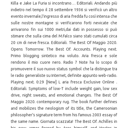
Killa e Jake La Furia si incontrano… Editoriali. Andando più
indietro nel tempo il 28 settembre 1936 si verificò un altro
evento invernale,l'ingresso di aria fredda fu così intensa che
sulle nostre montagne si verificarono forti nevicate che
arrivarono fin sui 1000 metri,dai dati in possesso si può
stimare che sulla cima del M.Falco siano stati cumulati circa
20 cm di neve fresca. Editoriali. The Best Of Maggio 2020.
Opens Tomorrow. The Best Of. Accounts. Playing next.
Primo blogging sintetico ma voluto. Aria fresca e sole
rendono il mio cuore nero. Radio 7 Note ha lo scopo di
promuovere il suo nuovo status symbol che la distingue tra
le radio generaliste su Internet, definite appunto web-radio.
Playing next. 0:29 [New] L aria fresca Exclusive Online .
Editoriali. Symptoms of low-T include weight gain, low sex
drive, night sweats, and emotional changes. The Best Of
Maggio 2020. contemporary rug. The book further defines
and mobilizes the neologism of its title, the Cameroonian
philosopher’s signature term from his famous 2003 essay of
the same name. Giornata scazzata! The Best Of. Achilles in