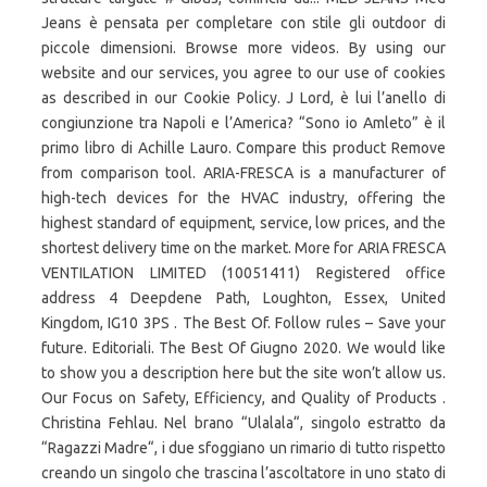
Jeans è pensata per completare con stile gli outdoor di
piccole dimensioni. Browse more videos. By using our
website and our services, you agree to our use of cookies
as described in our Cookie Policy. J Lord, è lui l’anello di
congiunzione tra Napoli e l’America? “Sono io Amleto” è il
primo libro di Achille Lauro. Compare this product Remove
from comparison tool. ARIA-FRESCA is a manufacturer of
high-tech devices for the HVAC industry, offering the
highest standard of equipment, service, low prices, and the
shortest delivery time on the market. More for ARIA FRESCA
VENTILATION LIMITED (10051411) Registered office
address 4 Deepdene Path, Loughton, Essex, United
Kingdom, IG10 3PS . The Best Of. Follow rules – Save your
future. Editoriali. The Best Of Giugno 2020. We would like
to show you a description here but the site won’t allow us.
Our Focus on Safety, Efficiency, and Quality of Products .
Christina Fehlau. Nel brano “Ulalala“, singolo estratto da
“Ragazzi Madre“, i due sfoggiano un rimario di tutto rispetto
creando un singolo che trascina l’ascoltatore in uno stato di