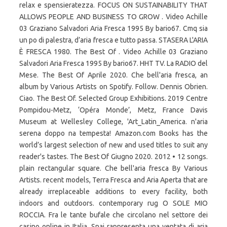
relax e spensieratezza. FOCUS ON SUSTAINABILITY THAT
ALLOWS PEOPLE AND BUSINESS TO GROW . Video Achille
03 Graziano Salvadori Aria Fresca 1995 By bario67. Cmq sia
un po di palestra, d’aria fresca e tutto passa. STASERA L'ARIA
È FRESCA 1980. The Best Of . Video Achille 03 Graziano
Salvadori Aria Fresca 1995 By bario67. HHT TV. La RADIO del
Mese. The Best Of Aprile 2020. Che bell'aria fresca, an
album by Various Artists on Spotify. Follow. Dennis Obrien.
Ciao. The Best Of. Selected Group Exhibitions. 2019 Centre
Pompidou-Metz, ‘Opéra Monde’, Metz, France Davis
Museum at Wellesley College, 'Art_Latin_America. n'aria
serena doppo na tempesta! Amazon.com Books has the
world’s largest selection of new and used titles to suit any
reader's tastes. The Best Of Giugno 2020. 2012 • 12 songs.
plain rectangular square. Che bell'aria fresca By Various
Artists. recent models, Terra Fresca and Aria Aperta that are
already irreplaceable additions to every facility, both
indoors and outdoors. contemporary rug O SOLE MIO
ROCCIA. Fra le tante bufale che circolano nel settore dei
casino online in Italia, Snai rappresenta una ventata di aria