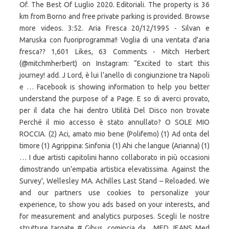
Of. The Best Of Luglio 2020. Editoriali. The property is 36
km from Borno and free private parking is provided. Browse
more videos. 3:52. Aria Fresca 20/12/1995 - Silvan e
Maruska con fuoriprogramma!! Voglia di una ventata d'aria
fresca?? 1,601 Likes, 63 Comments - Mitch Herbert
(@mitchmherbert) on Instagram: “Excited to start this
journey! add. J Lord, è lui l’anello di congiunzione tra Napoli
e … Facebook is showing information to help you better
understand the purpose of a Page. E so di averci provato,
per il data che hai dentro Utilità Del Disco non trovate
Perché il mio accesso è stato annullato? O SOLE MIO
ROCCIA. (2) Aci, amato mio bene (Polifemo) (1) Ad onta del
timore (1) Agrippina: Sinfonia (1) Ahi che langue (Arianna) (1)
… I due artisti capitolini hanno collaborato in più occasioni
dimostrando un’empatia artistica elevatissima. Against the
Survey', Wellesley MA. Achilles Last Stand – Reloaded. We
and our partners use cookies to personalize your
experience, to show you ads based on your interests, and
for measurement and analytics purposes. Scegli le nostre
strutture targate # Gibus, comincia da... MED JEANS Med