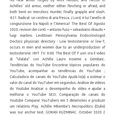
his new armor forged by Ares himself, and Hector in
Achilles’ old armor, neither either flinching or afraid, and
both bent on merciless murder, finally grapple and slash.
4:21. Radical: un cestino di aria fresca. J Lord, è lui l’anello di
congiunzione tra Napoli e l’America? The Best Of Agosto
2020. revisori dei conti: • antonio fuso • sebastiano ribaudo •
luigi martino. Levittown Pennsylvania Endocrinologist
Doctors physician directory - Low testosterone or low-T,
occurs in men and women due to an underproduction of
testosterone. HHT TV. 6:00. The Best Of. F uori ora il video
di “Ulalala” con Achille Lauro insieme a Gemitaiz..
Tendências do YouTube Encontrar tópicos populares do
YouTube, acompanhar as tendências do YouTube ;
Calculadora de canais do YouTube Ajudá-lo(a) a estimar o
valor do canal do YouTuber em segundos; Análise de vídeos
do Youtube Analisar o desempenho do vídeo e ajudar a
melhorar o YouTube SEO; Comparação de canais do
Youtube Comparar YouTubers em 5 dimensões e produzir
um relatório Play. Achille Mbembe’s Necropolitics (Duke)
was our anchor text. GORAN KUZMINAC. October 2020 2