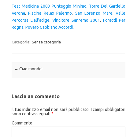
Test Medicina 2003 Punteggio Minimo
,
Torre Del Gardello
Verona
,
Piscina Relax Palermo
,
San Lorenzo Mare
,
Valle
Percorsa Dall'adige
,
Vincitore Sanremo 2001
,
Foractil Per
Rogna
,
Povero Gabbiano Accordi
,
Categoria:
Senza categoria
Navigazione articolo
←
Ciao mondo!
Lascia un commento
Il tuo indirizzo email non sarà pubblicato.
I campi obbligatori
sono contrassegnati
*
Commento