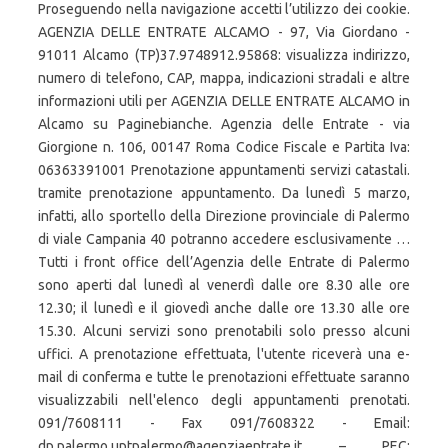
Proseguendo nella navigazione accetti l’utilizzo dei cookie.
AGENZIA DELLE ENTRATE ALCAMO - 97, Via Giordano -
91011 Alcamo (TP)37.9748912.95868: visualizza indirizzo,
numero di telefono, CAP, mappa, indicazioni stradali e altre
informazioni utili per AGENZIA DELLE ENTRATE ALCAMO in
Alcamo su Paginebianche. Agenzia delle Entrate - via
Giorgione n. 106, 00147 Roma Codice Fiscale e Partita Iva:
06363391001 Prenotazione appuntamenti servizi catastali.
tramite prenotazione appuntamento. Da lunedì 5 marzo,
infatti, allo sportello della Direzione provinciale di Palermo
di viale Campania 40 potranno accedere esclusivamente …
Tutti i front office dell’Agenzia delle Entrate di Palermo
sono aperti dal lunedì al venerdì dalle ore 8.30 alle ore
12.30; il lunedì e il giovedì anche dalle ore 13.30 alle ore
15.30. Alcuni servizi sono prenotabili solo presso alcuni
uffici. A prenotazione effettuata, l'utente riceverà una e-
mail di conferma e tutte le prenotazioni effettuate saranno
visualizzabili nell'elenco degli appuntamenti prenotati.
091/7608111 - Fax 091/7608322 - Email:
dp.palermo.uptpalermo@agenziaentrate.it – PEC: