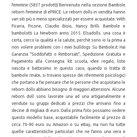
femmine (5837 prodotti) Benvenuto nella sezione Bambole
reborn femmine di ePRICE. Le reborn dolls in vendita hanno
vari siti più o meno specializzati per essere acquistate. With
Ficarra, Picone, Claudio Bisio, Nancy Brilli. Bambole e
bambolotti La Newborn anno 2015. Elsadolls. una cosa è
certa, cerco la qualità e la salute, perchè sono io la prima a
non volere problemi con i miei bulldogs Su Bimbole.it Hai
Garanzia "Soddisfatti o Rimborsati", Spedizione Gratuita e
Pagamento alla Consegna. kit scuola, idee regalo, liste
nascita e battesimo. In questo caso, quando si tratta di
bambole rinate, si trovano spesso dei riferimenti psicologici
che portano a far pensare che le persone che acquistano le
reborn dolls abbiano bisogno di maggiori attenzioni. Alcune
reborn doll sono lavorate una ad una artigianalmente e
vendute su gruppi dedicati a prezzi che arrivano fino a
decine di migliaia di euro. Dalla prima foto possiamo vedere
questo modello base, acquistabile facilmente al prezzo di
circa 70-90 euro su Amazon o su eBay, ma non ha tutte
quelle caratteristiche particolari che ne fanno una vera e