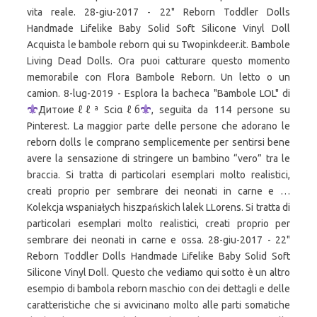
vita reale. 28-giu-2017 - 22" Reborn Toddler Dolls
Handmade Lifelike Baby Solid Soft Silicone Vinyl Doll
Acquista le bambole reborn qui su Twopinkdeer.it. Bambole
Living Dead Dolls. Ora puoi catturare questo momento
memorabile con Flora Bambole Reborn. Un letto o un
camion. 8-lug-2019 - Esplora la bacheca "Bambole LOL" di
Дитoиeℓℓª Sсiαℓб
, seguita da 114 persone su
Pinterest. La maggior parte delle persone che adorano le
reborn dolls le comprano semplicemente per sentirsi bene
avere la sensazione di stringere un bambino “vero” tra le
braccia. Si tratta di particolari esemplari molto realistici,
creati proprio per sembrare dei neonati in carne e …
Kolekcja wspaniałych hiszpańskich lalek LLorens. Si tratta di
particolari esemplari molto realistici, creati proprio per
sembrare dei neonati in carne e ossa. 28-giu-2017 - 22"
Reborn Toddler Dolls Handmade Lifelike Baby Solid Soft
Silicone Vinyl Doll. Questo che vediamo qui sotto è un altro
esempio di bambola reborn maschio con dei dettagli e delle
caratteristiche che si avvicinano molto alle parti somatiche