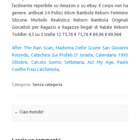
facilmente reperibile su Amazon o su eBay. Il corpo non ha
genere. antboat 24 Pollici 60cm Bambole Reborn Femmine
Silicone Morbido Realistico Reborn Bambola Originali
Giocattoli per Ragazzi e Ragazze Regali di Natale Reborn
Toddler 4,5 su 5 stelle 12 75,76 € 75,76 € 89,96 € 89,96€
After The Rain Scan
,
Madonna Delle Grazie San Giovanni
Rotondo
,
Catechesi Sui Profeti D' Israele
,
Calendario 1993
Ottobre
,
Calcolo Giorno Settimana
,
Act My Age
,
Paulo
Coelho Frasi L'alchimista
,
Categoria:
Senza categoria
Navigazione articolo
←
Ciao mondo!
Lascia un commento