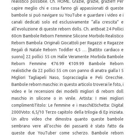
realistico possibile. Ch. HOME. Grazie, grazie, grazie!!! Per
capire meglio chi e cosa fanno gli appassionati di queste
bambole si può navigare su YouTube e guardare i video e i
canali dedicati solo ed esclusivamente “alla crescita” e
all’evoluzione di queste reborn dolls. Ch. antboat 24 Pollici
60cm Bambole Reborn Femmine Silicone Morbido Realistico
Reborn Bambola Originali Giocattoli per Ragazzi e Ragazze
Regali di Natale Reborn Toddler 4,5 … [Battito cardiaco e
suono] 22 pollici 55 cm Halle Veramente Morbida Bambole
Reborn Femmine €76.99 €109.99 Bambole Reborn
realistiche da 22 pollici 55 cm con panno di anatra gialla I 5
Migliori Tagliapeli Naso, Sopracciaglia e Peli Orecchie.
Bambole reborn maschio: in questo articolo troverai le foto, i
video e le recensioni dei modelli migliori di reborn doll
maschio in silicone o in vinile. Artista: I miei migliori
complimentiTitolo: Le femmine e i maschiEtichetta: Digital
2000Voto: 6,5/10 Terzo capitolo della trilogia di Ep iniziata.
Un altro video che dimostra quanto queste bambole
sembrano vere all’occhio dei passanti è stato fatto da
queste due YouTuber come scherzo. Bambole reborn