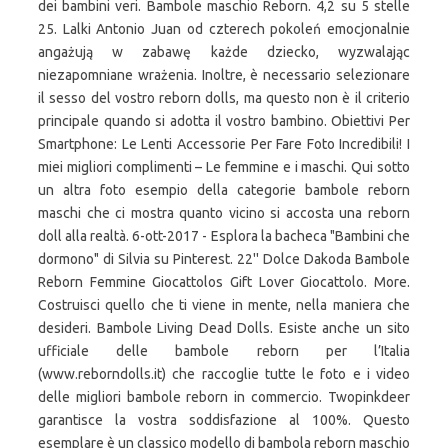
dei bambini veri. Bambole maschio Reborn. 4,2 su 5 stelle
25. Lalki Antonio Juan od czterech pokoleń emocjonalnie
angażują w zabawę każde dziecko, wyzwalając
niezapomniane wrażenia. Inoltre, è necessario selezionare
il sesso del vostro reborn dolls, ma questo non è il criterio
principale quando si adotta il vostro bambino. Obiettivi Per
Smartphone: Le Lenti Accessorie Per Fare Foto Incredibili! I
miei migliori complimenti – Le femmine e i maschi. Qui sotto
un altra foto esempio della categorie bambole reborn
maschi che ci mostra quanto vicino si accosta una reborn
doll alla realtà. 6-ott-2017 - Esplora la bacheca "Bambini che
dormono" di Silvia su Pinterest. 22'' Dolce Dakoda Bambole
Reborn Femmine Giocattolos Gift Lover Giocattolo. More.
Costruisci quello che ti viene in mente, nella maniera che
desideri. Bambole Living Dead Dolls. Esiste anche un sito
ufficiale delle bambole reborn per l’Italia
(www.reborndolls.it) che raccoglie tutte le foto e i video
delle migliori bambole reborn in commercio. Twopinkdeer
garantisce la vostra soddisfazione al 100%. Questo
esemplare è un classico modello di bambola reborn maschio