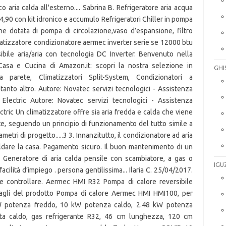
GHI
IGU