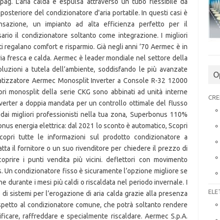
O
CRE
ELE