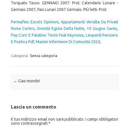
Torquato Tasso. GENNAIO 2007: Prot. Calendario Lunare -
Gennaio 2007, Fasi Lunari 2007 Gennaio. PIÙ letti. Prot.
Permaflex Excels Opinioni
,
Appartamenti Vendita Da Privati
Roma Centro
,
Divinità Egizia Della Notte
,
10 Giugno Santo
,
Pop Corn E Patatine Testo Feat Keynoise
,
Leopardi Pensiero
E Poetica Pdf
,
Master Infermiere Di Comunità 2020
,
Categoria:
Senza categoria
Navigazione articolo
←
Ciao mondo!
Lascia un commento
Il tuo indirizzo email non sarà pubblicato.
I campi obbligatori
sono contrassegnati
*