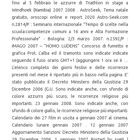
fino al 5 febbraio le azzurre di Triathlon in stage a
Windhoek (Namibia) 2007 2008 . AstroSeek, Tema natale
gratuito, oroscopi online e report 2020 Astro-Seek.com
n.2814/P : Seminario internazionale "Tempo di scelte nella
scuola:competenze comuni a 16 anni e Alta Formazione
Professionale" - Bologna: 2/3 marzo 2007. n.2592/P :
IMAGO 2007 – “HOMO LUDENS” Concorso di fumetto e
grafica Prot. L'alba ed il tramonto sono indicate indicate
seguendo il fuso orario GMT+1 (aggiungere 1 ora se è …
L'elenco completo dei giorni festivi e delle ricorrenze
presenti nel mese è riportato più in basso nella pagina. E’
stato pubblicato il Decreto Ministero della Giustizia 29
Dicembre 2006 (G.U. Sono indicate anche, con sfondo di
colore azzurro più scuro, le ricorrenze religiose più
importanti. 23 gennaio 2008. Sono indicate anche, con
sfondo di colore giallo, le ricorrenze religiose più importanti.
Calendario dei 27 film in uscita a gennaio 2007 al cinema.
Calendario lunare gennaio 2007 . 12 gennaio 2007
Aggiornamento Sanzioni: Decreto Ministero della Giustizia
29 Dicembre 2006. 1 gennaio 2007 Posted by svetj |