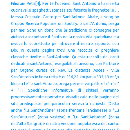
Filiorum Petri[4]. Per te l’oceano. Sant Antonio a lu disertu
cucinava le spaghett Satanass stu fetente je freghette le …
Messa Crismale. Canto per Sant'Antonio Abate, a song by
Gruppo Ricerca Popolare on Spotify. o sant’Antonio, prega
per me! Sono un dono che la tradizione ci consegna per
aiutarci a incontrare il Santo nella nostra vita quotidiana e a
invocarlo soprattutto per ritrovare il nostro rapporto con
Dio. In questa pagina trovi una raccolta di preghiere
classiche rivolte a Sant'Antonio. Questa raccolta dei canti
dedicati a sant'Antonio, eseguibili all'unisono, con Partiture
per Organo curata dal Rev. La distanza Ascea - Villa
Sant'Antonio in linea retta è di 536,22 km pari a 333,19 mi
\n
Iddio ti fe’: o sant’Antonio, prega per me! var path = 'hr' + 'ef'
+ '='; Specifiche informative di sintesi verranno
progressivamente riportate o visualizzate nelle pagine del
sito predisposte per particolari servizi a richiesta. Detto
anche "lu Sant'Andùne" (zona frentana lancianese) o "Lu
Sant'Antunie" (zona vastese) o "Lu Sant'Antuòne" (zona
dell'alto Sangro), è un'altra versione popolaresca del canto.