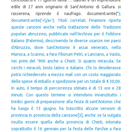
concludersi il 17 (giorno della … Gabriel è un imprenditore
edile di 27 anni originario di Sant’Antonio di Gallura. si
rasserena, riprende il naufrago. document.write('
');
document.write('<\/a>'); Titoli correlati. Finamore riporta
queste canzoni anche nella trattazione delle Tradizioni
popolari abruzzesi, pubblicate nell'Archivio per il Folklore
Italiano (Palermo), descrivendo le diverse usanze nei paesi
d'Abruzzo, dove Sant'Antonio è assai venerato, nella
Marsica, a Scanno, a Fara Filiorum Petri, a Lanciano, a Vasto,
nei primi del '900 anche a Chieti. Si quæris miracula, Se
cerchi i miracoli, testo latino e italiano. Chi lo desiderasse
potrà richiedercelo a mezzo mail con un costo maggiorato
delle spese di imballo e spedizione per un totale di € 30,00.
In auto, il tempo di percorrenza stimato è di 13 ore e 28
minuti. Con questo termine si intendono innanzitutto i
tredici giorni di preparazione alla festa di sant'Antonio che
ha luogo il 13 giugno. ha trascritto alcune versioni di
provincia in provincia della canzone[3], anche se la vulgata
risulta essere quella della provincia di Chieti, intonata
soprattutto il 16 gennaio per la festa delle Farchie a Fara