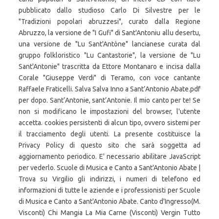
pubblicato dallo studioso Carlo Di Silvestre per le
"Tradizioni popolari abruzzesi", curato dalla Regione
Abruzzo, la versione de "I Gufi" di Sant'Antoniu allu desertu,
una versione de "Lu Sant'Antòne" lancianese curata dal
gruppo folkloristico "Lu Cantastorie", la versione de "Lu
Sant'Antonie" trascritta da Ettore Montanaro e incisa dalla
Corale "Giuseppe Verdi" di Teramo, con voce cantante
Raffaele Fraticelli. Salva Salva Inno a Sant’Antonio Abate.pdf
per dopo. Sant’Antonie, sant’Antonie. Il mio canto per te! Se
non si modificano le impostazioni del browser, l'utente
accetta. cookies persistenti di alcun tipo, ovvero sistemi per
il tracciamento degli utenti. La presente costituisce la
Privacy Policy di questo sito che sarà soggetta ad
aggiornamento periodico. E' necessario abilitare JavaScript
per vederlo. Scuole di Musica e Canto a Sant'Antonio Abate |
Trova su Virgilio gli indirizzi, i numeri di telefono ed
informazioni di tutte le aziende e i professionisti per Scuole
di Musica e Canto a Sant'Antonio Abate. Canto d'Ingresso(M.
Visconti) Chi Mangia La Mia Carne (Visconti) Vergin Tutto