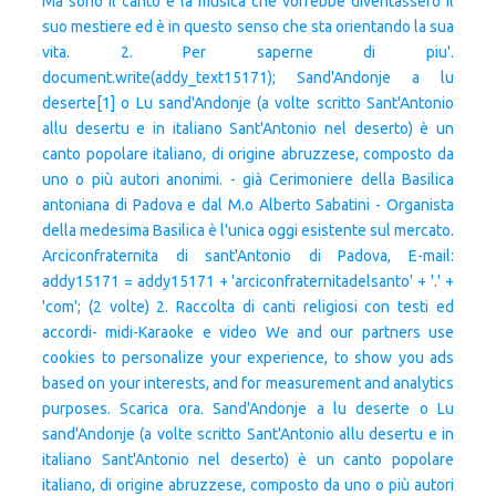
Ma sono il canto e la musica che vorrebbe diventassero il
suo mestiere ed è in questo senso che sta orientando la sua
vita. 2. Per saperne di piu'.
document.write(addy_text15171); Sand'Andonje a lu
deserte[1] o Lu sand'Andonje (a volte scritto Sant'Antonio
allu desertu e in italiano Sant'Antonio nel deserto) è un
canto popolare italiano, di origine abruzzese, composto da
uno o più autori anonimi. - già Cerimoniere della Basilica
antoniana di Padova e dal M.o Alberto Sabatini - Organista
della medesima Basilica è l'unica oggi esistente sul mercato.
Arciconfraternita di sant'Antonio di Padova, E-mail:
addy15171 = addy15171 + 'arciconfraternitadelsanto' + '.' +
'com'; (2 volte) 2. Raccolta di canti religiosi con testi ed
accordi- midi-Karaoke e video We and our partners use
cookies to personalize your experience, to show you ads
based on your interests, and for measurement and analytics
purposes. Scarica ora. Sand'Andonje a lu deserte o Lu
sand'Andonje (a volte scritto Sant'Antonio allu desertu e in
italiano Sant'Antonio nel deserto) è un canto popolare
italiano, di origine abruzzese, composto da uno o più autori