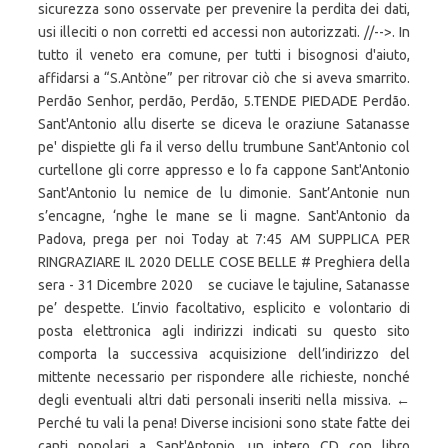
sicurezza sono osservate per prevenire la perdita dei dati,
usi illeciti o non corretti ed accessi non autorizzati. //-->. In
tutto il veneto era comune, per tutti i bisognosi d'aiuto,
affidarsi a “S.Antòne” per ritrovar ciò che si aveva smarrito.
Perdão Senhor, perdão, Perdão, 5.TENDE PIEDADE Perdão.
Sant'Antonio allu diserte se diceva le oraziune Satanasse
pe' dispiette gli fa il verso dellu trumbune Sant'Antonio col
curtellone gli corre appresso e lo fa cappone Sant'Antonio
Sant'Antonio lu nemice de lu dimonie. Sant’Antonie nun
s’encagne, ‘nghe le mane se li magne. Sant'Antonio da
Padova, prega per noi Today at 7:45 AM SUPPLICA PER
RINGRAZIARE IL 2020 DELLE COSE BELLE # Preghiera della
sera - 31 Dicembre 2020 ️ ️ ️ se cuciave le tajuline, Satanasse
pe’ despette. L’invio facoltativo, esplicito e volontario di
posta elettronica agli indirizzi indicati su questo sito
comporta la successiva acquisizione dell’indirizzo del
mittente necessario per rispondere alle richieste, nonché
degli eventuali altri dati personali inseriti nella missiva. ←
Perché tu vali la pena! Diverse incisioni sono state fatte dei
canti popolari a Sant'Antonio, un intero CD con libro