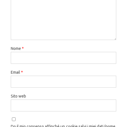
Nome
*
Email
*
Sito web
Do il mio consenso affinché un cookie salvi i miei dati (nome,