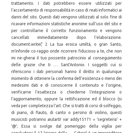
trattamento. I dati potrebbero essere utilizzati per
l’accertamento di responsabilità in caso di reati informatici ai
danni del sito. Questi dati vengono utilizzati al solo fine di
ricavare informazioni statistiche anonime sull’uso del sito e
per controllarne il corretto funzionamento e vengono
cancellati immediatamente dopo l’elaborazione.
document.write('
2 La tua eroica umiltà, o gran Santo,
m'infonde co-raggio onde ricorrere fiducioso a te, che non
mi ne-gherai il tuo possente patrocinio al conseguimento
delle grazie che ti … Sant'Antonio. I soggetti cui si
riferiscono i dati personali hanno il diritto in qualunque
momento di ottenere la conferma dell’esistenza o meno dei
medesimi dati e di conoscerne il contenuto e l’origine,
verificarne l’esattezza o chiederne l’integrazione o
l’aggiornamento, oppure la rettificazione ed il blocco (si
veda per completezza l’art. Che si tratti di corsi di solfeggio,
di piano, di flauto, di canto o persino di violino, questi
musicisti potranno aiutarti! var addy15171 = 'segreteria' +
'@'; Essa si svolge dal pomeriggio della vigilia per