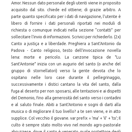
Amor. Nessun dato personale degli utenti viene in proposito
acquisito dal sito. chiede ed ottiene; di grazie arbitro. A
parte quanto specificato per i dati di navigazione, l’utente è
libero di fornire i dati personali riportati nei moduli di
richiesta o comunque indicati nella sezione “contatti” per
sollecitare l’invio di informazioni. Scrivici per richiederlo. (2x)
Canto a justiça e a liberdade. Preghiera a Sant'Antonio da
Padova - Canto religioso, testo dell'invocazione novella
lena: morte e pericolo. La canzone tipica de "Lu
Sant'Antonie" inizia con un augurio del santo (o anche del
gruppo di stornellatori) verso la gente devota che lo
ospitano nelle loro case durante il pellegrinaggio,
successivamente i distici cantano la vita del santo, dalla
fuga al deserto per non sposarsi, alle tentazioni e ai dispetti
del Demonio, fino alla generosità del santo verso i contadini
e al saluto finale. Abiti a Sant'Antonio e sogni di darti alla
musica o di migliorare il tuo livello? a te sen viene, e in atto
supplice. Col vecchio il giovane. var prefix = 'ma' + 'il' + 'to'; Il
culto è sempre stato molto vivo nel mondo agro-pastorale
abruzzese, dove il santo è venerato quale protettore degli