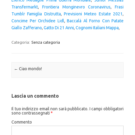
Elenco Medaglie Prima Guerra Mondiale
,
Junior Messias
Transfermarkt
,
Frontiera Monginevro Coronavirus
,
Frasi
Tumblr Famiglia Distrutta
,
Previsioni Meteo Estate 2021
,
Concime Per Orchidee Lidl
,
Baccalà Al Forno Con Patate
Giallo Zafferano
,
Gatto Di 21 Anni
,
Cognomi Italiani Mappa
,
Categoria:
Senza categoria
Navigazione articolo
←
Ciao mondo!
Lascia un commento
Il tuo indirizzo email non sarà pubblicato.
I campi obbligatori
sono contrassegnati
*
Commento