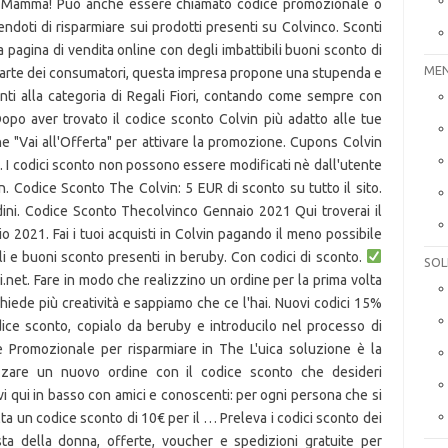
la Mamma! Può anche essere chiamato codice promozionale o
oti di risparmiare sui prodotti presenti su Colvinco. Sconti
pagina di vendita online con degli imbattibili buoni sconto di
MEN
parte dei consumatori, questa impresa propone una stupenda e
nti alla categoria di Regali Fiori, contando come sempre con
Dopo aver trovato il codice sconto Colvin più adatto alle tue
ne "Vai all'Offerta" per attivare la promozione. Cupons Colvin
. I codici sconto non possono essere modificati nè dall'utente
. Codice Sconto The Colvin: 5 EUR di sconto su tutto il sito.
dini. Codice Sconto Thecolvinco Gennaio 2021 Qui troverai il
 2021. Fai i tuoi acquisti in Colvin pagando il meno possibile
i e buoni sconto presenti in beruby. Con codici di sconto.
SOL
.net. Fare in modo che realizzino un ordine per la prima volta
chiede più creatività e sappiamo che ce l'hai. Nuovi codici 15%
ce sconto, copialo da beruby e introducilo nel processo di
 Promozionale per risparmiare in The L'uica soluzione è la
izzare un nuovo ordine con il codice sconto che desideri
ovi qui in basso con amici e conoscenti: per ogni persona che si
olta un codice sconto di 10€ per il … Preleva i codici sconto dei
esta della donna, offerte, voucher e spedizioni gratuite per