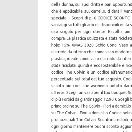
della donna, sui suoi diritti e pari opportun
che è applicabile sul carrello, ti darà il v
speciale. - Scopri di pi ù CODICE SCONTO S
vantaggi su tutti gli articoli disponibili nel
uso singolo per ogni utente. Escolha u
compra. La plastica utilizzata è stata ricicla
hoje: 15% XMAS 2020 Schio Cono: Vaso alt
d'arredo da interno che come vaso moderno 
plastica, ideale come vaso d'arredo da inte
stata riciclata, quindi è ecosostenibile e r
codice The Colvin è un codice alfanumeric
percentuale sul total del tuo acquisto. Cod
sconto piú cool che avremmo potuto darti 
offerte. Scegli un vaso per il tuo bouquet Sc
di più Forbici da giardinaggio 12,90 € Scegli
primo ordine su The Colvin - Fiori a domici
su The Colvin - Fiori a domicilio Codice onl
promozionali The Colvin. Sconti incredibili i
ogni giorno mantenere buoni sconto aggiorn