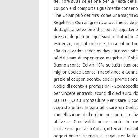
del 10% sulla selezione per la Festa del
coupon e si comporta ugualmente consentend
The Colvin può definirsi come una magnifica 
Regali Fiori.Con un gran riconoscimento da 
dettagliata selezione di prodotti appartene
prezzi adeguati per qualsiasi portafoglio. 
esigenze, copia il codice e clicca sul botto
são atualizados todos os dias em nosso site
nè dal team di esperienze magiche di Colvin
Buono sconto Colvin 10% su tutti i tuoi or
miglior Codice Sconto Thecolvinco a Gennaio
grazie ai coupon sconto, codici promozional
Codici di sconto e promozioni - Scontocodici
per vincere entrambi sconti di dieci euro, ri
SU TUTTO su Bronzallure Per usare il codi
acquisto online Impara ad usare un Codice
cancellazione dell'ordine per poter real
utilizzare. Condividi il codice sconto che tr
iscrive e acquista su Colvin, otterrai a tua v
negozi online riservati ai regali per la f