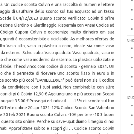
ità. Un codice sconto Colvin è una raccolta di numeri e lettere
antaggio di usufruire dello sconto sul tuo acquisto ad un tasso
cade il 04/12/2023 Buono sconto verificato! Colvin ti offre
la sezione Giardino e Giardinaggio. Risparmia con Ansa! Codice ad
m Código Cupom Colvin e economize muito dinheiro em sua
ta, quindi è ecosostenibile e riciclabile. As melhores ofertas de
GHI
o Vaso alto, vaso in plastica a cono, ideale sia come vaso
da esterno. Schio cubo: Vaso quadrato Vaso quadrato, vaso in
rno che come vaso moderno da esterno. La plastica utilizzata è
iciclabile. Thecolvinco.com codice di sconto - gennaio 2021. Un
o che ti permette di ricevere uno sconto fisso in euro o in
ice sconto piú cool "DANIELCD9E1" puó darsi non sia il codice
da condividere con i tuoi amici. Non combinabile con altre
opri di pi ù Colvin 12,90 € Aggiungi uno o più accessori Scopri
IGU
 bouquet 35,00 € Prosegui ed indica il … -15% di sconto sul tuo
lio Offerte online 20 apr 2021-12% Codice Sconto San Valentino
ine 20 feb 2021 Buono sconto Colvin: -10€ per te e -10 3 buoni
n questo sito online. Perché su save-up.it diamo il meglio di noi
ati. Approfittane subito e scopri gli … Codice sconto Colvin