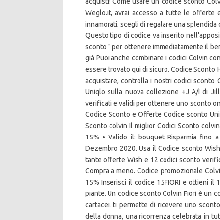
acquisti! Come usare un codice sconto Colvi
Weglo.it, avrai accesso a tutte le offerte 
innamorati, scegli di regalare una splendid
Questo tipo di codice va inserito nell'apposi
sconto " per ottenere immediatamente il benef
già Puoi anche combinare i codici Colvin co
essere trovato qui di sicuro. Codice Sconto H
acquistare, controlla i nostri codici sconto 
Uniqlo sulla nuova collezione +J A/I di Jil
verificati e validi per ottenere uno sconto
Codice Sconto e Offerte Codice sconto Uniqlo 
Sconto colvin Il miglior Codici Sconto colvi
15% • Valido il: bouquet Risparmia fino
Dezembro 2020. Usa il Codice sconto Wish e
tante offerte Wish e 12 codici sconto verifi
Compra a meno. Codice promozionale Colvi
15% Inserisci il codice 15FIORI e ottieni il 
piante. Un codice sconto Colvin Fiori è un 
cartacei, ti permette di ricevere uno sconto
della donna, una ricorrenza celebrata in tut