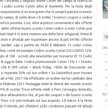
n: Cercando il negozio online Colvin nel campo di ricerca su
e i codici sconto Colvin attivi al momento. Per la festa degli
a composizione, è un evergreen che fa sempre piacere ricevere.
to campo, di solito dove c'è scritto " inserisci coupon o codice
icio previsto. Così, oltre ai prezzi convenienti e alle offerte
n delle offerte buono sconto Colvin codice sconto Colvin può
opt Hopt è lo store numero uno delle birre artigianali. Prima di
O
Colvin e sfruttali per risparmiare ancora di più! 04 feb Offerta
l Sander: capi a partire da 39,90 € Abbiamo 13 codici Colvin
CRE
 online, come ad esempio Codice sconto Colvin ESCLUSIVO 12%.
di 10€ - iscriviti alla newsletter per riceverlo! lll 15 Codici
n di oggi in Italia: Codice promozionale Colvin 15% + • Sconto:
 a 108 € OFF colvin + Black Friday. 100% de Descuento em
 risparmia 50% sul tuo ordine • Su Gazzetta.it puoi trovare
cati a Feb. 2021 Hai effettuato un ordine ma hai cambiato idea
n Febbraio 2021 Festeggia tutte le donne del mondo sconto
15% di sconto Trova offerte simili a Fiori, consegna domicilio,
ELE
codice alfanumerico che, al pari dei coupon o dei buono sconto
 fisso o in percentuale sul tuo acquisto. L'8 marzo è la festa
to il mondo, per riflettere sulle condizioni passate ed attuali