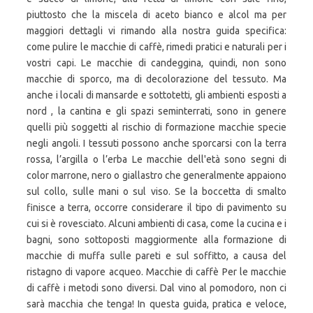
piuttosto che la miscela di aceto bianco e alcol ma per
maggiori dettagli vi rimando alla nostra guida specifica:
come pulire le macchie di caffè, rimedi pratici e naturali per i
vostri capi. Le macchie di candeggina, quindi, non sono
macchie di sporco, ma di decolorazione del tessuto. Ma
anche i locali di mansarde e sottotetti, gli ambienti esposti a
nord , la cantina e gli spazi seminterrati, sono in genere
quelli più soggetti al rischio di formazione macchie specie
negli angoli. I tessuti possono anche sporcarsi con la terra
rossa, l’argilla o l’erba Le macchie dell'età sono segni di
color marrone, nero o giallastro che generalmente appaiono
sul collo, sulle mani o sul viso. Se la boccetta di smalto
finisce a terra, occorre considerare il tipo di pavimento su
cui si è rovesciato. Alcuni ambienti di casa, come la cucina e i
bagni, sono sottoposti maggiormente alla formazione di
macchie di muffa sulle pareti e sul soffitto, a causa del
ristagno di vapore acqueo. Macchie di caffè Per le macchie
di caffè i metodi sono diversi. Dal vino al pomodoro, non ci
sarà macchia che tenga! In questa guida, pratica e veloce,