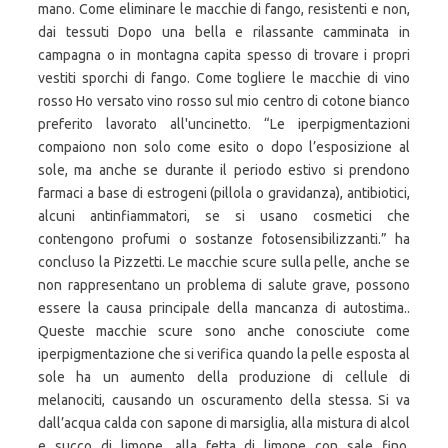
mano. Come eliminare le macchie di fango, resistenti e non,
dai tessuti Dopo una bella e rilassante camminata in
campagna o in montagna capita spesso di trovare i propri
vestiti sporchi di fango. Come togliere le macchie di vino
rosso Ho versato vino rosso sul mio centro di cotone bianco
preferito lavorato all'uncinetto. “Le iperpigmentazioni
compaiono non solo come esito o dopo l’esposizione al
sole, ma anche se durante il periodo estivo si prendono
farmaci a base di estrogeni (pillola o gravidanza), antibiotici,
alcuni antinfiammatori, se si usano cosmetici che
contengono profumi o sostanze fotosensibilizzanti.” ha
concluso la Pizzetti. Le macchie scure sulla pelle, anche se
non rappresentano un problema di salute grave, possono
essere la causa principale della mancanza di autostima..
Queste macchie scure sono anche conosciute come
iperpigmentazione che si verifica quando la pelle esposta al
sole ha un aumento della produzione di cellule di
melanociti, causando un oscuramento della stessa. Si va
dall’acqua calda con sapone di marsiglia, alla mistura di alcol
e succo di limone, alla fetta di limone con sale fino,