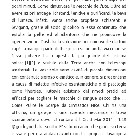
pochi minuti. Come Rimuovere le Macchie dell'Età. Oltre ad
avere azioni antiage, idratanti, lenitive e purificanti, la bava
di lumaca, infatti, vanta anche proprietà schiarenti e
leviganti, grazie all’acido glicolico in essa contenuto che
esfolia la pelle ed all’allantoina che ne promuove la
rigenerazione. Dash ha la soluzione per rimuoverle dai tuoi
capi! La maggior parte dello sporco se ne andrà via come se
fosse polvere. La tempesta, la più grande del sistema
solare,[1][2] è visibile dalla Terra anche con telescopi
amatoriali. Le vescicole sono cavità di piccole dimensioni
con contenuto sieroso o ematico e, in genere, si presentano
a causa di malattie infettive esantematiche o di patologie
come l’herpes. Tuttavia esistono dei rimedi pratici ed
efficaci per togliere le macchie di sangue secco che …
Come Pulire le Scarpe da Ginnastica Nike. Chi ha una
officina, un garage o una azienda meccanica si trova
sicuramente a dover affrontare il il Gio 3 Mar 2011 - 1:29
@guidoyouth ha scritto: E' solo un anno che gioco su terra
rossa e per ora andavo avanti con la spugna e lavaggio a