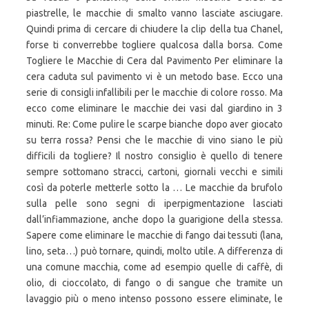
piastrelle, le macchie di smalto vanno lasciate asciugare.
Quindi prima di cercare di chiudere la clip della tua Chanel,
forse ti converrebbe togliere qualcosa dalla borsa. Come
Togliere le Macchie di Cera dal Pavimento Per eliminare la
cera caduta sul pavimento vi è un metodo base. Ecco una
serie di consigli infallibili per le macchie di colore rosso. Ma
ecco come eliminare le macchie dei vasi dal giardino in 3
minuti. Re: Come pulire le scarpe bianche dopo aver giocato
su terra rossa? Pensi che le macchie di vino siano le più
difficili da togliere? Il nostro consiglio è quello di tenere
sempre sottomano stracci, cartoni, giornali vecchi e simili
così da poterle metterle sotto la … Le macchie da brufolo
sulla pelle sono segni di iperpigmentazione lasciati
dall’infiammazione, anche dopo la guarigione della stessa.
Sapere come eliminare le macchie di fango dai tessuti (lana,
lino, seta…) può tornare, quindi, molto utile. A differenza di
una comune macchia, come ad esempio quelle di caffè, di
olio, di cioccolato, di fango o di sangue che tramite un
lavaggio più o meno intenso possono essere eliminate, le