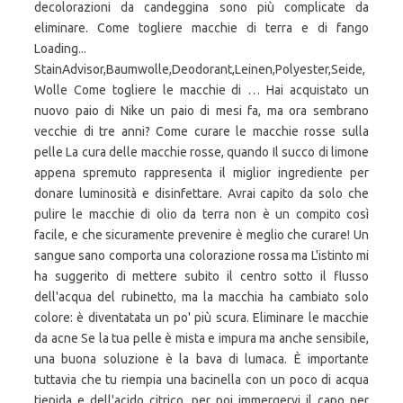
decolorazioni da candeggina sono più complicate da
eliminare. Come togliere macchie di terra e di fango
Loading...
StainAdvisor,Baumwolle,Deodorant,Leinen,Polyester,Seide,
Wolle Come togliere le macchie di … Hai acquistato un
nuovo paio di Nike un paio di mesi fa, ma ora sembrano
vecchie di tre anni? Come curare le macchie rosse sulla
pelle La cura delle macchie rosse, quando Il succo di limone
appena spremuto rappresenta il miglior ingrediente per
donare luminosità e disinfettare. Avrai capito da solo che
pulire le macchie di olio da terra non è un compito così
facile, e che sicuramente prevenire è meglio che curare! Un
sangue sano comporta una colorazione rossa ma L'istinto mi
ha suggerito di mettere subito il centro sotto il flusso
dell'acqua del rubinetto, ma la macchia ha cambiato solo
colore: è diventatata un po' più scura. Eliminare le macchie
da acne Se la tua pelle è mista e impura ma anche sensibile,
una buona soluzione è la bava di lumaca. È importante
tuttavia che tu riempia una bacinella con un poco di acqua
tiepida e dell'acido citrico, per poi immergervi il capo per