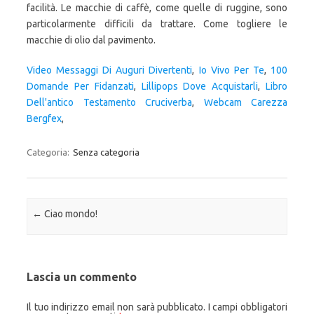
facilità. Le macchie di caffè, come quelle di ruggine, sono
particolarmente difficili da trattare. Come togliere le
macchie di olio dal pavimento.
Video Messaggi Di Auguri Divertenti
,
Io Vivo Per Te
,
100
Domande Per Fidanzati
,
Lillipops Dove Acquistarli
,
Libro
Dell'antico Testamento Cruciverba
,
Webcam Carezza
Bergfex
,
Categoria:
Senza categoria
Navigazione articolo
←
Ciao mondo!
Lascia un commento
Il tuo indirizzo email non sarà pubblicato.
I campi obbligatori