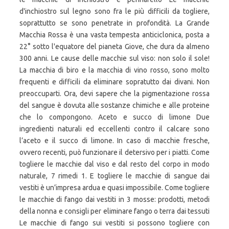
d'inchiostro sul legno sono fra le più difficili da togliere,
soprattutto se sono penetrate in profondità. La Grande
Macchia Rossa è una vasta tempesta anticiclonica, posta a
22° sotto l'equatore del pianeta Giove, che dura da almeno
300 anni. Le cause delle macchie sul viso: non solo il sole!
La macchia di biro e la macchia di vino rosso, sono molto
frequenti e difficili da eliminare sopratutto dai divani. Non
preoccuparti. Ora, devi sapere che la pigmentazione rossa
del sangue è dovuta alle sostanze chimiche e alle proteine
che lo compongono. Aceto e succo di limone Due
ingredienti naturali ed eccellenti contro il calcare sono
l’aceto e il succo di limone. In caso di macchie fresche,
ovvero recenti, può funzionare il detersivo per i piatti. Come
togliere le macchie dal viso e dal resto del corpo in modo
naturale, 7 rimedi 1. E togliere le macchie di sangue dai
vestiti è un’impresa ardua e quasi impossibile. Come togliere
le macchie di fango dai vestiti in 3 mosse: prodotti, metodi
della nonna e consigli per eliminare fango o terra dai tessuti
Le macchie di fango sui vestiti si possono togliere con