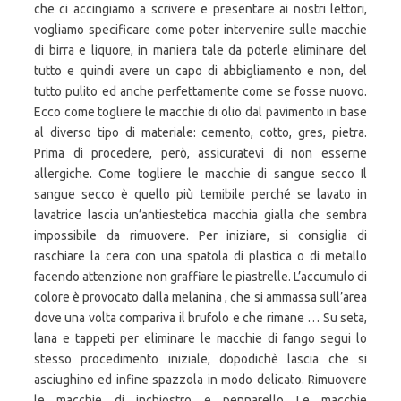
che ci accingiamo a scrivere e presentare ai nostri lettori,
vogliamo specificare come poter intervenire sulle macchie
di birra e liquore, in maniera tale da poterle eliminare del
tutto e quindi avere un capo di abbigliamento e non, del
tutto pulito ed anche perfettamente come se fosse nuovo.
Ecco come togliere le macchie di olio dal pavimento in base
al diverso tipo di materiale: cemento, cotto, gres, pietra.
Prima di procedere, però, assicuratevi di non esserne
allergiche. Come togliere le macchie di sangue secco Il
sangue secco è quello più temibile perché se lavato in
lavatrice lascia un’antiestetica macchia gialla che sembra
impossibile da rimuovere. Per iniziare, si consiglia di
raschiare la cera con una spatola di plastica o di metallo
facendo attenzione non graffiare le piastrelle. L’accumulo di
colore è provocato dalla melanina , che si ammassa sull’area
dove una volta compariva il brufolo e che rimane … Su seta,
lana e tappeti per eliminare le macchie di fango segui lo
stesso procedimento iniziale, dopodichè lascia che si
asciughino ed infine spazzola in modo delicato. Rimuovere
le macchie di inchiostro e pennarello Le macchie