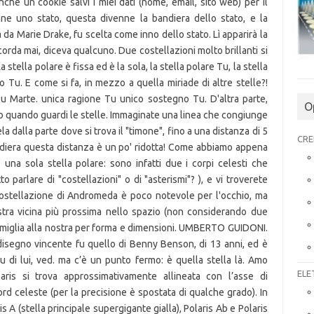
O
CRE
ELE