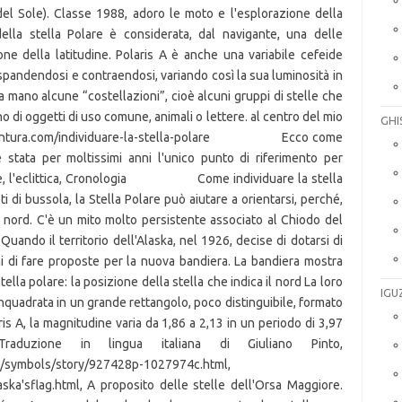
GHI
IGU