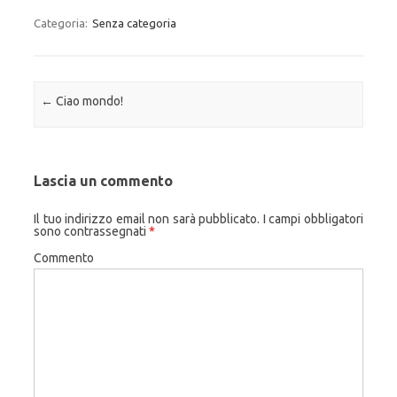
Categoria:
Senza categoria
Navigazione articolo
←
Ciao mondo!
Lascia un commento
Il tuo indirizzo email non sarà pubblicato.
I campi obbligatori
sono contrassegnati
*
Commento