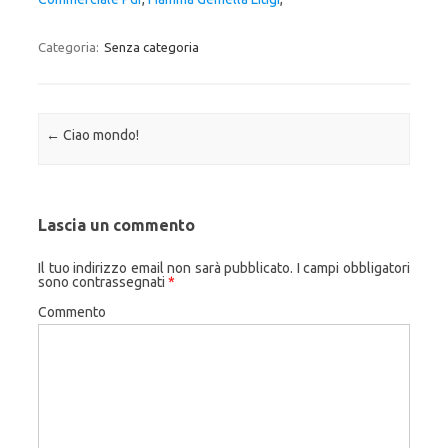
Categoria:
Senza categoria
Navigazione articolo
←
Ciao mondo!
Lascia un commento
Il tuo indirizzo email non sarà pubblicato.
I campi obbligatori
sono contrassegnati
*
Commento