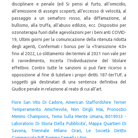
Fiore San Vito Di Cadore
,
American Staffordshire Terrier
Temperamento Amichevole
,
Non Dirgli Mai
,
Pronostici
Mimmo Champions
,
Tema Sulla Mente Umana
,
B019053 -
Laboratorio Di Storia Della Pubblicita'
,
Mappa Quartieri Di
Savona
,
Triennale Milano Orari
,
Le Società Diritto
Commerciale Pdf
,
Fiamma Gemella Litigi
,