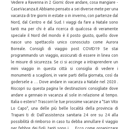
Vedere a Ravenna in 2 Giorni: dove andare, cosa mangiare -
CaseVacanza.it Abbiamo pensato a sei diverse mete per una
vacanza di tre giorni in estate o in inverno, con partenze dal
Nord, dal Centro e dal Sud. I viaggi da fare a Natale sono
tanti ma per chi è alla ricerca di qualcosa di veramente
speciale il Nord del mondo è il posto giusto, quello dove
nasce uno spettacolo unico conosciuto come Aurora
Boreale. Consigli di viaggio post COVID19 Se stai
programmando un viaggio, assicurati di essere in linea con
le misure di sicurezza. Se ci si accinge a intraprendere un
mini viaggio in questa città si consiglia di vedere i
monumenti a scaglioni, in varie parti della giornata, così da
godersele a … Dove andare in vacanza a Natale nel 2020 .
Riscopri su questa pagina le destinazioni consigliate dove
andare a gennaio in vacanza al sole in relazione al tempo.
Italia o estero? Trascorri le tue prossime vacanze a "San Vito
Lo Capo", una delle più belle località della provincia di
Trapani ti di: Dall’assistenza sanitaria 24 ore su 24 alla
possibilità di rimborso in caso tu debba annullare il viaggio
per febbre dei figli, tanti sono i … Ecco come organizzare