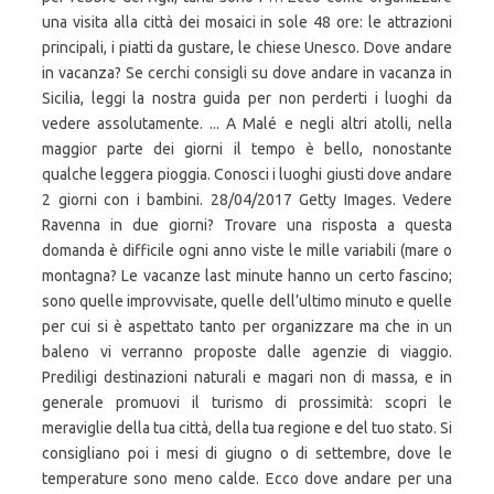
una visita alla città dei mosaici in sole 48 ore: le attrazioni
principali, i piatti da gustare, le chiese Unesco. Dove andare
in vacanza? Se cerchi consigli su dove andare in vacanza in
Sicilia, leggi la nostra guida per non perderti i luoghi da
vedere assolutamente. ... A Malé e negli altri atolli, nella
maggior parte dei giorni il tempo è bello, nonostante
qualche leggera pioggia. Conosci i luoghi giusti dove andare
2 giorni con i bambini. 28/04/2017 Getty Images. Vedere
Ravenna in due giorni? Trovare una risposta a questa
domanda è difficile ogni anno viste le mille variabili (mare o
montagna? Le vacanze last minute hanno un certo fascino;
sono quelle improvvisate, quelle dell’ultimo minuto e quelle
per cui si è aspettato tanto per organizzare ma che in un
baleno vi verranno proposte dalle agenzie di viaggio.
Prediligi destinazioni naturali e magari non di massa, e in
generale promuovi il turismo di prossimità: scopri le
meraviglie della tua città, della tua regione e del tuo stato. Si
consigliano poi i mesi di giugno o di settembre, dove le
temperature sono meno calde. Ecco dove andare per una