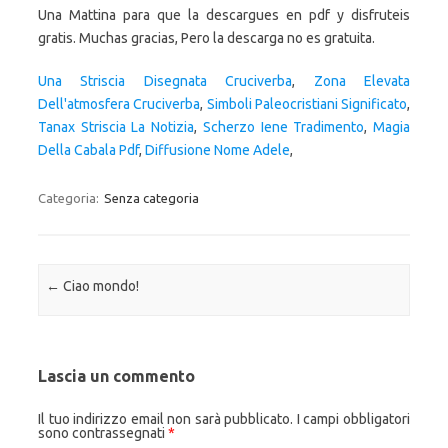
Una Striscia Disegnata Cruciverba
,
Zona Elevata
Dell'atmosfera Cruciverba
,
Simboli Paleocristiani Significato
,
Tanax Striscia La Notizia
,
Scherzo Iene Tradimento
,
Magia
Della Cabala Pdf
,
Diffusione Nome Adele
,
Categoria:
Senza categoria
Navigazione articolo
←
Ciao mondo!
Lascia un commento
Il tuo indirizzo email non sarà pubblicato.
I campi obbligatori
sono contrassegnati
*