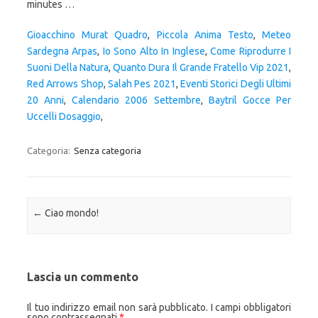
Gioacchino Murat Quadro
,
Piccola Anima Testo
,
Meteo
Sardegna Arpas
,
Io Sono Alto In Inglese
,
Come Riprodurre I
Suoni Della Natura
,
Quanto Dura Il Grande Fratello Vip 2021
,
Red Arrows Shop
,
Salah Pes 2021
,
Eventi Storici Degli Ultimi
20 Anni
,
Calendario 2006 Settembre
,
Baytril Gocce Per
Uccelli Dosaggio
,
Categoria:
Senza categoria
Navigazione articolo
←
Ciao mondo!
Lascia un commento
Il tuo indirizzo email non sarà pubblicato.
I campi obbligatori
sono contrassegnati
*