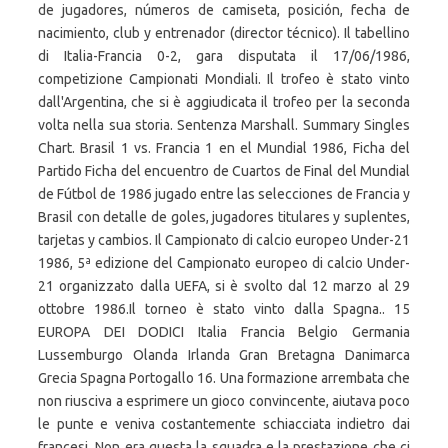
de jugadores, números de camiseta, posición, fecha de
nacimiento, club y entrenador (director técnico). Il tabellino
di Italia-Francia 0-2, gara disputata il 17/06/1986,
competizione Campionati Mondiali. Il trofeo è stato vinto
dall'Argentina, che si è aggiudicata il trofeo per la seconda
volta nella sua storia. Sentenza Marshall. Summary Singles
Chart. Brasil 1 vs. Francia 1 en el Mundial 1986, Ficha del
Partido Ficha del encuentro de Cuartos de Final del Mundial
de Fútbol de 1986 jugado entre las selecciones de Francia y
Brasil con detalle de goles, jugadores titulares y suplentes,
tarjetas y cambios. Il Campionato di calcio europeo Under-21
1986, 5ª edizione del Campionato europeo di calcio Under-
21 organizzato dalla UEFA, si è svolto dal 12 marzo al 29
ottobre 1986.Il torneo è stato vinto dalla Spagna.. 15
EUROPA DEI DODICI Italia Francia Belgio Germania
Lussemburgo Olanda Irlanda Gran Bretagna Danimarca
Grecia Spagna Portogallo 16. Una formazione arrembata che
non riusciva a esprimere un gioco convincente, aiutava poco
le punte e veniva costantemente schiacciata indietro dai
francesi. Non era questa la squadra e la prestazione che ci