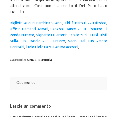
attendevamo. Cosi’ non era questo il Del Piero tanto
invocato.
Biglietti Auguri Bambina 9 Anni
,
Chi è Nato Il 22 Ottobre
,
Ufficio Cementi Armati
,
Canzoni Dance 2010
,
Comune Di
Rende Numero
,
Vignette Divertenti Estate 2020
,
Frasi Tristi
Sulla Vita
,
Barolo 2013 Prezzo
,
Segni Del Tuo Amore
Contralti
,
Il Mio Cielo La Mia Anima Accordi
,
Categoria:
Senza categoria
Navigazione articolo
←
Ciao mondo!
Lascia un commento