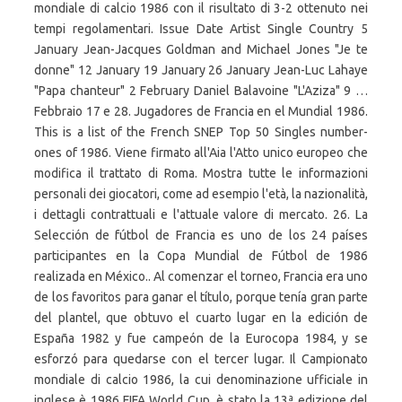
mondiale di calcio 1986 con il risultato di 3-2 ottenuto nei
tempi regolamentari. Issue Date Artist Single Country 5
January Jean-Jacques Goldman and Michael Jones "Je te
donne" 12 January 19 January 26 January Jean-Luc Lahaye
"Papa chanteur" 2 February Daniel Balavoine "L'Aziza" 9 …
Febbraio 17 e 28. Jugadores de Francia en el Mundial 1986.
This is a list of the French SNEP Top 50 Singles number-
ones of 1986. Viene firmato all'Aia l'Atto unico europeo che
modifica il trattato di Roma. Mostra tutte le informazioni
personali dei giocatori, come ad esempio l'età, la nazionalità,
i dettagli contrattuali e l'attuale valore di mercato. 26. La
Selección de fútbol de Francia es uno de los 24 países
participantes en la Copa Mundial de Fútbol de 1986
realizada en México.. Al comenzar el torneo, Francia era uno
de los favoritos para ganar el título, porque tenía gran parte
del plantel, que obtuvo el cuarto lugar en la edición de
España 1982 y fue campeón de la Eurocopa 1984, y se
esforzó para quedarse con el tercer lugar. Il Campionato
mondiale di calcio 1986, la cui denominazione ufficiale in
inglese è 1986 FIFA World Cup, è stato la 13ª edizione del