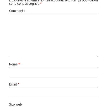
Il tuo indirizzo email non sarà pubblicato.
I campi obbligatori
sono contrassegnati
*
Commento
Nome
*
Email
*
Sito web