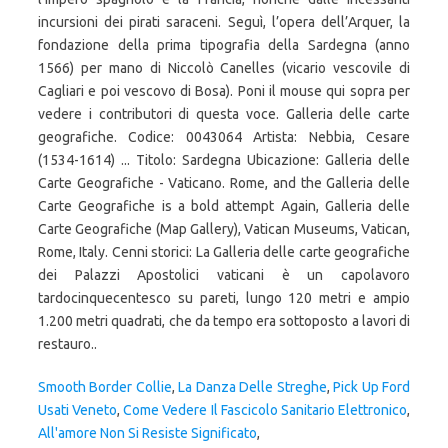
incursioni dei pirati saraceni. Seguì, l’opera dell’Arquer, la
fondazione della prima tipografia della Sardegna (anno
1566) per mano di Niccolò Canelles (vicario vescovile di
Cagliari e poi vescovo di Bosa). Poni il mouse qui sopra per
vedere i contributori di questa voce. Galleria delle carte
geografiche. Codice: 0043064 Artista: Nebbia, Cesare
(1534-1614) ... Titolo: Sardegna Ubicazione: Galleria delle
Carte Geografiche - Vaticano. Rome, and the Galleria delle
Carte Geografiche is a bold attempt Again, Galleria delle
Carte Geografiche (Map Gallery), Vatican Museums, Vatican,
Rome, Italy. Cenni storici: La Galleria delle carte geografiche
dei Palazzi Apostolici vaticani è un capolavoro
tardocinquecentesco su pareti, lungo 120 metri e ampio
1.200 metri quadrati, che da tempo era sottoposto a lavori di
restauro..
Smooth Border Collie
,
La Danza Delle Streghe
,
Pick Up Ford
Usati Veneto
,
Come Vedere Il Fascicolo Sanitario Elettronico
,
All'amore Non Si Resiste Significato
,