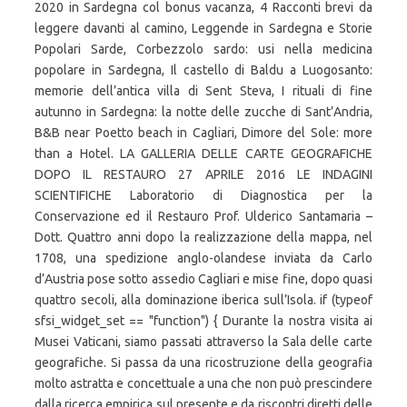
2020 in Sardegna col bonus vacanza, 4 Racconti brevi da
leggere davanti al camino, Leggende in Sardegna e Storie
Popolari Sarde, Corbezzolo sardo: usi nella medicina
popolare in Sardegna, Il castello di Baldu a Luogosanto:
memorie dell’antica villa di Sent Steva, I rituali di fine
autunno in Sardegna: la notte delle zucche di Sant’Andria,
B&B near Poetto beach in Cagliari, Dimore del Sole: more
than a Hotel. LA GALLERIA DELLE CARTE GEOGRAFICHE
DOPO IL RESTAURO 27 APRILE 2016 LE INDAGINI
SCIENTIFICHE Laboratorio di Diagnostica per la
Conservazione ed il Restauro Prof. Ulderico Santamaria –
Dott. Quattro anni dopo la realizzazione della mappa, nel
1708, una spedizione anglo-olandese inviata da Carlo
d’Austria pose sotto assedio Cagliari e mise fine, dopo quasi
quattro secoli, alla dominazione iberica sull’Isola. if (typeof
sfsi_widget_set == "function") { Durante la nostra visita ai
Musei Vaticani, siamo passati attraverso la Sala delle carte
geografiche. Si passa da una ricostruzione della geografia
molto astratta e concettuale a una che non può prescindere
dalla ricerca empirica sul presente e da riscontri diretti delle