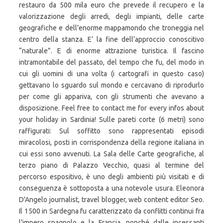
restauro da 500 mila euro che prevede il recupero e la
valorizzazione degli arredi, degli impianti, delle carte
geografiche e dell’enorme mappamondo che troneggia nel
centro della stanza. E’ la fine dell’approccio conoscitivo
“naturale”. E di enorme attrazione turistica. Il fascino
intramontabile del passato, del tempo che fu, del modo in
cui gli uomini di una volta (i cartografi in questo caso)
gettavano lo sguardo sul mondo e cercavano di riprodurlo
per come gli appariva, con gli strumenti che avevano a
disposizione. Feel free to contact me for every infos about
your holiday in Sardinia! Sulle pareti corte (6 metri) sono
raffigurati: Sul soffitto sono rappresentati episodi
miracolosi, posti in corrispondenza della regione italiana in
cui essi sono avvenuti. La Sala delle Carte geografiche, al
terzo piano di Palazzo Vecchio, quasi al termine del
percorso espositivo, è uno degli ambienti più visitati e di
conseguenza è sottoposta a una notevole usura. Eleonora
D'Angelo journalist, travel blogger, web content editor Seo.
Il 1500 in Sardegna fu caratterizzato da conflitti continui fra
l’impero spagnolo e la Francia, nonché dalle incessanti