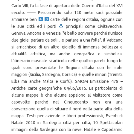
Carlo VIII, fu la fase di apertura delle Guerre d'Italia del XVI
secolo. —— Percorrendo solo 120 metri sarà possibile
ammirare ben
carte delle regioni d’Italia, ognuna con
le sue città ed i porti
principali come Civitavecchia,
Genova, Ancona e Venezia. "è bello scrivere perché riunisce
due gioie: parlare da soli…e parlare a una folla". Il Vaticano
si arricchisce di un altro gioiello di immensa bellezza e
attualità artistica, ma anche geografica e simbolica.
L'itinerario museale si articola nelle quattro pareti, lungo le
quali sono presentate le Regioni d'Italia con le isole
maggiori (Sicilia, Sardegna, Corsica) e quelle minori (Tremiti,
Elba ma anche Malta e Corfù). SMOM Emissione 478 –
Antiche carte geografiche 04/05/2015. La particolarità di
alcune mappe è che alcune appaiono al visitatore come
capovolte perché nel Cinquecento non era una
convenzione quella di situare il nord nella parte alta della
mappa. Testi per aziende e liberi professionisti, Eventi di
Natale 2020 in Sardegna città per città, 10 Spettacolari
immagini della Sardegna con la neve, Natale e Capodanno