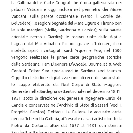
La Galleria delle Carte Geografiche è una galleria sita nei
palazzi Vaticani e oggi inclusa nel perimetro dei Musei
Vaticani. sulla parete occidentale (verso il Cortile del
Belvedere): le regioni bagnate dal Mare Ligure e Tirreno con
le isole maggiori (Sicilia, Sardegna e Corsica); sulla parete
orientale (verso i Giardini): le regioni cinte dalle Alpi o
bagnate dal Mar Adriatico. Proprio grazie a Tolomeo, il cui
modello ispirò i cartografi sardi Arquer e Fara, nel 1500
vengono realizzate le prime carte geografiche storiche
della Sardegna. I am Eleonora D’Angelo, Journalist & Web
Content Editor Seo specialized in Sardinia and tourism.
Oggetto di studio e digitalizzazione, di recente, sono state
le mappe elaborate dal Real Corpo di Stato Maggiore
Generale nella Sardegna settentrionale nel decennio 1841-
1851, sotto la direzione del generale ingegnere Carlo de
Candia e conservate nell’Archivio di Stato di Sassari (vedi il
Progetto Carstos). Dettagli. La Galleria Le accurate carte
geografiche nella Galleria, affrescate da vari artisti diretti da
Pietro da Cortona, attivi dal 1627 al 1631 con stemmi
Sacchetti e Barberini sono una rappresentazione del mondo