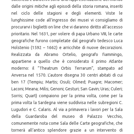
dalle origini mitiche agli episodi della storia romana, inseriti
nel ciclo delle stagioni e degli elementi. Viste le
lunghissime code all’ingresso dei musei vi consigliamo di
procurarvi i biglietti on line che vi daranno diritto all’accesso
prioritario. Nel 1631, per volere di papa Urbano VIII, le carte
geografiche furono completate dal geografo tedesco Luca
Holstenio (1592 – 1662) e arricchite di nuove decorazioni.
Realizzata da Abramo Ortelio, geografo fiammingo,
appartiene a quello che è considerato il primo Atlante
moderno: il “Theatrum Orbis Terrarum“, stampato ad
Anversa nel 1570. L’autore disegna 30 centri abitati di cui
ben 17 (Tempiu; Martis; Osuli; Olmed; Puagre; Macomer;
Laconi; Meana; Milis; Genoni; Gesturi; San Gavin; Uras; Culeri;
Sorris; Quart) compaiono per la prima volta, come per la
prima volta la Sardegna viene suddivisa nelle subregioni C.
Lugudori e C. Calaris. Al via a primavera i lavori per la Sala
della Guardaroba del museo di Palazzo Vecchio,
comunemente nota come Sala delle Carte geografiche, che
tornerà all’antico splendore grazie a un intervento di