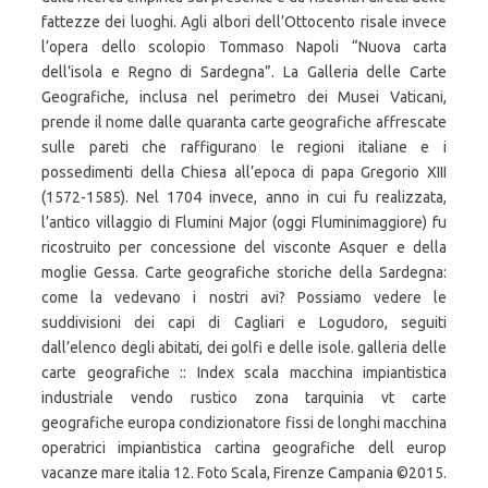
fattezze dei luoghi. Agli albori dell’Ottocento risale invece
l’opera dello scolopio Tommaso Napoli “Nuova carta
dell’isola e Regno di Sardegna”. La Galleria delle Carte
Geografiche, inclusa nel perimetro dei Musei Vaticani,
prende il nome dalle quaranta carte geografiche affrescate
sulle pareti che raffigurano le regioni italiane e i
possedimenti della Chiesa all’epoca di papa Gregorio XIII
(1572-1585). Nel 1704 invece, anno in cui fu realizzata,
l’antico villaggio di Flumini Major (oggi Fluminimaggiore) fu
ricostruito per concessione del visconte Asquer e della
moglie Gessa. Carte geografiche storiche della Sardegna:
come la vedevano i nostri avi? Possiamo vedere le
suddivisioni dei capi di Cagliari e Logudoro, seguiti
dall’elenco degli abitati, dei golfi e delle isole. galleria delle
carte geografiche :: Index scala macchina impiantistica
industriale vendo rustico zona tarquinia vt carte
geografiche europa condizionatore fissi de longhi macchina
operatrici impiantistica cartina geografiche dell europ
vacanze mare italia 12. Foto Scala, Firenze Campania ©2015.