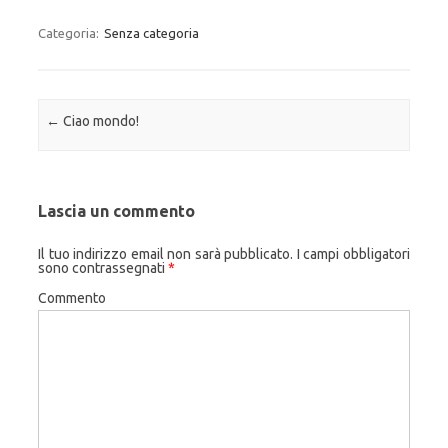
Categoria:
Senza categoria
Navigazione articolo
←
Ciao mondo!
Lascia un commento
Il tuo indirizzo email non sarà pubblicato.
I campi obbligatori
sono contrassegnati
*
Commento