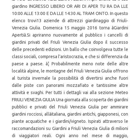
giardino INGRESSO LIBERO OR ARI DI APER TU RA DA LLE
10:00 ALLE 13:00 E DA LLE 14:30 AL TRAM ONTO. In questo
elenco trovi13 aziende di attrezzi giardinaggio di Friuli-
Venezia Giulia. Domenica 15 maggio 2016 torna âGiardini
Apertiâ.Si apriranno nuovamente al pubblico i cancelli di
giardini privati del Friuli Venezia Giulia dopo il successo
delle precedenti edizioni. Un ballo che coinvolgeva tutte le
classi sociali, compresa l'aristocrazia, e che si differenzia da
paese a paese. â¦ Probabilmente meno note delle altre
località alpine, le montagne del Friuli Venezia Giulia offrono
al turista invernale la possibilità di divertirsi anche fuori
dalle piste con panorami mozzafiato e tantissime altre
attività e svaghi. Per tutti i dettagli vai alla sezione Meteo
FRIULI VENEZIA GIULIA Una giornata alla scoperta dei giardini
pubblici e privati del Friuli Venezia Giulia per ammirare
giardini rocciosi, allâitaliana, giardini antichi, giapponesi, con
piante acquatiche e i giardini/vigneto. Ispirati attraverso le
raccomandazioni su Giardini a Friuli Venezia Giulia di milioni
di viaggiatori reali. Ogni anno nel mese di maggio,