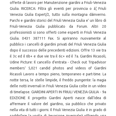
offerte di lavoro per Manutenzione giardini a Friuli-Venezia
Giulia. RICERCA: Filtra gli eventi per provincia o â¦ Friuli
Venezia Giulia Expert/2, tutto sulla montagna dâinverno.
Parchi e giardini storici del Friuli Venezia Giulia e' un libro di
Friuli-Venezia Giulia pubblicato da Forum. Altri 20
professionisti si sono offerti come esperti in Friuli Venezia
Giulia. 0431 387111 Fax. Si apriranno nuovamente al
pubblico i cancelli di giardini privati del Friuli Venezia Giulia
dopo il successo delle precedenti edizioni. Offre 13 vie tra
il 3c ed il 6b+ e due vie tra il 6c+ ed il 7a. Giardini Ricasoli,
Udine Picture: Il cancello d'entrata - Check out Tripadvisor
members' 5,021 candid photos and videos of Giardini
Ricasoli Lavoro a tempo pieno, temporaneo e part-time. La
notte tersa, le stelle limpide, il freddo pungente: la magia
delle notti invernali in Friuli Venezia Giulia colte in un video
di timelapse. GIARDINI APERTI IN FRIULI VENEZIA GIULIA - 9a
EDIZIONE Il progetto Giardini Aperti nasce dall'idea di
affermare il valore del giardino, sia pubblico che privato
nella vita di tutti i giorni. Il Friuli Venezia Giulia è in grado di
soddisfare la voglia di âevasione invernaleâ offrendo una