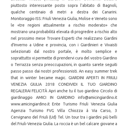
piuttosto interessante posto sopra l'abitato di Bagnoli,
qualche centinaio di metri a destra dei Canarini.
Monitoraggio ISS: Friuli Venezia Giulia, Molise e Veneto sono
le «tre regioni attualmente a rischio moderato» che
mostrano una probabilità elevata di progredire a rischio alto
nel prossimo mese Trovare Esperti che realizzano Giardini
d'Inverno a Udine e provincia, con i Giardinieri e Vivaisti
selezionati dal nostro portale, è molto semplice e
soprattutto vi permette di prendervi cura del vostro Giardino
o Terrazza senza preoccupazioni, in quanto sarete seguiti
passo passo dai nostri professionisti. An easy summer trek
that in winter became magic. GIARDINI APERTI IN FRIULI
VENEZIA GIULIA 2018 CONDIVIDI IL TUO GIARDINO
REGALERAI FELICITÀ Apri anche tu il tuo giardino Circolo di
giardinaggio AMICI IN GIARDINO info@amicingiardino.it
www.amicingiardino.it Ente Turismo Friuli Venezia Giulia
Agenzia Turismo FVG Villa Chiozza â Via Carso, 3
Cervignano del Friuli (Ud) Tel. Un tour tra i giardini più belli
del Friuli-Venezia Giulia. La roccia è un bel calcare giovane a