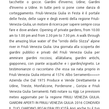
tacchette o gocce. Giardini d'inverno; Udine; Giardini
d'Inverno a Udine. In tutte però si pone come danza di
corteggiamento. Friuli-Venezia Giulia in Festa è il portale
delle feste, delle sagre e degli eventi della regione Friuli-
Venezia-Giulia, un motore di ricerca per sapere sempre cosa
fare e dove andare. Opening of private gardens, from 10.00
am to 1.00 pm and from 2.30 pm to 7.30 pm. A walk through
the amazing blue water of the "orrido dello Slizza" alpine
river in Friuli Venezia Giulia. Una giornata alla scoperta dei
giardini pubblici e privati del Friuli Venezia Giulia per
ammirare giardini rocciosi, allâitaliana, giardini antichi,
giapponesi, con piante acquatiche e i giardini/vigneto. Le
testimonianze ci raccontano che essa sia nata proprio in
Friuli Venezia Giulia intorno al 1574. Albo Serramenti====>
Azienda che Dal 1975 Produce e Vende Direttamente a
Udine, Trieste, Monfalcone, Pordenone , Gorizia e Friuli
Venezia Giulia Serramenti. Fatti notare su Kijiji. Le previsioni
meteo aggiornate per la regione FRIULI VENEZIA GIULIA.
GIARDINI APERTI IN FRIULI VENEZIA GIULIA 2016 CONDIVIDI
IL TUO GIARDINO REGALERAI FELICITÀ Apri anche tu il tuo