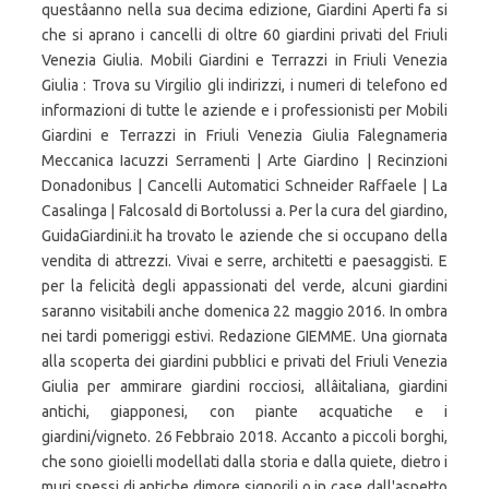
questâanno nella sua decima edizione, Giardini Aperti fa si
che si aprano i cancelli di oltre 60 giardini privati del Friuli
Venezia Giulia. Mobili Giardini e Terrazzi in Friuli Venezia
Giulia : Trova su Virgilio gli indirizzi, i numeri di telefono ed
informazioni di tutte le aziende e i professionisti per Mobili
Giardini e Terrazzi in Friuli Venezia Giulia Falegnameria
Meccanica Iacuzzi Serramenti | Arte Giardino | Recinzioni
Donadonibus | Cancelli Automatici Schneider Raffaele | La
Casalinga | Falcosald di Bortolussi a. Per la cura del giardino,
GuidaGiardini.it ha trovato le aziende che si occupano della
vendita di attrezzi. Vivai e serre, architetti e paesaggisti. E
per la felicità degli appassionati del verde, alcuni giardini
saranno visitabili anche domenica 22 maggio 2016. In ombra
nei tardi pomeriggi estivi. Redazione GIEMME. Una giornata
alla scoperta dei giardini pubblici e privati del Friuli Venezia
Giulia per ammirare giardini rocciosi, allâitaliana, giardini
antichi, giapponesi, con piante acquatiche e i
giardini/vigneto. 26 Febbraio 2018. Accanto a piccoli borghi,
che sono gioielli modellati dalla storia e dalla quiete, dietro i
muri spessi di antiche dimore signorili o in case dall'aspetto