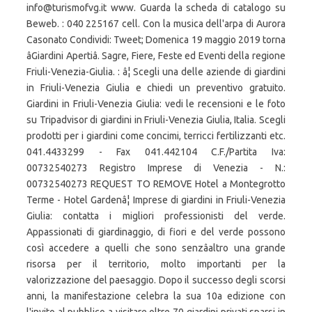
info@turismofvg.it www. Guarda la scheda di catalogo su
Beweb. : 040 225167 cell. Con la musica dell'arpa di Aurora
Casonato Condividi: Tweet; Domenica 19 maggio 2019 torna
âGiardini Apertiâ. Sagre, Fiere, Feste ed Eventi della regione
Friuli-Venezia-Giulia. : â¦ Scegli una delle aziende di giardini
in Friuli-Venezia Giulia e chiedi un preventivo gratuito.
Giardini in Friuli-Venezia Giulia: vedi le recensioni e le foto
su Tripadvisor di giardini in Friuli-Venezia Giulia, Italia. Scegli
prodotti per i giardini come concimi, terricci fertilizzanti etc.
041.4433299 - Fax 041.442104 C.F./Partita Iva:
00732540273 Registro Imprese di Venezia - N.:
00732540273 REQUEST TO REMOVE Hotel a Montegrotto
Terme - Hotel Gardenâ¦ Imprese di giardini in Friuli-Venezia
Giulia: contatta i migliori professionisti del verde.
Appassionati di giardinaggio, di fiori e del verde possono
così accedere a quelli che sono senzâaltro una grande
risorsa per il territorio, molto importanti per la
valorizzazione del paesaggio. Dopo il successo degli scorsi
anni, la manifestazione celebra la sua 10a edizione con