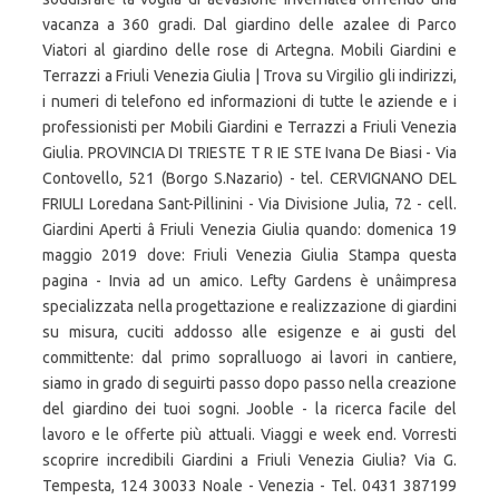
vacanza a 360 gradi. Dal giardino delle azalee di Parco
Viatori al giardino delle rose di Artegna. Mobili Giardini e
Terrazzi a Friuli Venezia Giulia | Trova su Virgilio gli indirizzi,
i numeri di telefono ed informazioni di tutte le aziende e i
professionisti per Mobili Giardini e Terrazzi a Friuli Venezia
Giulia. PROVINCIA DI TRIESTE T R IE STE Ivana De Biasi - Via
Contovello, 521 (Borgo S.Nazario) - tel. CERVIGNANO DEL
FRIULI Loredana Sant-Pillinini - Via Divisione Julia, 72 - cell.
Giardini Aperti â Friuli Venezia Giulia quando: domenica 19
maggio 2019 dove: Friuli Venezia Giulia Stampa questa
pagina - Invia ad un amico. Lefty Gardens è unâimpresa
specializzata nella progettazione e realizzazione di giardini
su misura, cuciti addosso alle esigenze e ai gusti del
committente: dal primo sopralluogo ai lavori in cantiere,
siamo in grado di seguirti passo dopo passo nella creazione
del giardino dei tuoi sogni. Jooble - la ricerca facile del
lavoro e le offerte più attuali. Viaggi e week end. Vorresti
scoprire incredibili Giardini a Friuli Venezia Giulia? Via G.
Tempesta, 124 30033 Noale - Venezia - Tel. 0431 387199