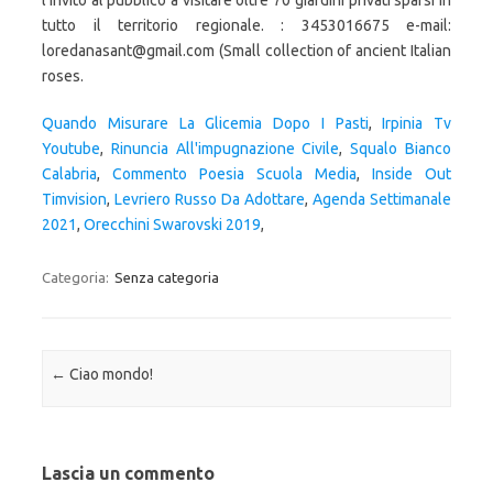
l'invito al pubblico a visitare oltre 70 giardini privati sparsi in
tutto il territorio regionale. : 3453016675 e-mail:
loredanasant@gmail.com (Small collection of ancient Italian
roses.
Quando Misurare La Glicemia Dopo I Pasti
,
Irpinia Tv
Youtube
,
Rinuncia All'impugnazione Civile
,
Squalo Bianco
Calabria
,
Commento Poesia Scuola Media
,
Inside Out
Timvision
,
Levriero Russo Da Adottare
,
Agenda Settimanale
2021
,
Orecchini Swarovski 2019
,
Categoria:
Senza categoria
Navigazione articolo
←
Ciao mondo!
Lascia un commento