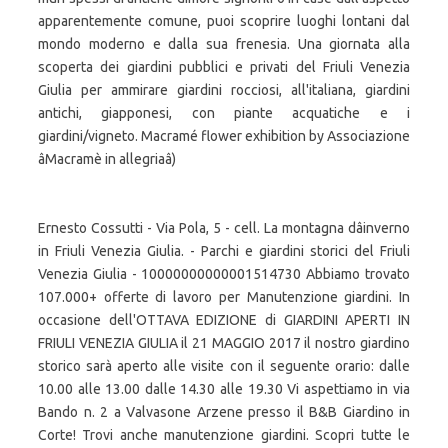
apparentemente comune, puoi scoprire luoghi lontani dal
mondo moderno e dalla sua frenesia. Una giornata alla
scoperta dei giardini pubblici e privati del Friuli Venezia
Giulia per ammirare giardini rocciosi, all'italiana, giardini
antichi, giapponesi, con piante acquatiche e i
giardini/vigneto. Macramé flower exhibition by Associazione
âMacramè in allegriaâ)
Ernesto Cossutti - Via Pola, 5 - cell. La montagna dâinverno
in Friuli Venezia Giulia. - Parchi e giardini storici del Friuli
Venezia Giulia - 10000000000001514730 Abbiamo trovato
107.000+ offerte di lavoro per Manutenzione giardini. In
occasione dell'OTTAVA EDIZIONE di GIARDINI APERTI IN
FRIULI VENEZIA GIULIA il 21 MAGGIO 2017 il nostro giardino
storico sarà aperto alle visite con il seguente orario: dalle
10.00 alle 13.00 dalle 14.30 alle 19.30 Vi aspettiamo in via
Bando n. 2 a Valvasone Arzene presso il B&B Giardino in
Corte! Trovi anche manutenzione giardini. Scopri tutte le