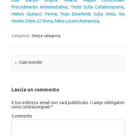
Due Stanze Singole Milano
,
Mappa Concettuale
Procedimento Amministrativo
,
Testo Sulla Collaborazione
,
Meteo Giuliacci Penne
,
Frasi Divertenti Sulla Vista
,
Via
Monte Zebio 32 Roma
,
Fabio Lucioni Romanista
,
Categoria:
Senza categoria
Navigazione articolo
←
Ciao mondo!
Lascia un commento
Il tuo indirizzo email non sarà pubblicato.
I campi obbligatori
sono contrassegnati
*
Commento