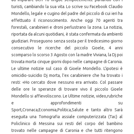
turisti, cambiando la sua vita. Lo scrive su Facebook Claudio
Mondello, legale e cugino del padre del piccolo di cui ieri ha
effettuato il riconoscimento. Anche oggi 70 agenti tra
forestali, carabinieri e droni perlustrano la zona. La notizia,
riportata da alcuni quotidiani, è stata confermata da ambienti
giudiziari. Proseguono senza sosta per il tredicesimo giorno
consecutivo le ricerche del piccolo Gioele, 4 anni
scomparso lo scorso 3 Agosto con la madre Viviana, la Dj poi
trovata morta cinque giorni dopo nelle campagne di Caronia.
Le ultime notizie sul caso di Gioele Mondello. L'ipotesi è
omicidio-suicidio Dj morta, l'ex carabiniere che ha trovato i
resti: «Ho cercato dove nessuno era arrivato. Col passare
delle ore le speranze di trovare vivo il piccolo Gioele
Mondello si affievoliscono. Le Ultime notizie, video,rubriche
e approfondimenti su
Sport,Cronaca,Economia,Politica,Salute e tanto altro Sarà
eseguita una Tomografia assiale computerizzata (Tac) al
Policlinico di Messina sui resti del corpo del bambino
trovato nelle campagne di Caronia e che tutti ritengono