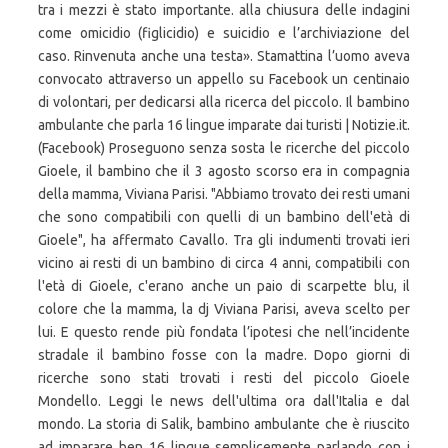
tra i mezzi è stato importante. alla chiusura delle indagini
come omicidio (figlicidio) e suicidio e l’archiviazione del
caso. Rinvenuta anche una testa». Stamattina l’uomo aveva
convocato attraverso un appello su Facebook un centinaio
di volontari, per dedicarsi alla ricerca del piccolo. Il bambino
ambulante che parla 16 lingue imparate dai turisti | Notizie.it.
(Facebook) Proseguono senza sosta le ricerche del piccolo
Gioele, il bambino che il 3 agosto scorso era in compagnia
della mamma, Viviana Parisi. "Abbiamo trovato dei resti umani
che sono compatibili con quelli di un bambino dell'età di
Gioele", ha affermato Cavallo. Tra gli indumenti trovati ieri
vicino ai resti di un bambino di circa 4 anni, compatibili con
l'età di Gioele, c'erano anche un paio di scarpette blu, il
colore che la mamma, la dj Viviana Parisi, aveva scelto per
lui. E questo rende più fondata l’ipotesi che nell’incidente
stradale il bambino fosse con la madre. Dopo giorni di
ricerche sono stati trovati i resti del piccolo Gioele
Mondello. Leggi le news dell'ultima ora dall'Italia e dal
mondo. La storia di Salik, bambino ambulante che è riuscito
ad imparare ben 16 lingue semplicemente parlando con i