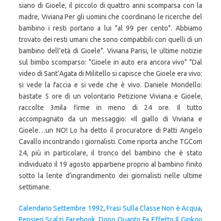
siano di Gioele, il piccolo di quattro anni scomparsa con la
madre, Viviana Per gli uomini che coordinano le ricerche del
bambino i resti portano a lui "al 99 per cento". Abbiamo
trovato dei resti umani che sono compatibili con quelli di un
bambino dell'età di Gioele". Viviana Parisi, le ultime notizie
sul bimbo scomparso: "Gioele in auto era ancora vivo" "Dal
video di Sant’Agata di Militello si capisce che Gioele era vivo:
si vede la faccia e si vede che è vivo. Daniele Mondello:
bastate 5 ore di un volontario Petizione Viviana e Gioele,
raccolte 3mila firme in meno di 24 ore. Il tutto
accompagnato da un messaggio: «Il giallo di Viviana e
Gioele…un NO! Lo ha detto il procuratore di Patti Angelo
Cavallo incontrando i giornalisti. Come riporta anche TGCom
24, più in particolare, il tronco del bambino che è stato
individuato il 19 agosto appartiene proprio al bambino finito
sotto la lente d’ingrandimento dei giornalisti nelle ultime
settimane.
Calendario Settembre 1992
,
Frasi Sulla Classe Non è Acqua
,
Pensieri Scalzi Facebook
,
Dopo Quanto Fa Effetto Il Ginkgo