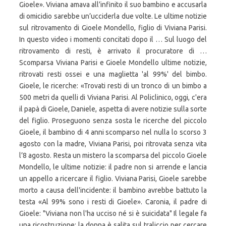
Gioele». Viviana amava all’infinito il suo bambino e accusarla
di omicidio sarebbe un’ucciderla due volte. Le ultime notizie
sul ritrovamento di Gioele Mondello, figlio di Viviana Parisi.
In questo video i momenti concitati dopo il … Sul luogo del
ritrovamento di resti, è arrivato il procuratore di …
Scomparsa Viviana Parisi e Gioele Mondello ultime notizie,
ritrovati resti ossei e una maglietta 'al 99%' del bimbo.
Gioele, le ricerche: «Trovati resti di un tronco di un bimbo a
500 metri da quelli di Viviana Parisi. Al Policlinico, oggi, c'era
il papà di Gioele, Daniele, aspetta di avere notizie sulla sorte
del figlio. Proseguono senza sosta le ricerche del piccolo
Gioele, il bambino di 4 anni scomparso nel nulla lo scorso 3
agosto con la madre, Viviana Parisi, poi ritrovata senza vita
l’8 agosto. Resta un mistero la scomparsa del piccolo Gioele
Mondello, le ultime notizie: il padre non si arrende e lancia
un appello a ricercare il figlio. Viviana Parisi, Gioele sarebbe
morto a causa dell'incidente: il bambino avrebbe battuto la
testa «Al 99% sono i resti di Gioele». Caronia, il padre di
Gioele: "Viviana non l'ha ucciso né si è suicidata" Il legale fa
una ricostruzione: la donna è salita sul traliccio per cercare