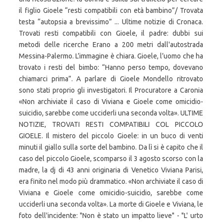
il figlio Gioele “resti compatibili con età bambino”/ Trovata
testa “autopsia a brevissimo” ... Ultime notizie di Cronaca.
Trovati resti compatibili con Gioele, il padre: dubbi sui
metodi delle ricerche Erano a 200 metri dall'autostrada
Messina-Palermo. L’immagine è chiara. Gioele, l’uomo che ha
trovato i resti del bimbo: “Hanno perso tempo, dovevano
chiamarci prima”. A parlare di Gioele Mondello ritrovato
sono stati proprio gli investigatori. Il Procuratore a Caronia
«Non archiviate il caso di Viviana e Gioele come omicidio-
suicidio, sarebbe come ucciderli una seconda volta». ULTIME
NOTIZIE, TROVATI RESTI COMPATIBILI COL PICCOLO
GIOELE. Il mistero del piccolo Gioele: in un buco di venti
minuti il giallo sulla sorte del bambino. Da lì si è capito che il
caso del piccolo Gioele, scomparso il 3 agosto scorso con la
madre, la dj di 43 anni originaria di Venetico Viviana Parisi,
era finito nel modo più drammatico. «Non archiviate il caso di
Viviana e Gioele come omicidio-suicidio, sarebbe come
ucciderli una seconda volta». La morte di Gioele e Viviana, le
foto dell'incidente: "Non è stato un impatto lieve" - "L' urto