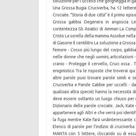
soluzione per l uccello che gorgheggia in gab
Una Grossa Bugia Cruciverba, ha 12 lette
Crociate. "Storia di due città" è il primo epis
Grossa gabbia Degenera in angoscia Le
contentezza Gli Asiatici di Amman La Compa
Cristo La sorella della mamma Assidue nella
di Giasone Il centilitro La soluzione a Grossa
femore - L'osso più lungo del corpo, gabbia
nelle donne che negli uomini, articolazioni -
cranio - Protegge il cervello, Cruci ossa . Tro
enigmistico Tra le risposte che troverai qu
altre parole puoi trovare parole simili e s
Cruciverba e Parole Gabbie per uccelli - da 
qualsiasi altra specie) hanno la necessità 
deve essere soltanto un luogo chiuso per no
Dizionario delle parole crociate. Jack, Kate
appartenere agli Altri e che verrà poi ident
la fuga mentre Kate farà unâinteressante 
Elenco di parole per l'indizio di cruciverba 
MANTA con 5 lettere, cliccando su di essa 