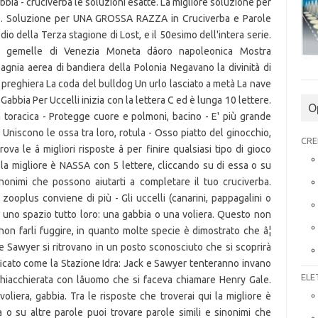
bia - cruciverba le soluzioni esatte. La migliore soluzione per
re. Soluzione per UNA GROSSA RAZZA in Cruciverba e Parole
odio della Terza stagione di Lost, e il 50esimo dell'intera serie.
 gemelle di Venezia Moneta dâoro napoleonica Mostra
gnia aerea di bandiera della Polonia Negavano la divinità di
 preghiera La coda del bulldog Un urlo lasciato a metà La nave
 Gabbia Per Uccelli inizia con la lettera C ed è lunga 10 lettere.
O
 toracica - Protegge cuore e polmoni, bacino - E' più grande
 Uniscono le ossa tra loro, rotula - Osso piatto del ginocchio,
CRE
va le â migliori risposte â per finire qualsiasi tipo di gioco
i la migliore è NASSA con 5 lettere, cliccando su di essa o su
inonimi che possono aiutarti a completare il tuo cruciverba.
zooplus conviene di più - Gli uccelli (canarini, pappagalini o
di uno spazio tutto loro: una gabbia o una voliera. Questo non
n farli fuggire, in quanto molte specie è dimostrato che â¦
 e Sawyer si ritrovano in un posto sconosciuto che si scoprirà
ificato come la Stazione Idra: Jack e Sawyer tenteranno invano
ELE
chiacchierata con lâuomo che si faceva chiamare Henry Gale.
voliera, gabbia. Tra le risposte che troverai qui la migliore è
o su altre parole puoi trovare parole simili e sinonimi che