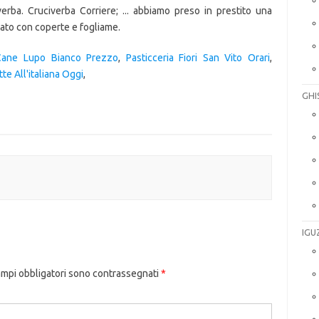
erba. Cruciverba Corriere; ... abbiamo preso in prestito una
ato con coperte e fogliame.
Cane Lupo Bianco Prezzo
,
Pasticceria Fiori San Vito Orari
,
tte All'italiana Oggi
,
GHI
IGU
ampi obbligatori sono contrassegnati
*