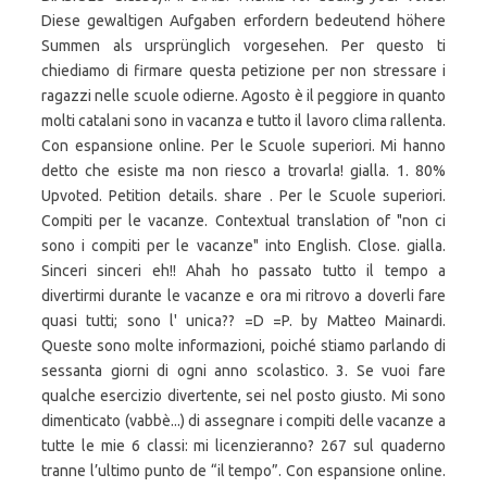
Diese gewaltigen Aufgaben erfordern bedeutend höhere
Summen als ursprünglich vorgesehen. Per questo ti
chiediamo di firmare questa petizione per non stressare i
ragazzi nelle scuole odierne. Agosto è il peggiore in quanto
molti catalani sono in vacanza e tutto il lavoro clima rallenta.
Con espansione online. Per le Scuole superiori. Mi hanno
detto che esiste ma non riesco a trovarla! gialla. 1. 80%
Upvoted. Petition details. share . Per le Scuole superiori.
Compiti per le vacanze. Contextual translation of "non ci
sono i compiti per le vacanze" into English. Close. gialla.
Sinceri sinceri eh!! Ahah ho passato tutto il tempo a
divertirmi durante le vacanze e ora mi ritrovo a doverli fare
quasi tutti; sono l' unica?? =D =P. by Matteo Mainardi.
Queste sono molte informazioni, poiché stiamo parlando di
sessanta giorni di ogni anno scolastico. 3. Se vuoi fare
qualche esercizio divertente, sei nel posto giusto. Mi sono
dimenticato (vabbè...) di assegnare i compiti delle vacanze a
tutte le mie 6 classi: mi licenzieranno? 267 sul quaderno
tranne l’ultimo punto de “il tempo”. Con espansione online.