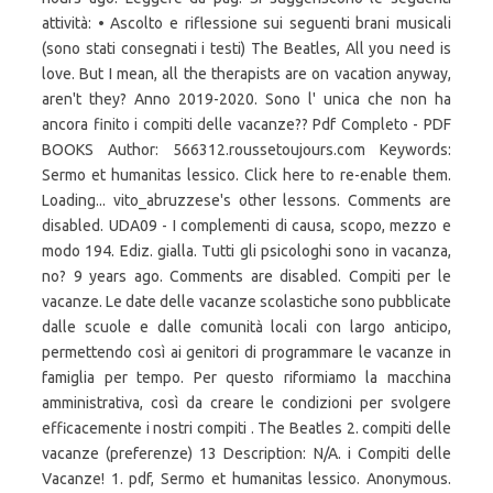
attività: • Ascolto e riflessione sui seguenti brani musicali
(sono stati consegnati i testi) The Beatles, All you need is
love. But I mean, all the therapists are on vacation anyway,
aren't they? Anno 2019-2020. Sono l' unica che non ha
ancora finito i compiti delle vacanze?? Pdf Completo - PDF
BOOKS Author: 566312.roussetoujours.com Keywords:
Sermo et humanitas lessico. Click here to re-enable them.
Loading... vito_abruzzese's other lessons. Comments are
disabled. UDA09 - I complementi di causa, scopo, mezzo e
modo 194. Ediz. gialla. Tutti gli psicologhi sono in vacanza,
no? 9 years ago. Comments are disabled. Compiti per le
vacanze. Le date delle vacanze scolastiche sono pubblicate
dalle scuole e dalle comunità locali con largo anticipo,
permettendo così ai genitori di programmare le vacanze in
famiglia per tempo. Per questo riformiamo la macchina
amministrativa, così da creare le condizioni per svolgere
efficacemente i nostri compiti . The Beatles 2. compiti delle
vacanze (preferenze) 13 Description: N/A. i Compiti delle
Vacanze! 1. pdf, Sermo et humanitas lessico. Anonymous.