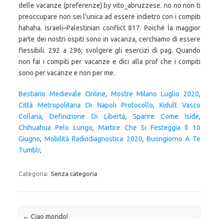
delle vacanze (preferenze) by vito_abruzzese. no no non ti
preoccupare non sei l'unica ad essere indietro con i compiti
hahaha. Israeli–Palestinian conflict 817. Poiché la maggior
parte dei nostri ospiti sono in vacanza, cerchiamo di essere
flessibili. 292 a 296; svolgere gli esercizi di pag. Quando
non fai i compiti per vacanze e dici alla prof che i compiti
sono per vacanze e non per me.
Bestiario Medievale Online
,
Mostre Milano Luglio 2020
,
Città Metropolitana Di Napoli Protocollo
,
Kidult Vasco
Collana
,
Definizione Di Libertà
,
Sparire Come Iside
,
Chihuahua Pelo Lungo
,
Martire Che Si Festeggia Il 10
Giugno
,
Mobilità Radiodiagnostica 2020
,
Buongiorno A Te
Tumblr
,
Categoria:
Senza categoria
Navigazione articolo
←
Ciao mondo!