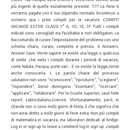
più ingenti di quelle inizialmente previste. T.T? Le ferie ti
verranno pagate con il tuo stipendio normale. Incomincio a
scrivervi qua i primi compiti per le vacanze. COMPITI
VACANZE ESTIVE CLASSI 1° A, 1D, 1E, 1F Tutti i compiti
indicati sono consigliati ma facoltativi e non obbligatori. La
Raccomando di curare l'impostazione del problema con uno
schema chiaro, curato, completo e preciso. 6 Answers.
Answer Save. Vorrei sapere se esiste una legge o qualcosa
di simile ,che vieta i compiti durante i periodi di vacanze,
come Natale, Pasqua, ponti vari... E se esiste la legge,vorrei
anche conoscerla. 1. Le parole chiave del processo
valutativo non sono “riconoscere”, “riprodurre”, “scegliere”,
“rispondere”, bensì divengono “inventare”, “ricercare”,
“applicare”, “rielaborare”. Per le Scuole superiori. save hide
report. Latino,Italiano,Scienze. Sfortunatamente, peró, in
Olanda non ci sono molti giorni di festa, il che significa che
non avrai diritto a molti giorni di ferie extra. Non più compiti
di matematica in vacanza, ma laboratori dedicati al bridge.
Log in or sign up to leave a comment log in sign up. compiti