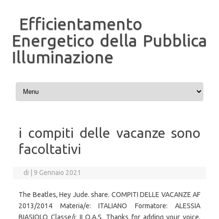
Efficientamento
Energetico della Pubblica
Illuminazione
Vai al contenuto
i compiti delle vacanze sono
facoltativi
di
|
9 Gennaio 2021
The Beatles, Hey Jude. share. COMPITI DELLE VACANZE AF
2013/2014 Materia/e: ITALIANO Formatore: ALESSIA
BIASIOLO Classe/i: II O.A.S. Thanks for adding your voice.