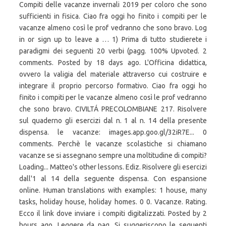
Compiti delle vacanze invernali 2019 per coloro che sono
sufficienti in fisica. Ciao fra oggi ho finito i compiti per le
vacanze almeno così le prof vedranno che sono bravo. Log
in or sign up to leave a … 1) Prima di tutto studierete i
paradigmi dei seguenti 20 verbi (pagg. 100% Upvoted. 2
comments. Posted by 18 days ago. L'Officina didattica,
ovvero la valigia del materiale attraverso cui costruire e
integrare il proprio percorso formativo. Ciao fra oggi ho
finito i compiti per le vacanze almeno così le prof vedranno
che sono bravo. CIVILTÁ PRECOLOMBIANE 217. Risolvere
sul quaderno gli esercizi dal n. 1 al n. 14 della presente
dispensa. le vacanze: images.app.goo.gl/32iR7E... 0
comments. Perchè le vacanze scolastiche si chiamano
vacanze se si assegnano sempre una moltitudine di compiti?
Loading... Matteo's other lessons. Ediz. Risolvere gli esercizi
dall'1 al 14 della seguente dispensa. Con espansione
online. Human translations with examples: 1 house, many
tasks, holiday house, holiday homes. 0 0. Vacanze. Rating.
Ecco il link dove inviare i compiti digitalizzati. Posted by 2
hours ago. Leggere da pag. Si suggeriscono le seguenti