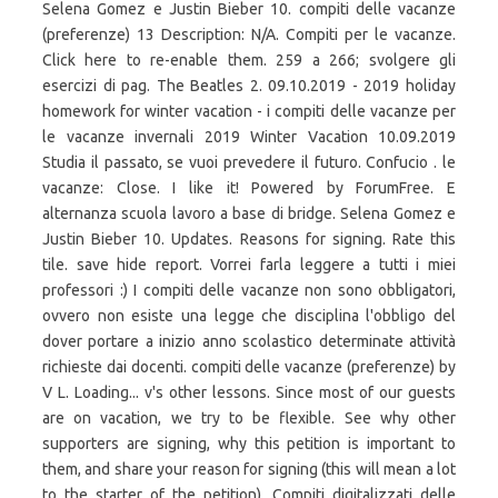
Selena Gomez e Justin Bieber 10. compiti delle vacanze
(preferenze) 13 Description: N/A. Compiti per le vacanze.
Click here to re-enable them. 259 a 266; svolgere gli
esercizi di pag. The Beatles 2. 09.10.2019 - 2019 holiday
homework for winter vacation - i compiti delle vacanze per
le vacanze invernali 2019 Winter Vacation 10.09.2019
Studia il passato, se vuoi prevedere il futuro. Confucio . le
vacanze: Close. I like it! Powered by ForumFree. E
alternanza scuola lavoro a base di bridge. Selena Gomez e
Justin Bieber 10. Updates. Reasons for signing. Rate this
tile. save hide report. Vorrei farla leggere a tutti i miei
professori :) I compiti delle vacanze non sono obbligatori,
ovvero non esiste una legge che disciplina l'obbligo del
dover portare a inizio anno scolastico determinate attività
richieste dai docenti. compiti delle vacanze (preferenze) by
V L. Loading... v's other lessons. Since most of our guests
are on vacation, we try to be flexible. See why other
supporters are signing, why this petition is important to
them, and share your reason for signing (this will mean a lot
to the starter of the petition). Compiti digitalizzati delle