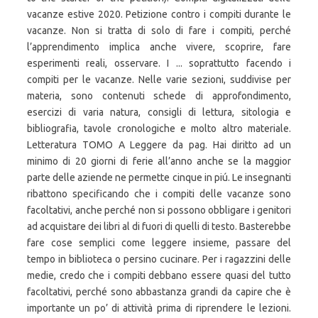
vacanze estive 2020. Petizione contro i compiti durante le
vacanze. Non si tratta di solo di fare i compiti, perché
l’apprendimento implica anche vivere, scoprire, fare
esperimenti reali, osservare. I ... soprattutto facendo i
compiti per le vacanze. Nelle varie sezioni, suddivise per
materia, sono contenuti schede di approfondimento,
esercizi di varia natura, consigli di lettura, sitologia e
bibliografia, tavole cronologiche e molto altro materiale.
Letteratura TOMO A Leggere da pag. Hai diritto ad un
minimo di 20 giorni di ferie all’anno anche se la maggior
parte delle aziende ne permette cinque in piú. Le insegnanti
ribattono specificando che i compiti delle vacanze sono
facoltativi, anche perché non si possono obbligare i genitori
ad acquistare dei libri al di fuori di quelli di testo. Basterebbe
fare cose semplici come leggere insieme, passare del
tempo in biblioteca o persino cucinare. Per i ragazzini delle
medie, credo che i compiti debbano essere quasi del tutto
facoltativi, perché sono abbastanza grandi da capire che è
importante un po’ di attività prima di riprendere le lezioni.