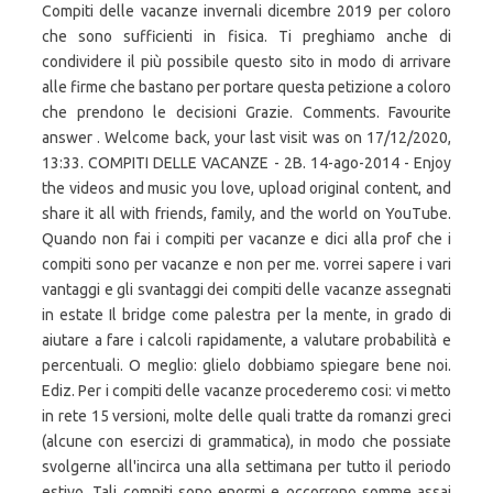
Compiti delle vacanze invernali dicembre 2019 per coloro
che sono sufficienti in fisica. Ti preghiamo anche di
condividere il più possibile questo sito in modo di arrivare
alle firme che bastano per portare questa petizione a coloro
che prendono le decisioni Grazie. Comments. Favourite
answer . Welcome back, your last visit was on 17/12/2020,
13:33. COMPITI DELLE VACANZE - 2B. 14-ago-2014 - Enjoy
the videos and music you love, upload original content, and
share it all with friends, family, and the world on YouTube.
Quando non fai i compiti per vacanze e dici alla prof che i
compiti sono per vacanze e non per me. vorrei sapere i vari
vantaggi e gli svantaggi dei compiti delle vacanze assegnati
in estate Il bridge come palestra per la mente, in grado di
aiutare a fare i calcoli rapidamente, a valutare probabilità e
percentuali. O meglio: glielo dobbiamo spiegare bene noi.
Ediz. Per i compiti delle vacanze procederemo cosi: vi metto
in rete 15 versioni, molte delle quali tratte da romanzi greci
(alcune con esercizi di grammatica), in modo che possiate
svolgerne all'incirca una alla settimana per tutto il periodo
estivo. Tali compiti sono enormi e occorrono somme assai