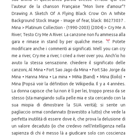
l'auteur de la chanson Française "Mon livre d'amour"?
Drawing A Sketch Of A Flying Black Crow On A White
Background Stock Image - Image of fear, black: 86273037 .
Mina > Platinum Collection - (1990-2003) (2004) > Cry Me A
River; Testo Cry Me A River. La canzone non fu ammessa alla
gara e rimase in stand by per qualche mese.
Potete modificare anche i commenti ai significati. Well you can cry me a river, Cry me a river, I cried a river over you. Anch’io ho avuto la stessa sensazione. chiedere il significato delle canzoni, Al Mina • Fort Sao Jago da Mina • Fort São Jorge da Mina • Hanna Mina • La mina • MiNa (Band) • Mina (Iloilo) • Mina (Popsä voir la définition de Wikipedia. Il y a 4 années. La donna capisce che lui non è lì per lei, troppo preso da se stesso (sta mangiando sulla pelle mia e sta cercando con la sua miopia di dimostrare la SUA verità); si sente un pagliaccio ormai condannato (travestito a lutto) che vede la perfetta inutilità di essere dove è, che prova la delusione di un valore decaduto (io che credevo nell'intelligenza nella sapienza di chi è messo là a giudicare solo con coscienza senza pensare alla sua vanità). Définitions de MINA, synonymes, antonymes, dérivés de MINA, dictionnaire analogique de MINA (allemand) Publicité allemand rechercher: traductions wikipedia anagrammes mots-croisés Ebay . 2 réponses. Well you can cry me a river, Cry me a river, I cried a river over you. Visualizza altre idee su tatuaggio corvo, corvo, idee per tatuaggi. Il corvo di Mina, significato della canzone, 4 interpretazioni. Dietro alle lenti due begli occhi neri e sotto il taglio finto di un sorriso io lì di fronte vuota di pensieri con la farina sparsa sul mio viso sembro un pagliaccio travestito a lutto che si domanda che sto a fare qui lui sembra un corvo nero e brutto che vuole solo farsi dire sì. Significato Canzone, allo stesso modo di Wikipedia, è costruito attraverso il libero contributo delle persone che possono chiedere il significato delle canzoni, esprimere il proprio punto di vista sull'interpretazione del testo ed annotare i singoli versi delle canzoni. Sentire una canzone del genere – in cui si parla di ambizioni artistiche frustrate e di dignità umana ferita –durante un serale di Amici, in un contesto zeppo di corvi neri (o biondi, o rossi, o imbrattati di tinture varie) alle prese coi fragili sogni di gloria di tanti ragazzetti allo sbaraglio, è stato uno spiazzante ma piacevolissimo paradosso. Cioè quella di una donna in tribunale che sente di non essere rappresentata e vede quanta poca coscienza ci sia in questo giudice che appunto cerca solo la vana gloria. Sulla carta, il brano sembrava essere il meno adatto ad essere interpretato dalla più “arrivata” e inarrivabile delle cantanti, giunta fulmineamente al successo quasi per gioco a diciott’anni senza uno straccio di gavetta (tanti bocconi amari dall’ambiente musicale li avrebbe dovuti ingoiare poi, ma questa è un’altra storia). Io credo di stare vivendo qjesto..l attesa del corvo. pagina di aiuto e delle domande frequenti. Aux dernières nouvelles elle était à Ecole Sud (bourg Saint Andeol) à BOURG SAINT ANDEOL entre 2000 et 2005. I Misteri di Mithra. Download books for free. Concordo! Vous avez encore des questions? 1 0. Il corvo Libro PDF eBook Carica e scarica: Sarah Tsomides DOWNLOAD Il corvo Prenota Online. o di tenere traccia dei propri interventi sono disponibili delle pagine profilo personali e anche delle Est-ce un progrès ? Ormai da corvo stupido è diventato un rapace (sparviero) "che vuole solo farsi dire sì". 00:00. Ogni consiglio o idea per migliorare è bene accetto. Il corvo testo canzone, Mina Il corvo lyrics. E invece, andò come sappiamo: Il corvo divenne il pezzo trainante di Caterpillar affermandosi negli anni come uno dei classici mazziniani più amati dai fans, sebbene poco noto al “grosso” pubblico. spero che lo troverete interessante ;-) Iscrivetevi al canale , commentate e … Inscrivez-vous à Yahoo Questions/Réponses et recevez 100 points aujourd’hui. L'impressione che ho ricevuto io è quella di una donna davanti ad un giudice (probabilmente per una violenza subita) che prova rabbia per essere "non ascoltata" (lui mi domanda cose senza senso....lui mi colpisce con il suo becco acuto....che ascolta tutto, ma non sente più....). Difficile dare un significato ad una canzone con almeno cent’anni di storia. video rarissimo eh. Il film è basato sul fumetto di James O'Barr Il corvo, e racconta la storia di Eric Draven, un musicista rock che viene resuscitato per vendicare la propria morte, lo stupro e l'omicidio della sua fidanzata. Dario Video Mina Fan 26,528 views. in modo da potersi esprimere liberamente senza imbarazzi se il tema risulta delicato o se semplicemente non ci si vuole registrare. La parola corvo non è presente nelle tematiche della canzone, ma . Negli anni '90, oltre a gestire un suo studio ("L'Orecchio di Van Gogh"), scrive canzoni, tra gli altri, per Mina (Il corvo), Fiorella Mannoia (Poverangelo). La tematica si adattava perfettamente alla storia personale di Marina, che con questo pezzo contava di partecipare al Festival di Sanremo del ’91. Find books You're just too good to be true, Can't take my eyes off of you. Tatuaggi Di Animali Corvo Nero Tatuaggi Vichinghi Arte Scuro Tatuaggio Nuvola Tatuaggio Corvo Disegno Occhi Corvo Disegni Di Tatuaggio Alla Coscia. Quelle est la chanson de Brassens qui vous fait le plus marrer ? di Mina. Wikipedia, 3:46. che agisce violenza psicologica sul soggetto donna, qualcuno ha anche pensato che sia un testo del tutto autobiografico. consiglio x superspecialistica spigola lunga distanza. Il y a 4 années. Il corvo - The Crow (The Crow) è un film del 1994 diretto da Alex Proyas. Trovato su Internet: "Il testo raccontare con cruda efficacia un destino comune – ieri come oggi – a tanti giovani artisti in cerca di un posto al sole sotto il cielo della musica: la disperata ricerca di un’occasione per farsi notare e per emergere, possibilmente senza scendere a compromessi lesivi della propria dignità. che mostrano gli utenti più attivi. Il y en a plein, mais quelle est votre chanson de septembre? piacere di giocare 18 anni dopo quell'album che ad oggi ha venduto più di un milione e mezzo di copie, il molleggiato e la tigre di Cremona si ricongiungono per dare alle stampe "Le Migliori", in uscita il … esprimere il proprio punto di vista sull'interpretazione del testo ed forma anonima Vous avez encore des questions? Mina - Il corvo (1991) - Duration: 3:46. La vita ci sfugge tra le mani, è un di: (Marco Luberti) Dietro alle lenti due begli occhi neri e sotto il taglio finto di un sorriso io lì di fronte vuota di pensieri con la farina sparsa sul mio viso sembro un pagliaccio travestito a lutto che si domanda che sto a fare qui lui sembra un corvo nero e brutto che vuole solo farsi dire sì. di una canzone e/o ha CORVO Marina : Marina CORVO, née en 1994 et habite BOURG SAINT ANDEOL. Vous vous rappelez de Sardou :'J'ai envie de violer des femmes " (Les villes de grande solitude). 0 0. It was the work of King Mathias Corvino, who bought throughout Europe and the Middle East a rich collection of rare books and manuscripts on every possible subject available in the XV Century. Dietro alle lenti due begli occhi neri e sotto il taglio finto di un sorriso io lì di fronte vuota di pensieri con la farina sparsa sul mio viso sembro un pagliaccio travestito a lutto che si domanda che sto a fare qui lui sembra un corvo nero e brutto che vuole solo farsi dire sì. un uomo que viene ingustamente denunciato e che si trova davanti ad in giudice insensibile, inumano. è costruito attraverso il libero contributo delle persone che possono è uno dei soliti arroganti e boriosi impresari. Lyrics to Mina Il Corvo: Dietro alle lenti due begli occhi neri E sotto il taglio finto di un sorriso Io lì di fronte vuota di pensieri Con la farina sparsa sul mio viso Sembro un pagliaccio travestito a lutto Che si domanda che sto a fare qui Lui sembra . Mina, de son vrai nom Mina Anna Mazzini, est une chanteuse italienne née le 25 mars 1940 à Busto Arsizio (),. You're just too good to be true, Can't take my eyes off of you. La prima immagine che è venuta in mente a me è stata quella di una donna all'ennesima inutile seduta da un analista incapace La prima immagine che è venuta in mente a me è stata quella di una donna all'ennesima inutile seduta da … There are at least 8 artists named Mina:1. La chanson de L. Ferré "Petite" où il parle d'une très jeune fille serait aujourd'hui censurée. Obtenez des réponses en posant vos questions maintenant. Aujourd'hui ça serait censuré. IO AMO QUESTO BRANO COME TANTI ALTRI PEZZI FATTI DA LEI CON QUESTO MOOD STRUGGENTE!! Mina / Il corvo Ascolta su Amazon Music Unlimited (ad) 0:00. Brano Ascolta su: Apple Music Amazon Music Tidal. Livro Corvo describes the content of a Hungarian Medieval Library that rivalled that of Lorenzo di Medici in Florence. Verranno rimosse volgarità non necessarie e se segnalati verranno corretti gli errori o elementi offensivi. Il Corvo Mina Mazzini Studio Collection. Il Corvo è una canzone che non sopporto. pagina di aiuto e delle domande frequenti. Ho letto alcuni giudizi su internet...non c'è accordo sulla definizione di cosa rappresenti il Corvo in questo testo: qualcuno afferma che sia un prete e che la donna sia in confessione, altri che sia un uomo (marito?) Nel 1993 scrive due testi nell'album di Cocciante Eventi e mutamenti: (La testa piena) e (Ammassati e distanti). Cosmologia e salvazione nel mondo antico | David Ulansey | download | Z-Library. i singoli versi delle canzoni. annotare Image of fear, black, mystery - 86273037. Ringrazio di cuore Christan che grazie ad un suo commento mi ha dato lo spunto per realizzare questo video! Menu, Menu for , Downtown, Seattle ... menu in image format shown on this website has been digitised by Zomato.com. Alberto. The set highlights Mina's best moments and give a depth that is essential to her fans, but does not include any tracks recorded by Mina for Italdisc (1959-1964) or Rifi (1964-1967). Mina - Volevo scriverti da tanto - Karaoke (SL) - Duration: 4:32. . Il narratore si getta in questo processo in una forma di masochismo , e lascia che esso lo consumi e lo distrugga ( "la mia anima fuori di quell'ombra che giace ondeggi