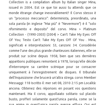
Collection is a compilation album by Italian singer Mina,
issued in 2004.. Est ce que toi aussi tu attends que ce
monde étrange change inexorablement? Il Corvo stesso è
un "processo meccanico": determinista, preordinato, una
sola parola (in inglese "Mai più" è "Nevermore") è il "solo
rifornimento e deposito" del corvo. Mina > Platinum
Collection - (1990-2003) (2004) > Can't Take My Eyes Off
Of You; Testo Can't Take My Eyes Off Of You . Mina,
significati e interpretazioni: 53, canzoni: 34. Considérée
comme l'une des plus grande chanteuses italiennes, elle se
produit sur scène depuis 1958, bien que ses dernières
apparitions publiques remontent à 1978, lorsqu'elle décide
d'interrompre sa carrière scénique pour se consacrer
uniquement à l'enregistrement de disques. Il tribunale
dell'Inquisizione che brucerà un'altra strega. corvo Member
Messaggi: 118 Iscritto il: mer set 08, 2010 2:15 pm Località:
ancona. Obtenez des réponses en posant vos questions
maintenant. Ma il corvo, appollaiato solitario sul placido
busto, profferì solamente quest'unica parola, come se la
sua anima in quest'unica parola avesse effusa. Qui est