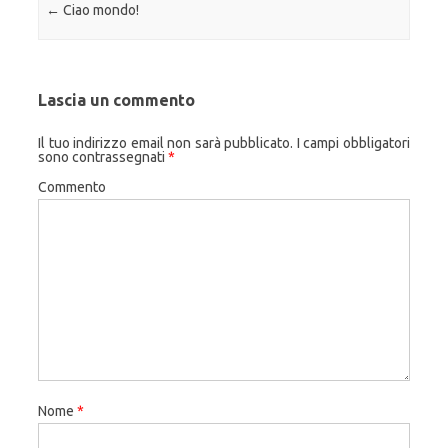
Navigazione articolo
←
Ciao mondo!
Lascia un commento
Il tuo indirizzo email non sarà pubblicato.
I campi obbligatori
sono contrassegnati
*
Commento
Nome
*