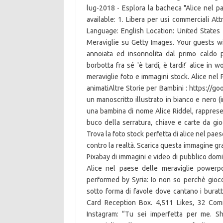
lug-2018 - Esplora la bacheca "Alice nel pa
available: 1. Libera per usi commerciali Att
Language: English Location: United States T
Meraviglie su Getty Images. Your guests will
annoiata ed insonnolita dal primo caldo 
borbotta fra sé 'è tardi, è tardi!' alice i
meraviglie foto e immagini stock. Alice nel 
animatiAltre Storie per Bambini : https:/
un manoscritto illustrato in bianco e nero 
una bambina di nome Alice Riddel, rappresen
buco della serratura, chiave e carte da gioc
Trova la foto stock perfetta di alice nel pae
contro la realtà. Scarica questa immagine gra
Pixabay di immagini e video di pubblico domi
Alice nel paese delle meraviglie powerpo
performed by Syria: Io non so perchè gioc
sotto forma di favole dove cantano i burat
Card Reception Box. 4,511 Likes, 32 Co
Instagram: “Tu sei imperfetta per me. S