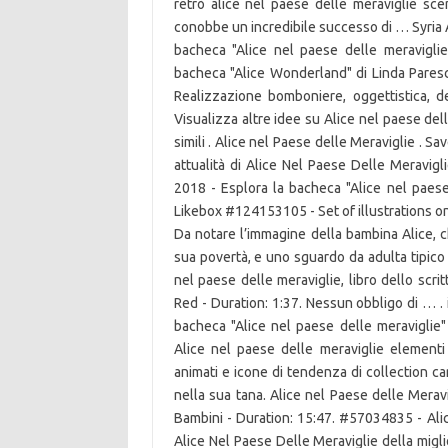
retrò alice nel paese delle meraviglie sce
conobbe un incredibile successo di … Syria A
bacheca "Alice nel paese delle meravigli
bacheca "Alice Wonderland" di Linda Paresc
Realizzazione bomboniere, oggettistica, d
Visualizza altre idee su Alice nel paese dell
simili . Alice nel Paese delle Meraviglie . Sav
attualità di Alice Nel Paese Delle Meravigl
2018 - Esplora la bacheca "Alice nel paese d
Likebox #124153105 - Set of illustrations on 
Da notare l’immagine della bambina Alice, ch
sua povertà, e uno sguardo da adulta tipico
nel paese delle meraviglie, libro dello scr
Red - Duration: 1:37. Nessun obbligo di … . i
bacheca "Alice nel paese delle meraviglie
Alice nel paese delle meraviglie elementi a
animati e icone di tendenza di collection c
nella sua tana. Alice nel Paese delle Meravi
Bambini - Duration: 15:47. #57034835 - Alic
Alice Nel Paese Delle Meraviglie della miglio