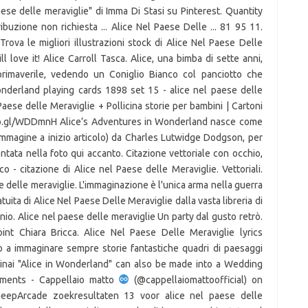
ese delle meraviglie" di Imma Di Stasi su Pinterest. Quantity
ribuzione non richiesta ... Alice Nel Paese Delle ... 81 95 11.
rova le migliori illustrazioni stock di Alice Nel Paese Delle
 love it! Alice Carroll Tasca. Alice, una bimba di sette anni,
primaverile, vedendo un Coniglio Bianco col panciotto che
n wonderland playing cards 1898 set 15 - alice nel paese delle
Paese delle Meraviglie + Pollicina storie per bambini | Cartoni
/goo.gl/WDDmnH Alice’s Adventures in Wonderland nasce come
(immagine a inizio articolo) da Charles Lutwidge Dodgson, per
tata nella foto qui accanto. Citazione vettoriale con occhio,
o - citazione di Alice nel Paese delle Meraviglie. Vettoriali.
se delle meraviglie. L'immaginazione è l'unica arma nella guerra
tuita di Alice Nel Paese Delle Meraviglie dalla vasta libreria di
nio. Alice nel paese delle meraviglie Un party dal gusto retrò.
int Chiara Bricca. Alice Nel Paese Delle Meraviglie lyrics
o a immaginare sempre storie fantastiche quadri di paesaggi
tinai "Alice in Wonderland" can also be made into a Wedding
mments - Cappellaio matto
(@cappellaiomattoofficial) on
heepArcade zoekresultaten 13 voor alice nel paese delle