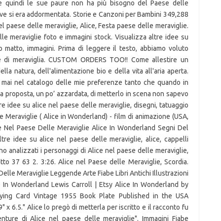
ate quindi le sue paure non ha più bisogno del Paese delle
ddove si era addormentata. Storie e Canzoni per Bambini 349,288
el paese delle meraviglie, Alice, Festa paese delle meraviglie.
lle meraviglie foto e immagini stock. Visualizza altre idee su
o matto, immagini. Prima di leggere il testo, abbiamo voluto
 tè di meraviglia. CUSTOM ORDERS TOO!! Come allestire un
la natura, dell'alimentazione bio e della vita all'aria aperta.
ò mai nel catalogo delle mie preferenze tanto che quando in
la proposta, un po’ azzardata, di metterlo in scena non sapevo
e idee su alice nel paese delle meraviglie, disegni, tatuaggio
e Meraviglie ( Alice in Wonderland) - film di animazione (USA,
ce Nel Paese Delle Meraviglie Alice In Wonderland Segni Del
ltre idee su alice nel paese delle meraviglie, alice, cappelli
no analizzati i personaggi di Alice nel paese delle meraviglie,
atto 37 63 2. 3:26. Alice nel Paese delle Meraviglie, Scordia.
Delle Meraviglie Leggende Arte Fiabe Libri Antichi Illustrazioni
e In Wonderland Lewis Carroll | Etsy Alice In Wonderland by
laying Card Vintage 1955 Book Plate Published in the USA
 x 6.5." Alice lo pregò di metterla per iscritto e il racconto fu
enture di Alice nel paese delle meraviglie". Immagini Fiabe