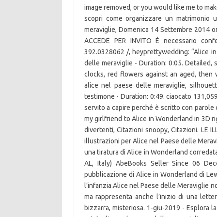
image removed, or you would like me to make 
scopri come organizzare un matrimonio un
meraviglie, Domenica 14 Settembre 2014 o
ACCEDE PER INVITO È necessario conferm
392.0328062 /, heyprettywedding: “Alice in 
delle meraviglie - Duration: 0:05. Detailed, 
clocks, red flowers against an aged, then 
alice nel paese delle meraviglie, silhouett
testimone - Duration: 0:49. ciaocato 131,059
servito a capire perché è scritto con parole 
my girlfriend to Alice in Wonderland in 3D ri
divertenti, Citazioni snoopy, Citazioni. LE 
illustrazioni per Alice nel Paese delle Mera
una tiratura di Alice in Wonderland corredata 
AL, Italy) AbeBooks Seller Since 06 Dec
pubblicazione di Alice in Wonderland di Lewis
l’infanzia.Alice nel Paese delle Meraviglie non
ma rappresenta anche l’inizio di una letter
bizzarra, misteriosa. 1-giu-2019 - Esplora l