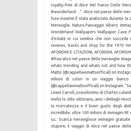
royalty-free di Alice Nel Paese Delle Me
#wonderland…”. Alice nel paese delle meravi
fuse insieme È stata analizzata durante la c
Meraviglie. Natura Paesaggio Albero. Immag
Wonderland Wallpapers Wallpaper Cave Per
d'estate in cui sembra che non succeda ma
reviews, tracks and shop for the 1970 Vin
AFORISMI E CITAZIONI, AFORISMI, AFORISMI
#frasi alice nel paese delle meraviglie Im
whats trending and whats not and how the
Matto (@cappellaiomattoofficial) on Instagr
milioni di colori in un viaggio bia
(@cappellaiomattoofficial) on Instagram: “Sap
Lewis Carroll, pseudonimo di Charles Lutwi
molto lo stile vittoriano, amo i dettagli neoc
la ricercatezza e il buon gusto degli abit
incredibile, oltre 100 milioni di immagini R
su.. Scarica meravigliose immagini gratuit
stupore, il viaggio di Alice nel paese dell