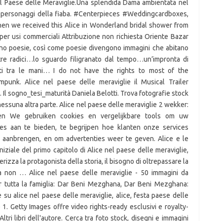
el Paese delle Meraviglie.Una splendida Dama ambientata nel
tri personaggi della fiaba. #Centerpieces #Weddingcardboxes,
en we received this Alice in Wonderland bridal shower from
per usi commerciali Attribuzione non richiesta Oriente Bazar
ono poesie, così come poesie divengono immagini che abitano
tre radici…lo sguardo filigranato dal tempo…un’impronta di
ti tra le mani… I do not have the rights to most of the
unk. Alice nel paese delle meraviglie il Musical Trailer
 Il sogno_tesi_maturità Daniela Belotti. Trova fotografie stock
nessuna altra parte. Alice nel paese delle meraviglie 2 wekker:
en We gebruiken cookies en vergelijkbare tools om uw
ces aan te bieden, te begrijpen hoe klanten onze services
aanbrengen, en om advertenties weer te geven. Alice e le
 iniziale del primo capitolo di Alice nel paese delle meraviglie,
rizza la protagonista della storia, il bisogno di oltrepassare la
sia non … Alice nel paese delle meraviglie - 50 immagini da
per tutta la famiglia: Dar Beni Mezghana, Dar Beni Mezghana:
su alice nel paese delle meraviglie, alice, festa paese delle
 1. Getty Images offre video rights-ready esclusivi e royalty-
Altri libri dell'autore. Cerca tra foto stock, disegni e immagini