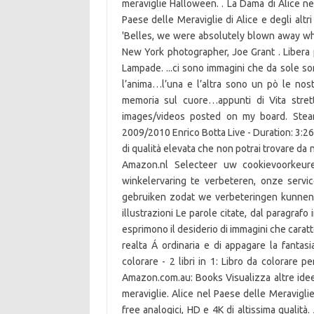
meraviglie Halloween. . La Dama di Alice n
Paese delle Meraviglie di Alice e degli al
'Belles, we were absolutely blown away wh
New York photographer, Joe Grant . Libera 
Lampade. ...ci sono immagini che da sole s
l’anima…l’una e l’altra sono un pò le nos
memoria sul cuore…appunti di Vita stret
images/videos posted on my board. Steamp
2009/2010 Enrico Botta Live - Duration: 3:26.
di qualità elevata che non potrai trovare da 
Amazon.nl Selecteer uw cookievoorkeur
winkelervaring te verbeteren, onze servi
gebruiken zodat we verbeteringen kunnen 
illustrazioni Le parole citate, dal paragrafo
esprimono il desiderio di immagini che caratte
realta Á ordinaria e di appagare la fanta
colorare - 2 libri in 1: Libro da colorare 
Amazon.com.au: Books Visualizza altre idee 
meraviglie. Alice nel Paese delle Meraviglie
free analogici, HD e 4K di altissima qualità. 