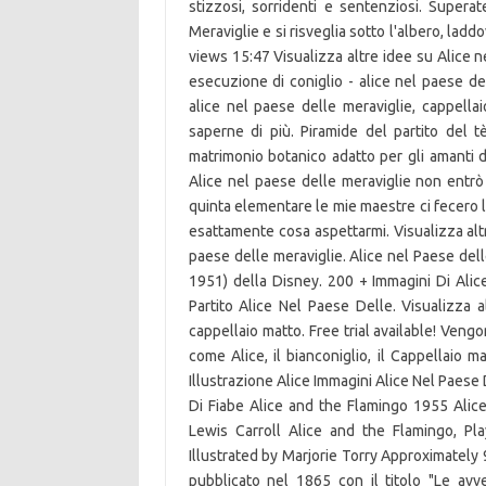
stizzosi, sorridenti e sentenziosi. Super
Meraviglie e si risveglia sotto l'albero, la
views 15:47 Visualizza altre idee su Alice n
esecuzione di coniglio - alice nel paese de
alice nel paese delle meraviglie, cappellai
saperne di più. Piramide del partito del
matrimonio botanico adatto per gli amanti del
Alice nel paese delle meraviglie non entr
quinta elementare le mie maestre ci fecero 
esattamente cosa aspettarmi. Visualizza altr
paese delle meraviglie. Alice nel Paese dell
1951) della Disney. 200 + Immagini Di Ali
Partito Alice Nel Paese Delle. Visualizza a
cappellaio matto. Free trial available! Vengo
come Alice, il bianconiglio, il Cappellaio m
Illustrazione Alice Immagini Alice Nel Paese 
Di Fiabe Alice and the Flamingo 1955 Alic
Lewis Carroll Alice and the Flamingo, P
Illustrated by Marjorie Torry Approximately 9"
pubblicato nel 1865 con il titolo "Le avv