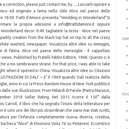
a correction, please just contact me, by…, Lasciarti ispirare e
ico ed originale a tema nello stile Alice nel paese delle
re 18.00 Tratti d’Amore presenta “Wedding in Wonderland”SI
are la propria adesione a info@trattidamore.it oppure
Wonderland decor. 0:49. tagliatele la testa - Alice nel paese
sparkly creation from the black top hat on top to all the crazy
GHI
white washed, newspaper. Visualizza altre idee su immagini,
e di fatina. Alice nel paese delle meraviglie - Il cappellaio
 views. Published by Fratelli Fabbri Editore, 1968. Questo ci è
che a noi sembravano strane. For that price, I was able to take
ght when it opened in China. Visualizza altre idee su Citazioni
ILLUSTRAZIONI DI DALI’ – E’ il 1969 quando Dalì realizza delle
viglie, anno in cui la Press-Random House di New York pubblicò
dalle sue illustrazioni. From Miliardi di Parole (Pietra Marazzi,
IGU
ember 2018 Seller Rating. Nel 2015 ricorre il 150° dalla
 Carroll, il libro che ha segnato l’inizio della letteratura per
 è solo uno dei libri più straordinari che siano mai stati scritti,
atura per l’infanzia completamente nuova, diversa, creativa,
a bacheca "Alice" di Eleonora Viola 76 su Pinterest. Eccentrico