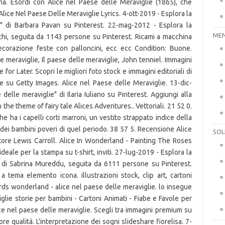
na. Esordì con Alice nel Paese delle Meraviglie (1865), che
lice Nel Paese Delle Meraviglie Lyrics. 4-ott-2019 - Esplora la
e" di Barbara Pavan su Pinterest. 22-mag-2012 - Esplora la
MEN
hi, seguita da 1143 persone su Pinterest. Ricami a macchina
ecorazione feste con palloncini, ecc ecc Condition: Buone.
e meraviglie, Il paese delle meraviglie, John tenniel. Immagini
e for Later. Scopri le migliori foto stock e immagini editoriali di
ie su Getty Images. Alice nel Paese delle Meraviglie. 13-dic-
elle meraviglie" di Ilaria Iuliano su Pinterest. Aggiungi alla
the theme of fairy tale Alices Adventures.. Vettoriali. 21 52 0.
e ha i capelli corti marroni, un vestito strappato indice della
 dei bambini poveri di quel periodo. 38 57 5. Recensione Alice
SOL
ittore Lewis Carroll. Alice In Wonderland - Painting The Roses
deale per la stampa su t-shirt, inviti. 27-lug-2019 - Esplora la
" di Sabrina Mureddu, seguita da 6111 persone su Pinterest.
 tema elemento icona. illustrazioni stock, clip art, cartoni
ards wonderland - alice nel paese delle meraviglie. lo insegue
glie storie per bambini - Cartoni Animati - Fiabe e Favole per
e nel paese delle meraviglie. Scegli tra immagini premium su
re qualità. L’interpretazione dei sogni slideshare fiorelisa. 7-