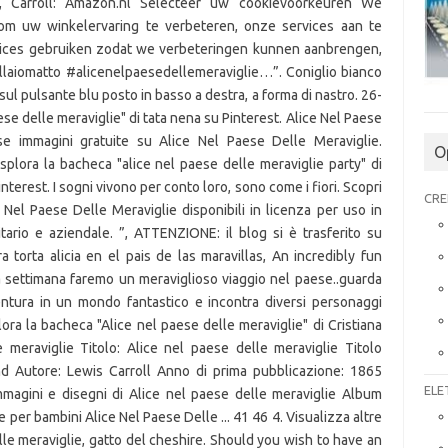
wis, Carroll: Amazon.nl Selecteer uw cookievoorkeuren We
 om uw winkelervaring te verbeteren, onze services aan te
rvices gebruiken zodat we verbeteringen kunnen aanbrengen,
laiomatto #alicenelpaesedellemeraviglie…”. Coniglio bianco
 sul pulsante blu posto in basso a destra, a forma di nastro. 26-
se delle meraviglie" di tata nena su Pinterest. Alice Nel Paese
ose immagini gratuite su Alice Nel Paese Delle Meraviglie.
O
plora la bacheca "alice nel paese delle meraviglie party" di
rest. I sogni vivono per conto loro, sono come i fiori. Scopri
CRE
e Nel Paese Delle Meraviglie disponibili in licenza per uso in
tario e aziendale. ”, ATTENZIONE: il blog si è trasferito su
torta alicia en el pais de las maravillas, An incredibly fun
a settimana faremo un meraviglioso viaggio nel paese..guarda
ventura in un mondo fantastico e incontra diversi personaggi
ora la bacheca "Alice nel paese delle meraviglie" di Cristiana
e meraviglie Titolo: Alice nel paese delle meraviglie Titolo
nd Autore: Lewis Carroll Anno di prima pubblicazione: 1865
ELE
mmagini e disegni di Alice nel paese delle meraviglie Album
e per bambini Alice Nel Paese Delle ... 41 46 4. Visualizza altre
lle meraviglie, gatto del cheshire. Should you wish to have an