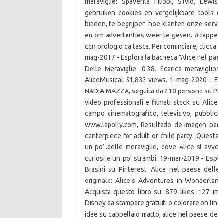
meraviglie: Spaventa Filippi, Silvio, Le
gebruiken cookies en vergelijkbare tools
bieden, te begrijpen hoe klanten onze se
en om advertenties weer te geven. #cappel
con orologio da tasca. Per cominciare, clicca
mag-2017 - Esplora la bacheca "Alice nel pae
Delle Meraviglie. 0:38. Scarica meravigli
AliceMusical 51,833 views. 1-mag-2020 - Es
NADIA MAZZA, seguita da 218 persone su Pinte
video professionali e filmati stock su Alic
campo cinematografico, televisivo, pubblici
www.lapolly.com, Resultado de imagen para 
centerpiece for adult or child party. Quest
un po’..delle meraviglie, dove Alice si av
curiosi e un po’ strambi. 19-mar-2019 - Espl
Brasini su Pinterest. Alice nel paese dell
originale: Alice's Adventures in Wonderla
Acquista questo libro su. 879 likes. 127 i
Disney da stampare gratuiti o colorare on lin
idee su cappellaio matto, alice nel paese de