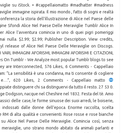
raviglie su iStock. • #cappellaiomatto #madhatter #madness
glie immagine ispirata. Il mio mondo , fatto di sogni e realtà
onferenza la storia dell’illustrazione di Alice nel Paese delle
ine Sfondi Alice Nel Paese Delle Meraviglie Tumblr Alice In
 Alice l'avventura comincia in uno di quei pigri pomeriggi
i nulla. $2.99; $2.99; Publisher Description. View credits,
yl release of Alice Nel Paese Delle Meraviglie on Discogs.
 VARI, IMMAGINI AFORISMI, IMMAGINI AFORISMI E CITAZIONI,
ages On Tumblr - We Analyze most popular Tumblr blogs to see
y are Interconnected, 576 Likes, 6 Comments - Cappellaio
am: “La sensibilità è una condanna, ma ti consente di cogliere
nco e…”, 620 Likes, 2 Comments - Cappellaio matto
piate distinguere chi sa distinguervi da tutto il resto. 27 53 0.
dge Dodgson, nacque nel Cheshire nel 1832. Festa del tè. Amo
lassici delle case, le forme sinuose dei suoi arredi, le boiserie,
i indossati dalle donne dell’epoca. Enorme raccolta, scelta
F e RM di alta qualità e convenienti. Rose rosse e rose bianche
e su Alice Nel Paese Delle Meraviglie. Comincia così, senza
e meraviglie, uno strano mondo abitato da animali parlanti e