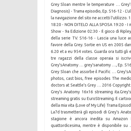
Grey Sloan mentre le temperature … Grey'
Diagnosis) - Trama episodio, Ep. S16-12 - L'
la navigazione del sito ne accetti l'utilizzo
18:20 - NON DITELO ALLA SPOSA 19:20 - I m
Show - 9a Edizione 02:30 - Il gioco di Ripley
della serie TV. S16-16 - Lascia una luce a
favore della Grey. Sortie en US en 2005 dan
6.20 et a eu 954 votes. Guarda ora tutti gli
tre ragazzi della classe operaia si iscr
Grey'sAnatomy … grey'sanatomy …, Ep. S16-18
Grey Sloan che assorbe il Pacific … Grey's
photos, cast bios, free episodes The medic
doctors at Seattle's Grey … 2016 Copyright
Grey's Anatomy 16x16 streaming ita.Grey'
streaming gratis su EuroStreaming. Il carto
della mia vita (Love of My Life) Trama Episo
La7d trasmetterà gli episodi di Grey’s Anat
stagione è ancora inedita su Amazon Pr
quattordicesima, mentre è disponibile su …