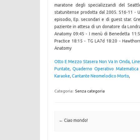
maratone degli specializzandi del Seatt
statunitense prodotta dal 2005. S16-11 - 
episodio, Ep. secondari e di guest star. G
paziente in attesa di un donatore da Londra
Anatomy 09:45 - I menù di Benedetta 11:50
Practice 18:15 - TG LA7d 18:20 - Hawthorne
Anatomy
Otto E Mezzo Stasera Non Va In Onda
,
Line
Puntate
,
Quaderno Operativo Matematica 
Karaoke
,
Cantante Neomelodico Morto
,
Categoria:
Senza categoria
Navigazione articolo
←
Ciao mondo!