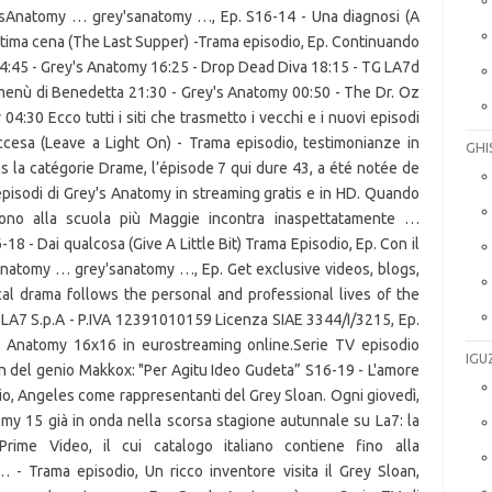
sAnatomy … grey'sanatomy …, Ep. S16-14 - Una diagnosi (A
ultima cena (The Last Supper) -Trama episodio, Ep. Continuando
. 14:45 - Grey's Anatomy 16:25 - Drop Dead Diva 18:15 - TG LA7d
enù di Benedetta 21:30 - Grey's Anatomy 00:50 - The Dr. Oz
 04:30 Ecco tutti i siti che trasmetto i vecchi e i nuovi episodi
ccesa (Leave a Light On) - Trama episodio, testimonianze in
GHI
s la catégorie Drame, l’épisode 7 qui dure 43, a été notée de
 episodi di Grey's Anatomy in streaming gratis e in HD. Quando
ivono alla scuola più Maggie incontra inaspettatamente …
 - Dai qualcosa (Give A Little Bit) Trama Episodio, Ep. Con il
Anatomy … grey'sanatomy …, Ep. Get exclusive videos, blogs,
al drama follows the personal and professional lives of the
 LA7 S.p.A - P.IVA 12391010159 Licenza SIAE 3344/I/3215, Ep.
s Anatomy 16x16 in eurostreaming online.Serie TV episodio
IGU
on del genio Makkox: "Per Agitu Ideo Gudeta” S16-19 - L'amore
dio, Angeles come rappresentanti del Grey Sloan. Ogni giovedì,
omy 15 già in onda nella scorsa stagione autunnale su La7: la
ime Video, il cui catalogo italiano contiene fino alla
 - Trama episodio, Un ricco inventore visita il Grey Sloan,