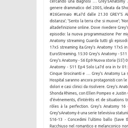
cercando una diagnosi … Grey'sAnatomy 
genere drammatico del 2005, ideata da Sh
#26Gennaio #La7d dalle 21.30 GREY'S AN
distanza'; 'Sento la terra che si muove'; 'N
altadefinizione online. Dove rivedere Grey
episodio: la nuova programmazione Per migli
Anatomy streaming Guarda tutti gli episodi
17x5 streaming ita.Grey's Anatomy 17x5 in
EuroStreaming. 15:30 Grey's Anatomy - S11
Grey's Anatomy - S6 Ep9 Nuova storia (55') 
Anatomy - S11 Ep4 Solo La7d ora in tv 01
Cinque tirocinanti e … Grey's Anatomy La 
Hospital saranno ancora protagonisti con le 
dolori e casi clinici da risolvere. Grey’s A
Shonda Rhimes, con Ellen Pompeo e Justin 
d’événements, d’intérêts et de situations t
rôles à la perfection. Grey's Anatomy 16 
Grey'sAnatomy è una serie televisiva statun
S16-13 - Concedimi l'ultimo ballo (Save 
Racchiuso nel romantico e melanconico no