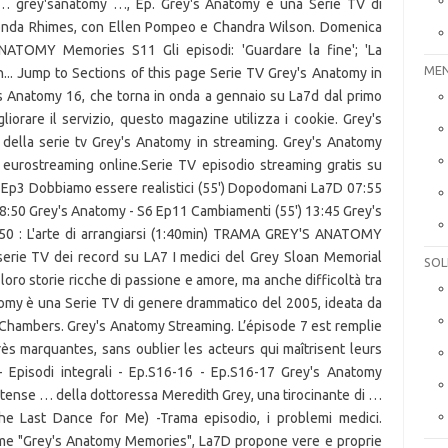
… grey'sanatomy …, Ep. Grey's Anatomy è una Serie TV di
onda Rhimes, con Ellen Pompeo e Chandra Wilson. Domenica
ATOMY Memories S11 Gli episodi: 'Guardare la fine'; 'La
MEN
on... Jump to Sections of this page Serie TV Grey's Anatomy in
's Anatomy 16, che torna in onda a gennaio su La7d dal primo
orare il servizio, questo magazine utilizza i cookie. Grey's
 della serie tv Grey's Anatomy in streaming. Grey's Anatomy
 eurostreaming online.Serie TV episodio streaming gratis su
 Ep3 Dobbiamo essere realistici (55') Dopodomani La7D 07:55
08:50 Grey's Anatomy - S6 Ep11 Cambiamenti (55') 13:45 Grey's
:50 : L'arte di arrangiarsi (1:40min) TRAMA GREY'S ANATOMY
serie TV dei record su LA7 I medici del Grey Sloan Memorial
SOL
loro storie ricche di passione e amore, ma anche difficoltà tra
natomy è una Serie TV di genere drammatico del 2005, ideata da
Chambers. Grey's Anatomy Streaming. L’épisode 7 est remplie
rès marquantes, sans oublier les acteurs qui maîtrisent leurs
- Episodi integrali - Ep.S16-16 - Ep.S16-17 Grey's Anatomy
itense … della dottoressa Meredith Grey, una tirocinante di …
the Last Dance for Me) -Trama episodio, i problemi medici.
me "Grey's Anatomy Memories", La7D propone vere e proprie