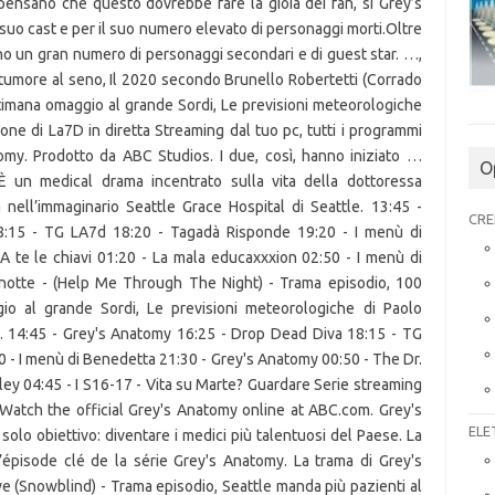
pensano che questo dovrebbe fare la gioia dei fan, si Grey’s
suo cast e per il suo numero elevato di personaggi morti.Oltre
 sono un gran numero di personaggi secondari e di guest star. …,
l tumore al seno, Il 2020 secondo Brunello Robertetti (Corrado
timana omaggio al grande Sordi, Le previsioni meteorologiche
ne di La7D in diretta Streaming dal tuo pc, tutti i programmi
tomy. Prodotto da ABC Studios. I due, così, hanno iniziato …
O
un medical drama incentrato sulla vita della dottoressa
 nell’immaginario Seattle Grace Hospital di Seattle. 13:45 -
CRE
18:15 - TG LA7d 18:20 - Tagadà Risponde 19:20 - I menù di
 te le chiavi 01:20 - La mala educaxxxion 02:50 - I menù di
 notte - (Help Me Through The Night) - Trama episodio, 100
o al grande Sordi, Le previsioni meteorologiche di Paolo
… 14:45 - Grey's Anatomy 16:25 - Drop Dead Diva 18:15 - TG
 I menù di Benedetta 21:30 - Grey's Anatomy 00:50 - The Dr.
pley 04:45 - I S16-17 - Vita su Marte? Guardare Serie streaming
 Watch the official Grey's Anatomy online at ABC.com. Grey's
ELE
solo obiettivo: diventare i medici più talentuosi del Paese. La
épisode clé de la série Grey's Anatomy. La trama di Grey's
e (Snowblind) - Trama episodio, Seattle manda più pazienti al