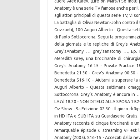
cuore Alex Karev. (Life on Mars?) Se molti 
Anatomy è una serie TV famosa anche per il 
agli attori principali di questa serie TV, vi
La battaglia di Olivia Newton-John contro i
Guzzanti), 100 Auguri Alberto - Questa set
di Paolo Sottocorona. Segui la programmazio
della giornata e le repliche di Grey's Ana
Grey'sAnatomy … grey'sanatomy …, Ep. È 
Meredith Grey, una tirocinante di chirurgia
Grey's Anatomy 16:25 - Private Practice 
Benedetta 21:30 - Grey's Anatomy 00:50 - A
Benedetta S16-10 - Aiutami a superare la
Auguri Alberto - Questa settimana omaggi
Sottocorona. Grey’s Anatomy è ancora in 
LA7d 18:20 - NON DITELO ALLA SPOSA 19:20 -
Oz Show - 9a Edizione 02:30 - Il gioco di Ri
in HD ITA e SUB ITA su Guardaserie Gratis.
Anatomy racconta di cinque tirocinanti e un 
remarquable épisode 6 streaming VF est l’
Anatomy (2005). S16-15 - Accecati dalla nev