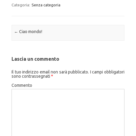
Categoria:
Senza categoria
Navigazione articolo
←
Ciao mondo!
Lascia un commento
Il tuo indirizzo email non sarà pubblicato.
I campi obbligatori
sono contrassegnati
*
Commento