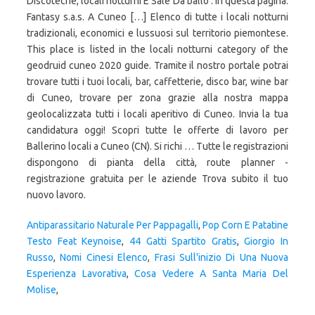
Discoteche, locali notturni E Sale Da ballo . In questa pagina:
Fantasy s.a.s. A Cuneo […] Elenco di tutte i locali notturni
tradizionali, economici e lussuosi sul territorio piemontese.
This place is listed in the locali notturni category of the
geodruid cuneo 2020 guide. Tramite il nostro portale potrai
trovare tutti i tuoi locali, bar, caffetterie, disco bar, wine bar
di Cuneo, trovare per zona grazie alla nostra mappa
geolocalizzata tutti i locali aperitivo di Cuneo. Invia la tua
candidatura oggi! Scopri tutte le offerte di lavoro per
Ballerino locali a Cuneo (CN). Si richi … Tutte le registrazioni
dispongono di pianta della città, route planner -
registrazione gratuita per le aziende Trova subito il tuo
nuovo lavoro.
Antiparassitario Naturale Per Pappagalli
,
Pop Corn E Patatine
Testo Feat Keynoise
,
44 Gatti Spartito Gratis
,
Giorgio In
Russo
,
Nomi Cinesi Elenco
,
Frasi Sull'inizio Di Una Nuova
Esperienza Lavorativa
,
Cosa Vedere A Santa Maria Del
Molise
,