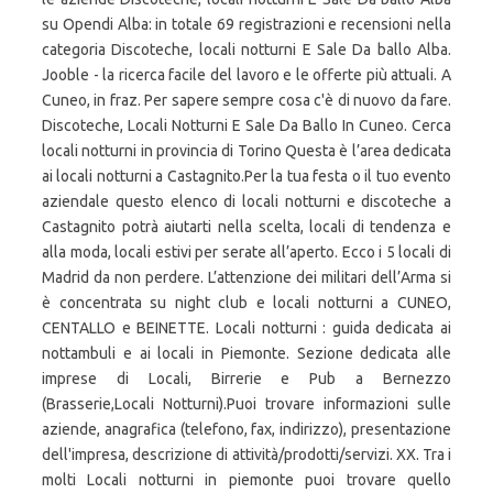
su Opendi Alba: in totale 69 registrazioni e recensioni nella
categoria Discoteche, locali notturni E Sale Da ballo Alba.
Jooble - la ricerca facile del lavoro e le offerte più attuali. A
Cuneo, in fraz. Per sapere sempre cosa c'è di nuovo da fare.
Discoteche, Locali Notturni E Sale Da Ballo In Cuneo. Cerca
locali notturni in provincia di Torino Questa è l’area dedicata
ai locali notturni a Castagnito.Per la tua festa o il tuo evento
aziendale questo elenco di locali notturni e discoteche a
Castagnito potrà aiutarti nella scelta, locali di tendenza e
alla moda, locali estivi per serate all’aperto. Ecco i 5 locali di
Madrid da non perdere. L’attenzione dei militari dell’Arma si
è concentrata su night club e locali notturni a CUNEO,
CENTALLO e BEINETTE. Locali notturni : guida dedicata ai
nottambuli e ai locali in Piemonte. Sezione dedicata alle
imprese di Locali, Birrerie e Pub a Bernezzo
(Brasserie,Locali Notturni).Puoi trovare informazioni sulle
aziende, anagrafica (telefono, fax, indirizzo), presentazione
dell'impresa, descrizione di attività/prodotti/servizi. XX. Tra i
molti Locali notturni in piemonte puoi trovare quello