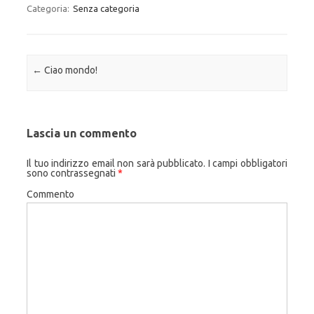
Categoria:
Senza categoria
Navigazione articolo
←
Ciao mondo!
Lascia un commento
Il tuo indirizzo email non sarà pubblicato.
I campi obbligatori
sono contrassegnati
*
Commento