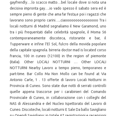
gayfrendly….lo scacco matto…bel locale dove si nota una
decisiva impronta gay….io vado spesso il sabato sera ed è
sempre pieno di gente che ama far festa,e poi i ragazzi che
lavorano sono proprio carini…..ciaoooooooooooooooo Tra i
locali notturni di Madrid segnaliamo il New Garamond, uno
tra i più frequentati dalle celebrità spagnole, il Moma 56
contemporaneamente discoteca, ristorante e bar, il
Tupperware e infine l'El Sol, fulcro della movida popolare
della capitale spagnola. birreria doctor mad is located corso
francia, 100 in cuneo (12100) in the region of piemonte
(italia). Other LOCALI NOTTURNI … Other LOCALI
NOTTURNI Nearby Lavoro a tempo pieno, temporaneo e
part-time. Bar Collo Ma Non Mollo can be found at Via
Antonio Carle, 1 . 13 offerte di lavoro Locali Notturni in
Provincia di Cuneo. Sono state due notti di serrati controlli
quelle appena trascorse per i carabinieri del Comando
Provinciale di Cuneo, in collaborazione con i colleghi del
NAS di Alessandria e del Nucleo Ispettorato del Lavoro di
Cuneo. Discoteche, locali notturni E Sale Da ballo Savigliano
su Opendi Savigliano: in totale 67 registrazioni e recensioni