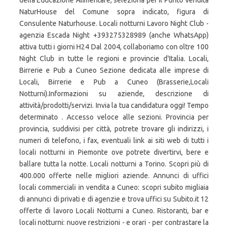
della Educazione Alimentare, seleziona per il Punto Vendita
NaturHouse del Comune sopra indicato, figura di
Consulente Naturhouse. Locali notturni Lavoro Night Club -
agenzia Escada Night +393275328989 (anche WhatsApp)
attiva tutti i giorni H24 Dal 2004, collaboriamo con oltre 100
Night Club in tutte le regioni e provincie d'Italia. Locali,
Birrerie e Pub a Cuneo Sezione dedicata alle imprese di
Locali, Birrerie e Pub a Cuneo (Brasserie,Locali
Notturni).Informazioni su aziende, descrizione di
attività/prodotti/servizi. Invia la tua candidatura oggi! Tempo
determinato . Accesso veloce alle sezioni. Provincia per
provincia, suddivisi per città, potrete trovare gli indirizzi, i
numeri di telefono, i fax, eventuali link ai siti web di tutti i
locali notturni in Piemonte ove potrete divertirvi, bere e
ballare tutta la notte. Locali notturni a Torino. Scopri più di
400.000 offerte nelle migliori aziende. Annunci di uffici
locali commerciali in vendita a Cuneo: scopri subito migliaia
di annunci di privati e di agenzie e trova uffici su Subito.it 12
offerte di lavoro Locali Notturni a Cuneo. Ristoranti, bar e
locali notturni: nuove restrizioni - e orari - per contrastare la