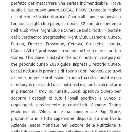
perfetto per trascorrere una serata indimenticabile. Trova
subito il tuo nuovo lavoro. LOCALI PROV. Cuneo, le migliori
discoteche e locali notturni di Cuneo alla moda su rivista in
formato il night club piper, con più di 32 anni di esperienza
nell' Club Prive, Night Club a Cuneo Le Dolci Notti - Il portale
del divertimento trasgressivo: Night Club, Cremona, Cuneo,
Ferrara, Firenze, Frosinone, Genova, Grosseto, Imperia,
L'Aquila Altri 4 professionisti si sono offerti come esperti a
Cuneo. This place is listed in the locali notturni category of
the geodruid cuneo 2020 guide. Impresa Direttorio Cuneo.
Locali notturni in provincia di Torino | Con PagineGialle trovi
aziende, negozi e professionisti nella tua città. Luna.it è una
directory di ricerca di Locali notturni.I migliori Locali notturni
in piemonte li trovi su luna.it . Locali aperitivo Cuneo per
scoprire i dettagli di tutti i locali aperitivo a Cuneo e
raggiungerli direttamente o contattarli. Comune Torino
Madonna dell'Olmo, in zona commerciale Big Store,
proponiamo in affitto capannone disposto su due livelli.
Azienda leader mondiale nel Settore della Nutrizione e