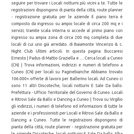
seguire per trovare i Locali notturni più vicini a te. Tutte le
registrazioni dispongono di pianta della città, route planner
- registrazione gratuita per le aziende Il piano terra è
composto da ingresso su ampio locale di circa 200 mq e i
servizi; tramite scala interna si accede al primo piano con
ingresso su ampia zona di circa 200 mq completa di due
locali di cui uno già arredato. di Baiamonte Vincenzo & c.
Night Club Ultimi articoli. In questa pagina: Buccaresi
Ernesto | Padus di Mattio Graziella e … Cerca locali a Cuneo
(CN) | Trova informazioni, indirizzi e numeri di telefono a
Cuneo (CN) per locali su Paginebianche Abbiamo trovato
106.000+ offerte di lavoro per Ballerino locali. Ad Cuneo ci
sono 11 altri Discoteche, locali notturni E Sale Da ballo.
Prefettura - Ufficio Territoriale del Governo di Cuneo. Locali
e Ritrovi Sale da Ballo e Dancing a Cuneo | Trova su Virgilio
gli indirizzi, i numeri di telefono ed informazioni di tutte le
aziende e i professionisti per Locali e Ritrovi Sale da Ballo e
Dancing a Cuneo. Tutte le registrazioni dispongono di
pianta della città, route planner - registrazione gratuita per
le aziende Discoteche, locali notturni E Sale Da ballo Alba