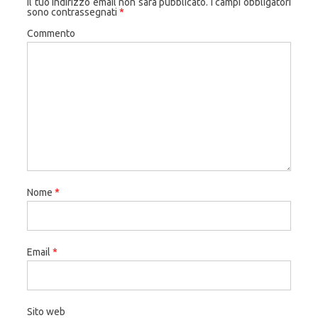
Il tuo indirizzo email non sarà pubblicato.
I campi obbligatori
sono contrassegnati
*
Commento
Nome
*
Email
*
Sito web