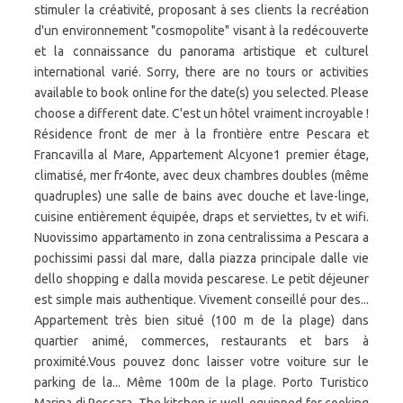
stimuler la créativité, proposant à ses clients la recréation
d'un environnement "cosmopolite" visant à la redécouverte
et la connaissance du panorama artistique et culturel
international varié. Sorry, there are no tours or activities
available to book online for the date(s) you selected. Please
choose a different date. C'est un hôtel vraiment incroyable !
Résidence front de mer à la frontière entre Pescara et
Francavilla al Mare, Appartement Alcyone1 premier étage,
climatisé, mer fr4onte, avec deux chambres doubles (même
quadruples) une salle de bains avec douche et lave-linge,
cuisine entièrement équipée, draps et serviettes, tv et wifi.
Nuovissimo appartamento in zona centralissima a Pescara a
pochissimi passi dal mare, dalla piazza principale dalle vie
dello shopping e dalla movida pescarese. Le petit déjeuner
est simple mais authentique. Vivement conseillé pour des...
Appartement très bien situé (100 m de la plage) dans
quartier animé, commerces, restaurants et bars à
proximité.Vous pouvez donc laisser votre voiture sur le
parking de la... Même 100m de la plage. Porto Turistico