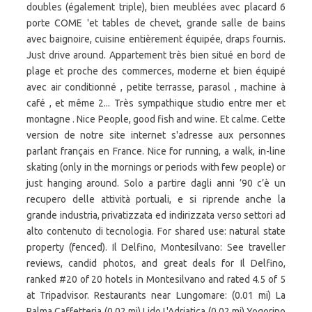
doubles (également triple), bien meublées avec placard 6
porte COME 'et tables de chevet, grande salle de bains
avec baignoire, cuisine entièrement équipée, draps fournis.
Just drive around. Appartement très bien situé en bord de
plage et proche des commerces, moderne et bien équipé
avec air conditionné , petite terrasse, parasol , machine à
café , et même 2... Très sympathique studio entre mer et
montagne . Nice People, good fish and wine. Et calme. Cette
version de notre site internet s'adresse aux personnes
parlant français en France. Nice for running, a walk, in-line
skating (only in the mornings or periods with few people) or
just hanging around. Solo a partire dagli anni ’90 c’è un
recupero delle attività portuali, e si riprende anche la
grande industria, privatizzata ed indirizzata verso settori ad
alto contenuto di tecnologia. For shared use: natural state
property (fenced). Il Delfino, Montesilvano: See traveller
reviews, candid photos, and great deals for Il Delfino,
ranked #20 of 20 hotels in Montesilvano and rated 4.5 of 5
at Tripadvisor. Restaurants near Lungomare: (0.01 mi) La
Palma Caffetteria (0.02 mi) Lido L'Adriatica (0.02 mi) Yogorino