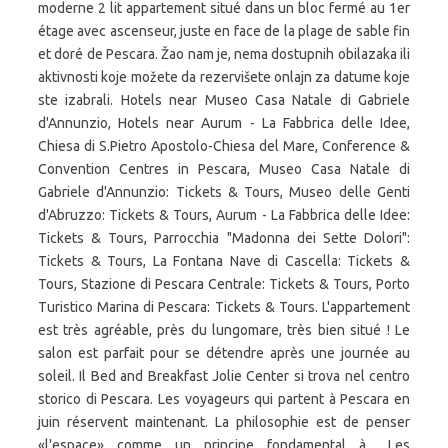
moderne 2 lit appartement situé dans un bloc fermé au 1er
étage avec ascenseur, juste en face de la plage de sable fin
et doré de Pescara. Žao nam je, nema dostupnih obilazaka ili
aktivnosti koje možete da rezervišete onlajn za datume koje
ste izabrali. Hotels near Museo Casa Natale di Gabriele
d'Annunzio, Hotels near Aurum - La Fabbrica delle Idee,
Chiesa di S.Pietro Apostolo-Chiesa del Mare, Conference &
Convention Centres in Pescara, Museo Casa Natale di
Gabriele d'Annunzio: Tickets & Tours‎, Museo delle Genti
d'Abruzzo: Tickets & Tours‎, Aurum - La Fabbrica delle Idee:
Tickets & Tours‎, Parrocchia "Madonna dei Sette Dolori":
Tickets & Tours‎, La Fontana Nave di Cascella: Tickets &
Tours‎, Stazione di Pescara Centrale: Tickets & Tours‎, Porto
Turistico Marina di Pescara: Tickets & Tours‎. L'appartement
est très agréable, près du lungomare, très bien situé ! Le
salon est parfait pour se détendre après une journée au
soleil. Il Bed and Breakfast Jolie Center si trova nel centro
storico di Pescara. Les voyageurs qui partent à Pescara en
juin réservent maintenant. La philosophie est de penser
«l'espace» comme un principe fondamental à... Les