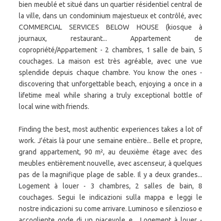
bien meublé et situé dans un quartier résidentiel central de
la ville, dans un condominium majestueux et contrôlé, avec
COMMERCIAL SERVICES BELOW HOUSE (kiosque à
journaux, restaurant... Appartement de
copropriété/Appartement - 2 chambres, 1 salle de bain, 5
couchages. La maison est très agréable, avec une vue
splendide depuis chaque chambre. You know the ones -
discovering that unforgettable beach, enjoying a once in a
lifetime meal while sharing a truly exceptional bottle of
local wine with friends.
Finding the best, most authentic experiences takes a lot of
work. J'étais là pour une semaine entière... Belle et propre,
grand appartement, 90 m², au deuxième étage avec des
meubles entièrement nouvelle, avec ascenseur, à quelques
pas de la magnifique plage de sable. Il y a deux grandes...
Logement à louer - 3 chambres, 2 salles de bain, 8
couchages. Segui le indicazioni sulla mappa e leggi le
nostre indicazioni su come arrivare. Luminoso e silenzioso e
accogliente gode di un piacevole e... Logement à louer -