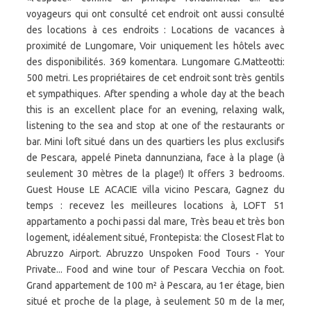
voyageurs qui ont consulté cet endroit ont aussi consulté
des locations à ces endroits : Locations de vacances à
proximité de Lungomare, Voir uniquement les hôtels avec
des disponibilités. 369 komentara. Lungomare G.Matteotti:
500 metri. Les propriétaires de cet endroit sont très gentils
et sympathiques. After spending a whole day at the beach
this is an excellent place for an evening, relaxing walk,
listening to the sea and stop at one of the restaurants or
bar. Mini loft situé dans un des quartiers les plus exclusifs
de Pescara, appelé Pineta dannunziana, face à la plage (à
seulement 30 mètres de la plage!) It offers 3 bedrooms.
Guest House LE ACACIE villa vicino Pescara, Gagnez du
temps : recevez les meilleures locations à, LOFT 51
appartamento a pochi passi dal mare, Très beau et très bon
logement, idéalement situé, Frontepista: the Closest Flat to
Abruzzo Airport. Abruzzo Unspoken Food Tours - Your
Private... Food and wine tour of Pescara Vecchia on foot.
Grand appartement de 100 m² à Pescara, au 1er étage, bien
situé et proche de la plage, à seulement 50 m de la mer,