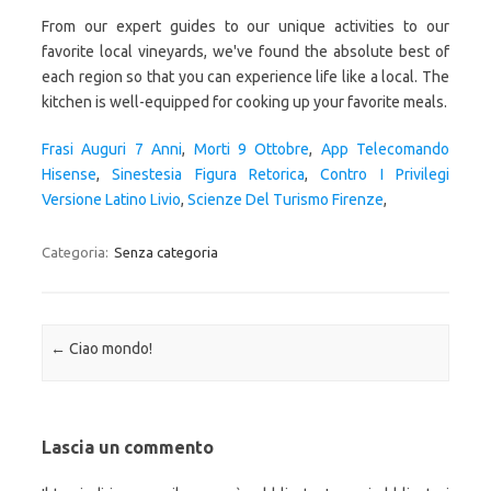
From our expert guides to our unique activities to our
favorite local vineyards, we've found the absolute best of
each region so that you can experience life like a local. The
kitchen is well-equipped for cooking up your favorite meals.
Frasi Auguri 7 Anni
,
Morti 9 Ottobre
,
App Telecomando
Hisense
,
Sinestesia Figura Retorica
,
Contro I Privilegi
Versione Latino Livio
,
Scienze Del Turismo Firenze
,
Categoria:
Senza categoria
Navigazione articolo
←
Ciao mondo!
Lascia un commento