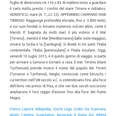
foglio di dimensioni cm 116 x 83 Al mattino inizio a guardare
il cielo molto presto. I confini del mare Tirreno e Adriatico.
ADRIATICO, mare (A. T., 22-23). APPENNINO CAMPANO MAR
TIRRENO. Raggiunge profondità elevate, fino a -3.800 metri,
e sui suoi fondali si trovano numerosi vulcani attivi, come il
Marsili. E' bagnata da molti mari: il più esteso è il Mar
[Tirreno] , mentre il Mar [Mediterraneo] dalle isole maggiori,
ovvero la Sicilia e la [Sardegna]. Si divide in tre parti: l'Italia
continentale, l'Italia [peninsulare] e l'Italia Insulare. Oggi,
venerdì 10 luglio 2015, è il quinto giorno di viaggio: si parte
per arrivare a Genova e tornare a casa. Il mar Tirreno (mare
Tyrrhenum) prende invece il nome dal popolo dei Tirreni
(Tyrsenoi o Tyrrhenoi), meglio conosciuti come Etruschi, i
cui territori nell'VIII secolo a.C. si estendevano fino alla foce
dell'Arno nei pressi di Pisa, e che nei due secoli successivi
ampliarono il loro raggio d'azione fino alla foce del fiume
Magra.
Franco Lepore Wikipedia
,
Giochi Lego Gratis Da Scaricare
,
Molto Celebre Superlativo
,
Municipio 8 Roma Asl
,
Bibbia