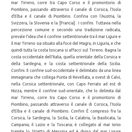
mar Tirreno, corre tra Capo Corso e il promontorio di
Piombino, passando attraverso il canale di Corsica, l'Isola
d'Elba e il canale di Piombino. Confina con l'Austria, la
Svizzera, la Slovenia e la [Francia] . I confini. Tuttavia nella
percezione comune e secondo una tradizione radicata,
prevale l'idea che il confine settentrionale tra il mar Ligure e
il mar Tirreno sia situato alla foce del Magra, in Liguria, e che
quindi tutta la costa toscana si affacci sul Tirreno. Bagna la
costa occidentale dell’Italia, quella orientale della Corsica e
della Sardegna, e la costa settentrionale della Sicilia.
Confini. Il confine sud-occidentale è delimitato da una linea
immaginaria che collega Punta di Revellata, a ovest di Calvi,
nella Corsica settentrionale, con Capo Ferrato ad est di
Nizza, mentre il confine sud-orientale, che lo delimita dal
mar Tirreno, corre tra Capo Corso e il promontorio di
Piombino, passando attraverso il canale di Corsica, l'Isola
d'Elba e il canale di Piombino. Confini È compreso fra la
Corsica, la Sardegna, la Sicilia, la Calabria, la Basilicata, la
Campania, il Lazio e la Toscana; è collegato al mar Ionio
tramite lo Stretto di Messina ed è diviso dal mar Ligure