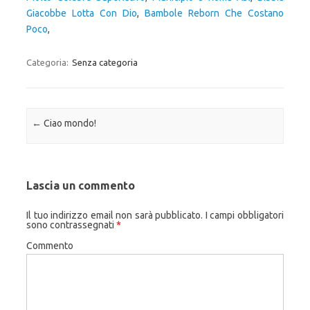
Giacobbe Lotta Con Dio
,
Bambole Reborn Che Costano
Poco
,
Categoria:
Senza categoria
Navigazione articolo
←
Ciao mondo!
Lascia un commento
Il tuo indirizzo email non sarà pubblicato.
I campi obbligatori
sono contrassegnati
*
Commento