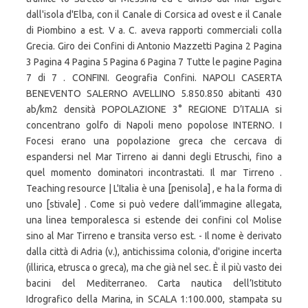
dall'isola d'Elba, con il Canale di Corsica ad ovest e il Canale
di Piombino a est. V a. C. aveva rapporti commerciali colla
Grecia. Giro dei Confini di Antonio Mazzetti Pagina 2 Pagina
3 Pagina 4 Pagina 5 Pagina 6 Pagina 7 Tutte le pagine Pagina
7 di 7 . CONFINI. Geografia Confini. NAPOLI CASERTA
BENEVENTO SALERNO AVELLINO 5.850.850 abitanti 430
ab/km2 densità POPOLAZIONE 3° REGIONE D’ITALIA si
concentrano golfo di Napoli meno popolose INTERNO. I
Focesi erano una popolazione greca che cercava di
espandersi nel Mar Tirreno ai danni degli Etruschi, fino a
quel momento dominatori incontrastati. Il mar Tirreno .
Teaching resource | L'Italia è una [penisola] , e ha la forma di
uno [stivale] . Come si può vedere dall’immagine allegata,
una linea temporalesca si estende dei confini col Molise
sino al Mar Tirreno e transita verso est. - Il nome è derivato
dalla città di Adria (v.), antichissima colonia, d'origine incerta
(illirica, etrusca o greca), ma che già nel sec. È il più vasto dei
bacini del Mediterraneo. Carta nautica dell’Istituto
Idrografico della Marina, in SCALA 1:100.000, stampata su