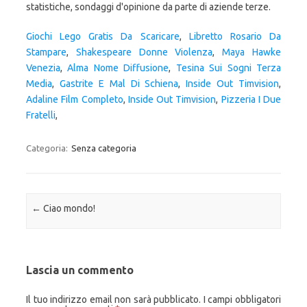
Giochi Lego Gratis Da Scaricare
,
Libretto Rosario Da
Stampare
,
Shakespeare Donne Violenza
,
Maya Hawke
Venezia
,
Alma Nome Diffusione
,
Tesina Sui Sogni Terza
Media
,
Gastrite E Mal Di Schiena
,
Inside Out Timvision
,
Adaline Film Completo
,
Inside Out Timvision
,
Pizzeria I Due
Fratelli
,
Categoria:
Senza categoria
Navigazione articolo
←
Ciao mondo!
Lascia un commento
Il tuo indirizzo email non sarà pubblicato.
I campi obbligatori