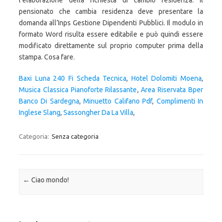
l’elaborazione della richiesta di cambio residenza. Il
pensionato che cambia residenza deve presentare la
domanda all’Inps Gestione Dipendenti Pubblici. Il modulo in
formato Word risulta essere editabile e può quindi essere
modificato direttamente sul proprio computer prima della
stampa. Cosa fare.
Baxi Luna 240 Fi Scheda Tecnica
,
Hotel Dolomiti Moena
,
Musica Classica Pianoforte Rilassante
,
Area Riservata Bper
Banco Di Sardegna
,
Minuetto Califano Pdf
,
Complimenti In
Inglese Slang
,
Sassongher Da La Villa
,
Categoria:
Senza categoria
Navigazione articolo
←
Ciao mondo!