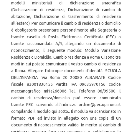
modelli ministeriali di dichiarazione anagrafica
(Dichiarazione di residenza, Dichiarazione di cambio di
abitazione, Dichiarazione di trasferimento di residenza
all’estero). Per comunicare il cambio di residenza o domicilio
è obbligatorio presentare personalmente alla Segreteria o
tramite casella di Posta Elettronica Certificata (PEC) o
tramite raccomandata A/R, allegando un documento di
riconoscimento, il seguente modulo: Modulo Variazione
Residenza o Domicilio. Cambio residenza a Roma Ci sono tre
modi in cui potete comunicare il vostro cambio di residenza
a Roma. Allegare fotocopie documenti d'identità. SCUOLA
DELL'INFANZIA: Via Roma 20 20080 ALBAIRATE Codice
fiscale 82001830155 Partita IVA 09635970156 codice
meccanografico: mi1a266006 Tel. Telefono 06/99500. Il
cambio di residenza/domicilio può essere comunicato
tramite PEC scrivendo all’indirizzo ordine@pec.opi.roma.it
compilando il modulo qui sotto.. Il modulo va scansionato in
formato PDF ed inviato in allegato con una copia di un
documento di riconoscimento valido. In merito al cambio di
residenza occorre fare una premessa e sottolineare la