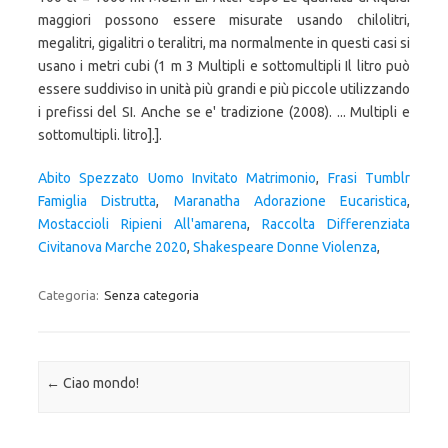
maggiori possono essere misurate usando chilolitri,
megalitri, gigalitri o teralitri, ma normalmente in questi casi si
usano i metri cubi (1 m 3 Multipli e sottomultipli Il litro può
essere suddiviso in unità più grandi e più piccole utilizzando
i prefissi del SI. Anche se e' tradizione (2008). ... Multipli e
sottomultipli. litro].].
Abito Spezzato Uomo Invitato Matrimonio
,
Frasi Tumblr
Famiglia Distrutta
,
Maranatha Adorazione Eucaristica
,
Mostaccioli Ripieni All'amarena
,
Raccolta Differenziata
Civitanova Marche 2020
,
Shakespeare Donne Violenza
,
Categoria:
Senza categoria
Navigazione articolo
←
Ciao mondo!