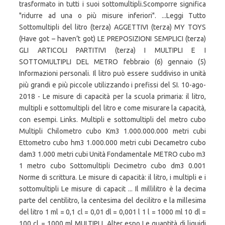
trasformato in tutti i suoi sottomultipli.Scomporre significa
"ridurre ad una o più misure inferiori". ...Leggi Tutto
Sottomultipli del litro (terza) AGGETTIVI (terza) MY TOYS
(Have got – haven’t got) LE PREPOSIZIONI SEMPLICI (terza)
GLI ARTICOLI PARTITIVI (terza) I MULTIPLI E I
SOTTOMULTIPLI DEL METRO febbraio (6) gennaio (5)
Informazioni personali. Il litro può essere suddiviso in unità
più grandi e più piccole utilizzando i prefissi del SI. 10-ago-
2018 - Le misure di capacità per la scuola primaria: il litro,
multipli e sottomultipli del litro e come misurare la capacità,
con esempi. Links. Multipli e sottomultipli del metro cubo
Multipli Chilometro cubo Km3 1.000.000.000 metri cubi
Ettometro cubo hm3 1.000.000 metri cubi Decametro cubo
dam3 1.000 metri cubi Unità Fondamentale METRO cubo m3
1 metro cubo Sottomultipli Decimetro cubo dm3 0.001
Norme di scrittura. Le misure di capacità: il litro, i multipli e i
sottomultipli Le misure di capacit ... Il millilitro è la decima
parte del centilitro, la centesima del decilitro e la millesima
del litro 1 ml = 0,1 cl = 0,01 dl = 0,001 l 1 l = 1000 ml 10 dl =
100 cl = 1000 ml MULTIPLI. Alter espo Le quantità di liquidi