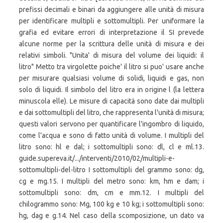
prefissi decimali e binari da aggiungere alle unità di misura
per identificare multipli e sottomultipli. Per uniformare la
grafia ed evitare errori di interpretazione il SI prevede
alcune norme per la scrittura delle unità di misura e dei
relativi simboli. "Unita' di misura del volume dei liquidi: il
litro" Metto tra virgolette poiche' il litro si puo' usare anche
per misurare qualsiasi volume di solidi, liquidi e gas, non
solo di liquidi. Il simbolo del litro era in origine l (la lettera
minuscola elle). Le misure di capacità sono date dai multipli
e dai sottomultipli del litro, che rappresenta l'unità di misura;
questi valori servono per quantificare l'ingombro di liquido,
come l'acqua e sono di fatto unità di volume. I multipli del
litro sono: hl e dal; i sottomultipli sono: dl, cl e ml.13.
guide.supereva.it/.../interventi/2010/02/multipli-e-
sottomultipli-del-litro I sottomultipli del grammo sono: dg,
cg e mg.15. I multipli del metro sono: km, hm e dam; i
sottomultipli sono: dm, cm e mm.12. I multipli del
chilogrammo sono: Mg, 100 kg e 10 kg; i sottomultipli sono:
hg, dag e g.14. Nel caso della scomposizione, un dato va