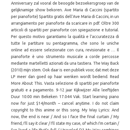
Anniversary zal vooral de beoogde bezoekersgroep van de
gelijknamige show bekoren. Ave Maria di Caccini (spartito
per pianoforte) Spartito gratis dell’Ave Maria di Caccini, in un
arrangiamento per pianoforte da scaricare in pdf. Oltre 300
articoli di spartiti per pianoforte con spiegazione e tutorial.
Per questo motivo garantiamo la qualità e l'accuratezza di
tutte le partiture su pentagramma, che sono le uniche
online ad essere selezionate con cura, revisionate e … Il
pianoforte è uno strumento musicale a corde percosse
mediante martelletti azionati da una tastiera. The Way Back
(2010) mijn stem. Ook daar is een publiek voor, dat met deze
LP meer dan goed op haar wenken wordt bediend. Read
More About This. Vasta selezione di spartiti per pianoforte
gratuiti e a pagamento. 9-12 jaar Kijkwijzer Alle leeftijden
Duur 10:00 min Bekeken 17.044 Vak. Start learning piano
now for just $14/month – cancel anytime. I do not claim
copyright to this anime or this song. My Way Lyrics: And
now, the end is near / And so I face the final curtain / My
friend, I'll say it clear / I'll state my case, of which I'm certain /