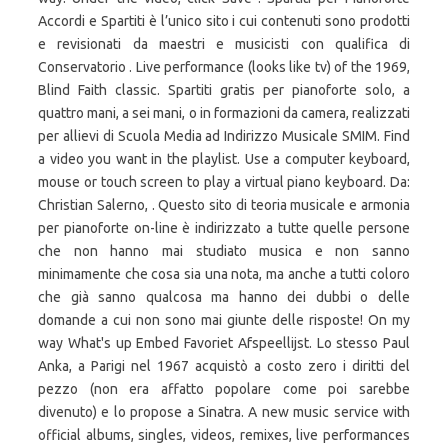
Accordi e Spartiti è l’unico sito i cui contenuti sono prodotti
e revisionati da maestri e musicisti con qualifica di
Conservatorio . Live performance (looks like tv) of the 1969,
Blind Faith classic. Spartiti gratis per pianoforte solo, a
quattro mani, a sei mani, o in formazioni da camera, realizzati
per allievi di Scuola Media ad Indirizzo Musicale SMIM. Find
a video you want in the playlist. Use a computer keyboard,
mouse or touch screen to play a virtual piano keyboard. Da:
Christian Salerno, . Questo sito di teoria musicale e armonia
per pianoforte on-line è indirizzato a tutte quelle persone
che non hanno mai studiato musica e non sanno
minimamente che cosa sia una nota, ma anche a tutti coloro
che già sanno qualcosa ma hanno dei dubbi o delle
domande a cui non sono mai giunte delle risposte! On my
way What's up Embed Favoriet Afspeellijst. Lo stesso Paul
Anka, a Parigi nel 1967 acquistò a costo zero i diritti del
pezzo (non era affatto popolare come poi sarebbe
divenuto) e lo propose a Sinatra. A new music service with
official albums, singles, videos, remixes, live performances