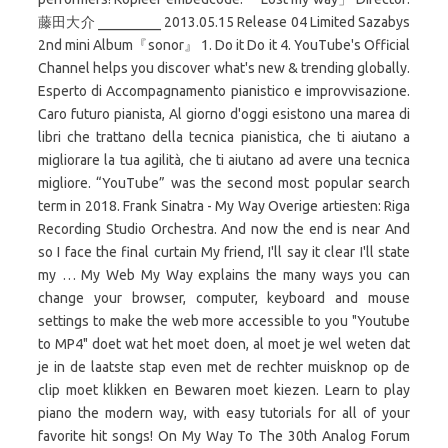
藤田大介 _________ 2013.05.15 Release 04 Limited Sazabys
2nd mini Album『sonor』 1. Do it Do it 4. YouTube's Official
Channel helps you discover what's new & trending globally.
Esperto di Accompagnamento pianistico e improvvisazione.
Caro futuro pianista, Al giorno d'oggi esistono una marea di
libri che trattano della tecnica pianistica, che ti aiutano a
migliorare la tua agilità, che ti aiutano ad avere una tecnica
migliore. “YouTube” was the second most popular search
term in 2018. Frank Sinatra - My Way Overige artiesten: Riga
Recording Studio Orchestra. And now the end is near And
so I face the final curtain My friend, I'll say it clear I'll state
my … My Web My Way explains the many ways you can
change your browser, computer, keyboard and mouse
settings to make the web more accessible to you "Youtube
to MP4" doet wat het moet doen, al moet je wel weten dat
je in de laatste stap even met de rechter muisknop op de
clip moet klikken en Bewaren moet kiezen. Learn to play
piano the modern way, with easy tutorials for all of your
favorite hit songs! On My Way To The 30th Analog Forum