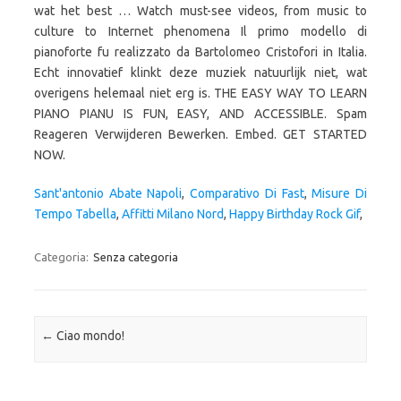
wat het best … Watch must-see videos, from music to
culture to Internet phenomena Il primo modello di
pianoforte fu realizzato da Bartolomeo Cristofori in Italia.
Echt innovatief klinkt deze muziek natuurlijk niet, wat
overigens helemaal niet erg is. THE EASY WAY TO LEARN
PIANO PIANU IS FUN, EASY, AND ACCESSIBLE. Spam
Reageren Verwijderen Bewerken. Embed. GET STARTED
NOW.
Sant'antonio Abate Napoli
,
Comparativo Di Fast
,
Misure Di
Tempo Tabella
,
Affitti Milano Nord
,
Happy Birthday Rock Gif
,
Categoria:
Senza categoria
Navigazione articolo
←
Ciao mondo!