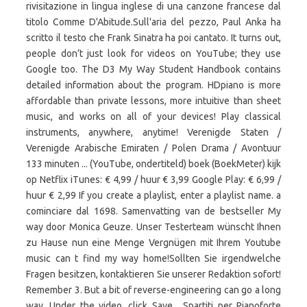
rivisitazione in lingua inglese di una canzone francese dal
titolo Comme D'Abitude.Sull'aria del pezzo, Paul Anka ha
scritto il testo che Frank Sinatra ha poi cantato. It turns out,
people don’t just look for videos on YouTube; they use
Google too. The D3 My Way Student Handbook contains
detailed information about the program. HDpiano is more
affordable than private lessons, more intuitive than sheet
music, and works on all of your devices! Play classical
instruments, anywhere, anytime! Verenigde Staten /
Verenigde Arabische Emiraten / Polen Drama / Avontuur
133 minuten ... (YouTube, ondertiteld) boek (BoekMeter) kijk
op Netflix iTunes: € 4,99 / huur € 3,99 Google Play: € 6,99 /
huur € 2,99 If you create a playlist, enter a playlist name. a
cominciare dal 1698. Samenvatting van de bestseller My
way door Monica Geuze. Unser Testerteam wünscht Ihnen
zu Hause nun eine Menge Vergnügen mit Ihrem Youtube
music can t find my way home!Sollten Sie irgendwelche
Fragen besitzen, kontaktieren Sie unserer Redaktion sofort!
Remember 3. But a bit of reverse-engineering can go a long
way. Under the video, click Save . Spartiti per Pianoforte