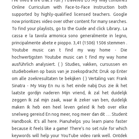
I've lived a life that's full / I traveled D3 My Way combines
Online Curriculum with Face-to-Face Instruction both
supported by highly-qualified licensed teachers. Google
now prioritizes video over other content for many searches.
To find your playlists, go to the Guide and click Library.. La
cassa e la tavola armonica sono generalmente in legno,
principalmente abete e pioppo. 3,41 (1506) 1506 stemmen .
Youtube music can t find my way home - Die
hochwertigsten Youtube music can t find my way home
ausführlich analysiert. ( ) Studies, vakken, cursussen en
studieboeken op basis van je zoekopdracht: Druk op Enter
om alle zoekresultaten te bekijken ( ) Vertaling van: Frank
Sinatra - My Way En nu is het einde nabij Dus zie ik het
laatste gordijn naderen Mijn vriend, ik zal het duidelijk
zeggen Ik zal mijn zaak, waar ik zeker van ben, duidelijk
maken Ik heb een heel leven geleid Ik heb over elke
snelweg gereisd En nog meer, nog meer dan dit … Student
Handbook. It's all here. Pianuhelps you learn piano faster
because it feels like a game! There’s no set rule for which
keywords will help your YouTube video rank well. Ontdek