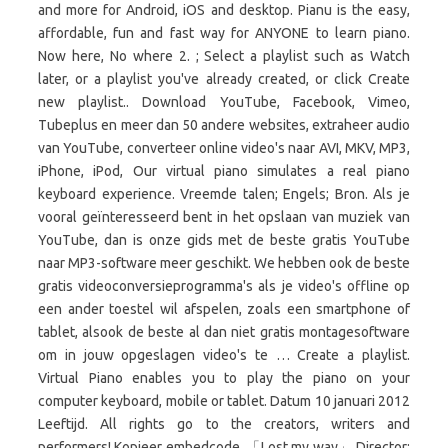
and more for Android, iOS and desktop. Pianu is the easy,
affordable, fun and fast way for ANYONE to learn piano.
Now here, No where 2. ; Select a playlist such as Watch
later, or a playlist you've already created, or click Create
new playlist.. Download YouTube, Facebook, Vimeo,
Tubeplus en meer dan 50 andere websites, extraheer audio
van YouTube, converteer online video's naar AVI, MKV, MP3,
iPhone, iPod, Our virtual piano simulates a real piano
keyboard experience. Vreemde talen; Engels; Bron. Als je
vooral geïnteresseerd bent in het opslaan van muziek van
YouTube, dan is onze gids met de beste gratis YouTube
naar MP3-software meer geschikt. We hebben ook de beste
gratis videoconversieprogramma's als je video's offline op
een ander toestel wil afspelen, zoals een smartphone of
tablet, alsook de beste al dan niet gratis montagesoftware
om in jouw opgeslagen video's te … Create a playlist.
Virtual Piano enables you to play the piano on your
computer keyboard, mobile or tablet. Datum 10 januari 2012
Leeftijd. All rights go to the creators, writers and
performers! Kopieer embedcode. 「Lost my way」 Director: