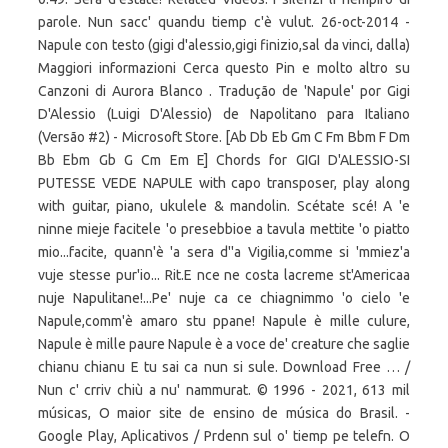
parole. Nun sacc' quandu tiemp c'è vulut. 26-oct-2014 -
Napule con testo (gigi d'alessio,gigi finizio,sal da vinci, dalla)
Maggiori informazioni Cerca questo Pin e molto altro su
Canzoni di Aurora Blanco . Tradução de 'Napule' por Gigi
D'Alessio (Luigi D'Alessio) de Napolitano para Italiano
(Versão #2) - Microsoft Store. [Ab Db Eb Gm C Fm Bbm F Dm
Bb Ebm Gb G Cm Em E] Chords for GIGI D'ALESSIO-SI
PUTESSE VEDE NAPULE with capo transposer, play along
with guitar, piano, ukulele & mandolin. Scétate scé! A 'e
ninne mieje facitele 'o presebbioe a tavula mettite 'o piatto
mio...facite, quann'è 'a sera d''a Vigilia,comme si 'mmiez'a
vuje stesse pur'io... Rit.E nce ne costa lacreme st'Americaa
nuje Napulitane!...Pe' nuje ca ce chiagnimmo 'o cielo 'e
Napule,comm'è amaro stu ppane! Napule è mille culure,
Napule è mille paure Napule è a voce de' creature che saglie
chianu chianu E tu sai ca nun si sule. Download Free … /
Nun c' crriv chiù a nu' nammurat. © 1996 - 2021, 613 mil
músicas, O maior site de ensino de música do Brasil. -
Google Play, Aplicativos / Prdenn sul o' tiemp pe telefn. O