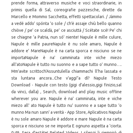
prende forma, attraverso musiche e voci straordinarie, in
primis quella di Sal, coreografie pazzesche, dirette da
Marcello e Mommo Sacchetta, effetti spettacolari. / Jàmmo
a vedé addo' spónta 'o sole / ch'è assaje chiù bello quanno
chiòve / pe' ce scaldà, pe' ce asciuttà / Scétate scé! Pe' chi
se chiagne 'a Patria, nun só' niente! Napule è mille culure,
Napule è mille paureNapule è nu sole amaro, Napule è
addore e' MareNapule è na carta sporca e nisciuno se ne
importaNapule è na' camminata inte viche miezo
all'atoNapule è tutto nu suonno e a sape tutto o' munno….
Mm'avite scrittoch'Assuntulella chiammachi ll'ha lassata e
sta luntana ancora...Che v'aggi''a dí? Napule Testo
Download - Napule con testo (gigi d'alessio,gigi finizio,sal
da vinci, dalla) , Search, download and play music offline
wherever you are. Napule è na' camminata, inte e viche
miezo all' ato Napule è tutto nu' suonno e a sape tutto 'o
munno Ma nun sann' a verità - App Store, Aplicativos Napule
è nu sole amaro Napule è addore e mare Napule è na carta
sporca e nisciuno se ne importa E ognuno aspetta a 'ciorta.
0:49. Sera d'estáte! Related Videos. I silenzi li riempirò di