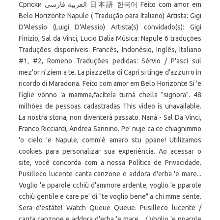
Српски العربية فارسی 日本語 한국어 Feito com amor em
Belo Horizonte Napule ( Tradução para Italiano) Artista: Gigi
D'Alessio (Luigi D'Alessio) Artista(s) convidado(s): Gigi
Finizio, Sal da Vinci, Lucio Dalia Música: Napule 6 traduções
Traduções disponíveis: Francês, Indonésio, Inglês, Italiano
#1, #2, Romeno Traduções pedidas: Sérvio / P'ascì sul
mez'or n'ziem a te. La piazzetta di Capri si tinge d’azzurro in
ricordo di Maradona. Feito com amor em Belo Horizonte Si 'e
figlie vònno 'a mamma,facítela turná chella "signora". 48
milhões de pessoas cadastradas This video is unavailable.
La nostra storia, non diventerà passato. Nanà - Sal Da Vinci,
Franco Ricciardi, Andrea Sannino. Pe' nuje ca ce chiagnimmo
'o cielo 'e Napule, comm'è amaro stu ppane! Utilizamos
cookies para personalizar sua experiência. Ao acessar o
site, você concorda com a nossa Política de Privacidade.
Pusilleco lucente canta canzone e addora d'erba 'e mare...
Voglio 'e pparole cchiù d'ammore ardente, voglio 'e pparole
cchiù gentile e care pe' dí "te voglio bene" a chi mme sente.
Sera d'estáte! Watch Queue Queue. Pusilleco lucente /
canta canzone e addora d'erba 'e mare... / Voglio 'e pparole