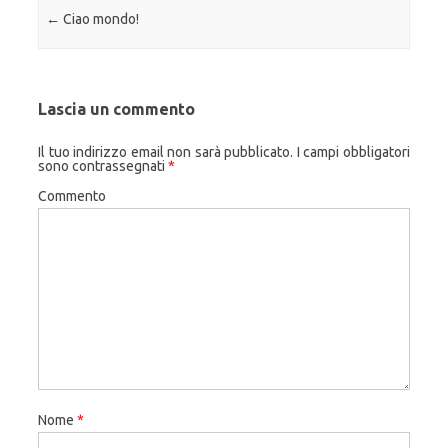
Navigazione articolo
←
Ciao mondo!
Lascia un commento
Il tuo indirizzo email non sarà pubblicato.
I campi obbligatori
sono contrassegnati
*
Commento
Nome
*