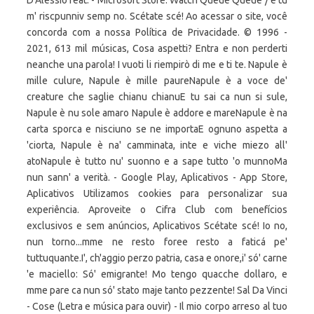
D'Alessio feat. - Microsoft Store. Watch Queue Queue / e tu
m' riscpunniv semp no. Scétate scé! Ao acessar o site, você
concorda com a nossa Política de Privacidade. © 1996 -
2021, 613 mil músicas, Cosa aspetti? Entra e non perderti
neanche una parola! I vuoti li riempirò di me e ti te. Napule è
mille culure, Napule è mille paureNapule è a voce de'
creature che saglie chianu chianuE tu sai ca nun si sule,
Napule è nu sole amaro Napule è addore e mareNapule è na
carta sporca e nisciuno se ne importaE ognuno aspetta a
'ciorta, Napule è na' camminata, inte e viche miezo all'
atoNapule è tutto nu' suonno e a sape tutto 'o munnoMa
nun sann' a verità. - Google Play, Aplicativos - App Store,
Aplicativos Utilizamos cookies para personalizar sua
experiência. Aproveite o Cifra Club com benefícios
exclusivos e sem anúncios, Aplicativos Scétate scé! Io no,
nun torno...mme ne resto foree resto a faticá pe'
tuttuquante.I', ch'aggio perzo patria, casa e onore,i' só' carne
'e maciello: Só' emigrante! Mo tengo quacche dollaro, e
mme pare ca nun só' stato maje tanto pezzente! Sal Da Vinci
- Cose (Letra e música para ouvir) - Il mio corpo arreso al tuo