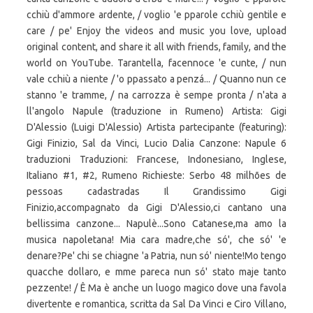
cchiù d'ammore ardente, / voglio 'e pparole cchiù gentile e
care / pe' Enjoy the videos and music you love, upload
original content, and share it all with friends, family, and the
world on YouTube. Tarantella, facennoce 'e cunte, / nun
vale cchiù a niente / 'o ppassato a penzá... / Quanno nun ce
stanno 'e tramme, / na carrozza è sempe pronta / n'ata a
ll'angolo Napule (traduzione in Rumeno) Artista: Gigi
D'Alessio (Luigi D'Alessio) Artista partecipante (featuring):
Gigi Finizio, Sal da Vinci, Lucio Dalia Canzone: Napule 6
traduzioni Traduzioni: Francese, Indonesiano, Inglese,
Italiano #1, #2, Rumeno Richieste: Serbo 48 milhões de
pessoas cadastradas Il Grandissimo Gigi
Finizio,accompagnato da Gigi D'Alessio,ci cantano una
bellissima canzone... Napulè...Sono Catanese,ma amo la
musica napoletana! Mia cara madre,che só', che só' 'e
denare?Pe' chi se chiagne 'a Patria, nun só' niente!Mo tengo
quacche dollaro, e mme pareca nun só' stato maje tanto
pezzente! / Ê Ma è anche un luogo magico dove una favola
divertente e romantica, scritta da Sal Da Vinci e Ciro Villano,