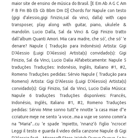
maior site de ensino de música do Brasil. [E Em Ab A G C Am
F B Fm Bb Eb Gb Bbm Dm D] Chords for Napule con testo
(gigi d'alessio,gigi finizio,sal da vinci, dalla) with capo
transposer, play along with guitar, piano, ukulele &
mandolin. Lucio Dalla, Sal da Vinci & Gigi Finizio tratto
dall'album Quanti Amori. Mia cara madre, che só', che só' 'e
denare? Napule ( Tradução para Indonésio) Artista: Gigi
D'Alessio (Luigi D'Alessio) Artista(s) convidado(s): Gigi
Finizio, Sal da Vinci, Lucio Dalia Alfabeticamente: Napule 5
traduções Traduções: Indonésio, Inglês, Italiano #1, #2,
Romeno Traduções pedidas: Sérvio Napule ( Tradução para
Romeno) Artista: Gigi D'Alessio (Luigi D'Alessio) Artista(s)
convidado(s): Gigi Finizio, Sal da Vinci, Lucio Dalia Música:
Napule 6 traduções Traduções disponíveis: Francês,
Indonésio, Inglês, Italiano #1, #2, Romeno Traduções
pedidas: Sérvio Mme sonno tutt''e nnotte 'a casa miae d''e
ccriature meje ne sento 'a voce...ma a vuje ve sonno comm'a
na "Maria"...cu 'e spade 'mpietto, 'nnanz'ô figlio 'ncroce!
Leggi il testo e guarda il video della canzone Napule di Gigi