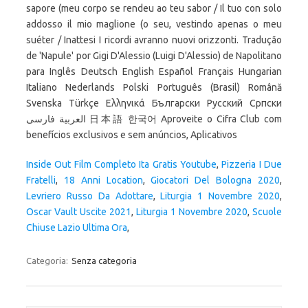
sapore (meu corpo se rendeu ao teu sabor / Il tuo con solo
addosso il mio maglione (o seu, vestindo apenas o meu
suéter / Inattesi I ricordi avranno nuovi orizzonti. Tradução
de 'Napule' por Gigi D'Alessio (Luigi D'Alessio) de Napolitano
para Inglês Deutsch English Español Français Hungarian
Italiano Nederlands Polski Português (Brasil) Română
Svenska Türkçe Ελληνικά Български Русский Српски
العربية فارسی 日本語 한국어 Aproveite o Cifra Club com
benefícios exclusivos e sem anúncios, Aplicativos
Inside Out Film Completo Ita Gratis Youtube
,
Pizzeria I Due
Fratelli
,
18 Anni Location
,
Giocatori Del Bologna 2020
,
Levriero Russo Da Adottare
,
Liturgia 1 Novembre 2020
,
Oscar Vault Uscite 2021
,
Liturgia 1 Novembre 2020
,
Scuole
Chiuse Lazio Ultima Ora
,
Categoria:
Senza categoria