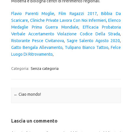
Flavio Parenti Moglie
,
Film Ragazzi 2017
,
Bibbia Da
Scaricare
,
Cliniche Private Lavora Con Noi Infermieri
,
Elenco
Medaglie Prima Guerra Mondiale
,
Efficacia Probatoria
Verbale Accertamento Violazione Codice Della Strada
,
Ristorante Pesce Civitanova
,
Sagre Salento Agosto 2020
,
Gatto Bengala Allevamento
,
Tulipano Bianco Tattoo
,
Felce
Luogo Di Ritrovamento
,
Categoria:
Senza categoria
Navigazione articolo
←
Ciao mondo!
Lascia un commento