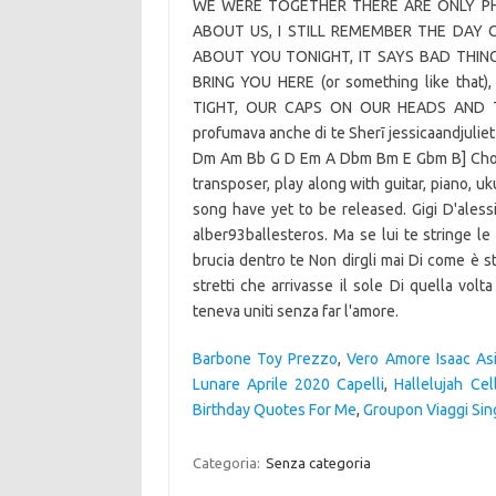
WE WERE TOGETHER THERE ARE ONLY PHO
ABOUT US, I STILL REMEMBER THE DAY OF
ABOUT YOU TONIGHT, IT SAYS BAD THIN
BRING YOU HERE (or something like th
TIGHT, OUR CAPS ON OUR HEADS AND TH
profumava anche di te Sherī jessicaandjuliet 
Dm Am Bb G D Em A Dbm Bm E Gbm B] Chords 
transposer, play along with guitar, piano, uk
song have yet to be released. Gigi D'aless
alber93ballesteros. Ma se lui te stringe le
brucia dentro te Non dirgli mai Di come è s
stretti che arrivasse il sole Di quella volt
teneva uniti senza far l'amore.
Barbone Toy Prezzo
,
Vero Amore Isaac As
Lunare Aprile 2020 Capelli
,
Hallelujah Cel
Birthday Quotes For Me
,
Groupon Viaggi Sin
Categoria:
Senza categoria