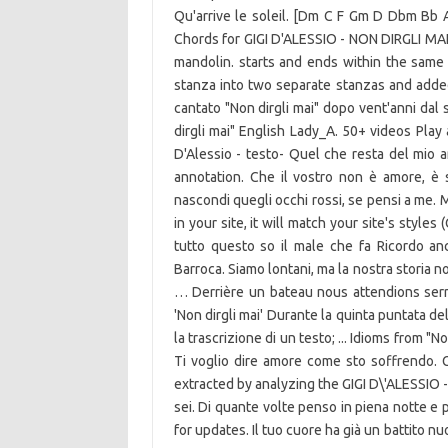
Qu'arrive le soleil. [Dm C F Gm D Dbm 
Chords for GIGI D'ALESSIO - NON DIRGLI MAI 
mandolin. starts and ends within the same n
stanza into two separate stanzas and added 
cantato "Non dirgli mai" dopo vent'anni da
dirgli mai" English Lady_A. 50+ videos Play 
D'Alessio - testo- Quel che resta del mio 
annotation. Che il vostro non è amore, è
nascondi quegli occhi rossi, se pensi a me.
in your site, it will match your site's styl
tutto questo so il male che fa Ricordo a
Barroca. Siamo lontani, ma la nostra storia no
… Derrière un bateau nous attendions serr
'Non dirgli mai' Durante la quinta puntata de
la trascrizione di un testo; ... Idioms from "
Ti voglio dire amore come sto soffrendo. G
extracted by analyzing the GIGI D\'ALESSIO - N
sei. Di quante volte penso in piena notte e
for updates. Il tuo cuore ha già un battito