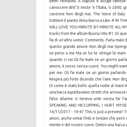
been released. A Napule è assaje famose 
canoscere dint’’ô rieste 'e l'Italia, 'o 2000,
canzone Non dirgli mai. The Voice of Italy 
trattieni il pianto Alma Barroca Like. IF
WILL LOVE YOU MINUTE BY MINUTE ALL MY LIF
tracks from the album Buona Vita #1. Di que
fai di un'altro uomo: Comments. Parla male 
questo grande amore. Non dirgli mai Spengi 
se pensi a me Ma se lui te stringe le mani 
quando ci sei Gli fai male se un giorno parl
amore, è sesso senza cuore. You might want 
per me. Gli fai male se un giorno parlando
Respira più forte dicendo che l'ami. Non 
Di come è stato bello quella notte al mare N
una barca aspettavamo stretti che arrivasse il
falso allarme ci teneva uniti senza fa
SPEAKING AND HICCUPPING, I HURT MYS
16/11/2017 - 19:47 This is just a preview! Tu
amori, anche ormai finiti e lontani che però
mente e del nostro cuore. Dietro una barca as