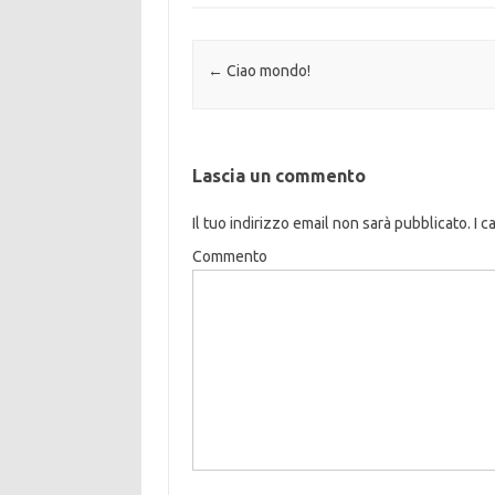
Navigazione articolo
←
Ciao mondo!
Lascia un commento
Il tuo indirizzo email non sarà pubblicato.
I c
Commento