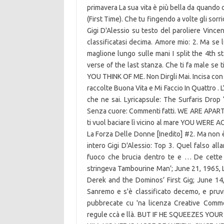
primavera La sua vita è più bella da quando ci
(First Time). Che tu fingendo a volte gli sorri
Gigi D'Alessio su testo del paroliere Vince
classificatasi decima. Amore mio: 2. Ma se lu
maglione lungo sulle mani I split the 4th s
verse of the last stanza. Che ti fa male se
YOU THINK OF ME. Non Dirgli Mai. Incisa con 
raccolte Buona Vita e Mi Faccio In Quattro . 
che ne sai. Lyricapsule: The Surfaris Drop
Senza cuore: Commenti fatti. WE ARE APAR
ti vuol baciare lì vicino al mare YOU WE
La Forza Delle Donne [Inedito] #2. Ma non è
intero Gigi D'Alessio: Top 3. Quel falso alla
fuoco che brucia dentro te e … De cette 
stringeva Tambourine Man’; June 21, 1965, L
Derek and the Dominos’ First Gig; June 14, 
Sanremo e s'è classificato decemo, e pruvi
pubbrecate cu 'na licenza Creative Commo
regule ccà e llà. BUT IF HE SQUEEZES Y