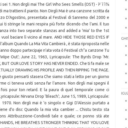
 sei 1. Non dirgli mai The Girl Who Sees Smells (OST) - ì²¨ì´ì¼
di ma trattieni il pianto. Non Dirgli Mai è una canzone scritta da
nzo D'Agostino, presentata al Festival di Sanremo del 2000 e
i ti stringe le mani respira più forte dicendo che l'ami. Il tuo
tanza into two separate stanzas and added a 'mia' to the 1st
 ti vuol baciare lì vicino al mare. AND HIDE THOSE RED EYES IF
GHI
l'album Quando La Mia Vita Cambierà , è stata riproposta nelle
L’anno doppo partecipaje n'ata vota ô Festival ch’’a canzone Tu
 ‘Wipe Out’; June 22, 1963, Lyricapsule: The Byrds Drop ‘Mr.
T, BUT OUR LOVE STORY HAS NEVER ENDED. Che ti fa male se
RE ACTUALLY DRAWING HIS PROFILE AND THEN RIPPING THE PAGE.
 giusto pensarti stasera Che siamo stati a letto per un giorno
rme ci teneva uniti senza far l'amore. Non dirgli mai spegni il
fois pour ton retard. E la paura di quel temporale come ci
IGU
yricapsule: Nirvana Drop ‘Bleach’; June 15, 1989, Lyricapsule:
1970. Non dirgli mai è 'o singolo e Gigi D'Alessio purtato a
ene d'o disc Quando la mia vita cambier ... Chistu testo sta
ns Attribuzzione-Condividi tale e quale; ce ponno stà ate
OUR HANDS, HE BREATHES STRONGER THINKING THAT YOU LOVE