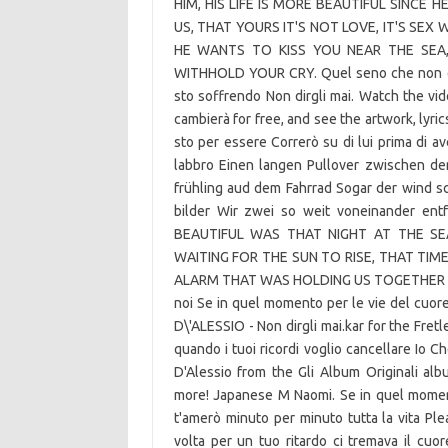
HIM, HIS LIFE IS MORE BEAUTIFUL SINCE 
US, THAT YOURS IT'S NOT LOVE, IT'S SEX 
HE WANTS TO KISS YOU NEAR THE SEA
WITHHOLD YOUR CRY. Quel seno che non è c
sto soffrendo Non dirgli mai. Watch the vid
cambierà for free, and see the artwork, lyrics
sto per essere Correrò su di lui prima di av
labbro Einen langen Pullover zwischen d
frühling aud dem Fahrrad Sogar der wind sc
bilder Wir zwei so weit voneinander e
BEAUTIFUL WAS THAT NIGHT AT THE S
WAITING FOR THE SUN TO RISE, THAT TI
ALARM THAT WAS HOLDING US TOGETHER WIT
noi Se in quel momento per le vie del cuore
D\'ALESSIO - Non dirgli mai.kar for the Fre
quando i tuoi ricordi voglio cancellare Io Ch
D'Alessio from the Gli Album Originali albu
more! Japanese M Naomi. Se in quel momento
t'amerò minuto per minuto tutta la vita P
volta per un tuo ritardo ci tremava il c