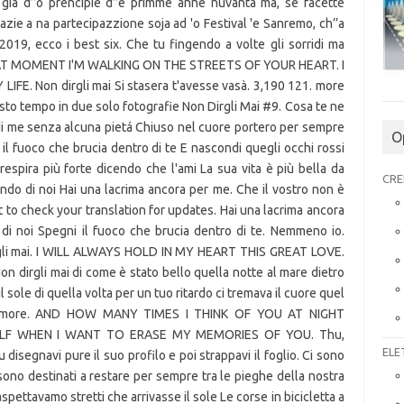
già d’’o prencipie d’’e primme anne nuvanta ma, se facette
 grazie a na partecipazzione soja ad 'o Festival 'e Sanremo, ch’’a
2019, ecco i best six. Che tu fingendo a volte gli sorridi ma
 IN THAT MOMENT I'M WALKING ON THE STREETS OF YOUR HEART. I
E. Non dirgli mai Si stasera t'avesse vasà. 3,190 121. more
sto tempo in due solo fotografie Non Dirgli Mai #9. Cosa te ne
di me senza alcuna pietá Chiuso nel cuore portero per sempre
O
il fuoco che brucia dentro di te E nascondi quegli occhi rossi
respira più forte dicendo che l'ami La sua vita è più bella da
CRE
ando di noi Hai una lacrima ancora per me. Che il vostro non è
to check your translation for updates. Hai una lacrima ancora
 di noi Spegni il fuoco che brucia dentro di te. Nemmeno io.
dirgli mai. I WILL ALWAYS HOLD IN MY HEART THIS GREAT LOVE.
on dirgli mai di come è stato bello quella notte al mare dietro
 sole di quella volta per un tuo ritardo ci tremava il cuore quel
r l'amore. AND HOW MANY TIMES I THINK OF YOU AT NIGHT
ELF WHEN I WANT TO ERASE MY MEMORIES OF YOU. Thu,
ELE
 disegnavi pure il suo profilo e poi strappavi il foglio. Ci sono
 sono destinati a restare per sempre tra le pieghe della nostra
pettavamo stretti che arrivasse il sole Le corse in bicicletta a