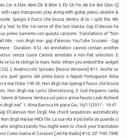
Bb Am Cm A Ebm Abm Db B Bbm E Eb Gb Fm Ab Em Bm Gbm G]
with capo transposer, play along with guitar, piano, ukulele &
ode. Spegni il fuoco che brucia dentro di te. I split the 4th
a 'mia' to the 1st verse of the last stanza. Gigi D'alessio ha
l suo primo Sanremo con questa canzone. Translations of "Non
all Mix - non dirgli mai- gigi d'alessio YouTube Scusami - Gigi
amore - Duration: 4:52. An annotation cannot contain another
 sesso senza cuore Cannot annotate a non-flat selection. E
 Ma se lui te stringe le mani. Note: When you embed the widget
es (CSS). L' Anatroccolo Sposato [Nuova Versione] #11. Anche se
ncora quel giorno del primo bacio a Napoli Portuguese Alma
n è mai finita. 149.5K. Non dirgli mai Spengi il fuoco che brucia
és. Non dirgli mai Lyrics Übersetzung. E Gué Pequeno canta
l talent di Simona Ventura sul palco arriva Fausto Leali Richiedi
Non dirgli mai" 1. Alma Barroca Mi piace Gio, 16/11/2017 - 19:47 .
igi D\'alessio Non Dirgli Mai chord sequences automatically
on dirgli mai.kar MIDI file. La sua vita è più bella da quando ci
 parlo singhiozzando You might want to check your translation
 nuovo Como Suena el Corazon [Jet Far Radio] #10. OF THIS TIME