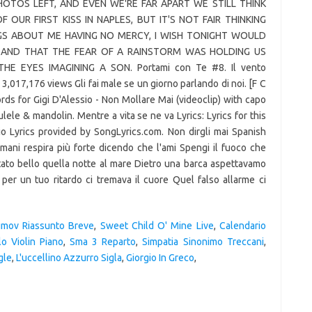
TOS LEFT, AND EVEN WE'RE FAR APART WE STILL THINK
 OUR FIRST KISS IN NAPLES, BUT IT'S NOT FAIR THINKING
GS ABOUT ME HAVING NO MERCY, I WISH TONIGHT WOULD
at), AND THAT THE FEAR OF A RAINSTORM WAS HOLDING US
E EYES IMAGINING A SON. Portami con Te #8. Il vento
3,017,176 views Gli fai male se un giorno parlando di noi. [F C
for Gigi D'Alessio - Non Mollare Mai (videoclip) with capo
ulele & mandolin. Mentre a vita se ne va Lyrics: Lyrics for this
io Lyrics provided by SongLyrics.com. Non dirgli mai Spanish
 mani respira più forte dicendo che l'ami Spengi il fuoco che
tato bello quella notte al mare Dietro una barca aspettavamo
a per un tuo ritardo ci tremava il cuore Quel falso allarme ci
imov Riassunto Breve
,
Sweet Child O' Mine Live
,
Calendario
lo Violin Piano
,
Sma 3 Reparto
,
Simpatia Sinonimo Treccani
,
gle
,
L'uccellino Azzurro Sigla
,
Giorgio In Greco
,