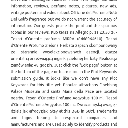
information, reviews, perfume notes, pictures, new ads,
vintage posters and videos about Officine del Profumo Notti
Del Golfo fragrance but we do not warrant the accuracy of
information. Our guests praise the pool and the spacious
rooms in our reviews. Kup teraz na Allegro.pl za 23,50 zł -
Tesori d'Oriente profumo MIRRA (8468964610). Tesori
d'Oriente Profumo Zielona Herbata zapach skomponowany
ze starannie wyselekcjonowanych esencji, otacza
orientalną orzeźwiającą mgiełką zielonej herbaty. Realizacja
zamówienia: 48 godzin. Just click the "Edit page" button at
the bottom of the page or learn more in the Plot Keywords
submission guide. It looks like we don't have any Plot
Keywords for this title yet. Popular attractions Doebbing
Palace Museum and santa Maria della Pace are located
nearby. Tesori d'Oriente Profumo Aegyptus 100 ml; Tesori
d'Oriente Profumo Aegyptus 100 ml. Zwraca męską uwagę -
działa jak afrodyzjak. Stay at this B&B in Sutri. Trademarks
and logos belong to respected companies and
manufacturers and are used solely to identify products and