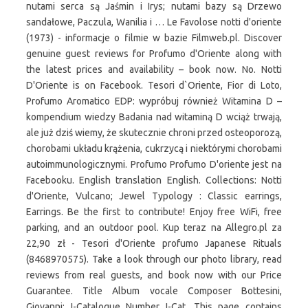
nutami serca są Jaśmin i Irys; nutami bazy są Drzewo
sandałowe, Paczula, Wanilia i … Le Favolose notti d'oriente
(1973) - informacje o filmie w bazie Filmweb.pl. Discover
genuine guest reviews for Profumo d'Oriente along with
the latest prices and availability – book now. No. Notti
D'Oriente is on Facebook. Tesori d`Oriente, Fior di Loto,
Profumo Aromatico EDP: wypróbuj również Witamina D –
kompendium wiedzy Badania nad witaminą D wciąż trwają,
ale już dziś wiemy, że skutecznie chroni przed osteoporozą,
chorobami układu krążenia, cukrzycą i niektórymi chorobami
autoimmunologicznymi. Profumo Profumo D'oriente jest na
Facebooku. English translation English. Collections: Notti
d'Oriente, Vulcano; Jewel Typology : Classic earrings,
Earrings. Be the first to contribute! Enjoy free WiFi, free
parking, and an outdoor pool. Kup teraz na Allegro.pl za
22,90 zł - Tesori d'Oriente profumo Japanese Rituals
(8468970575). Take a look through our photo library, read
reviews from real guests, and book now with our Price
Guarantee. Title Album vocale Composer Bottesini,
Giovanni: I-Catalogue Number I-Cat. This page contains