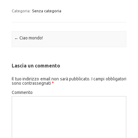
Categoria:
Senza categoria
Navigazione articolo
←
Ciao mondo!
Lascia un commento
Il tuo indirizzo email non sarà pubblicato.
I campi obbligatori
sono contrassegnati
*
Commento