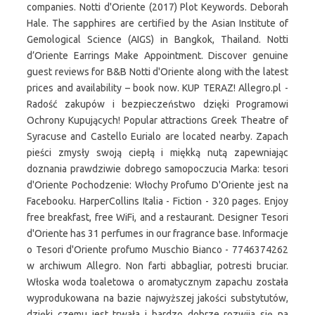
companies. Notti d'Oriente (2017) Plot Keywords. Deborah
Hale. The sapphires are certified by the Asian Institute of
Gemological Science (AIGS) in Bangkok, Thailand. Notti
d’Oriente Earrings Make Appointment. Discover genuine
guest reviews for B&B Notti d'Oriente along with the latest
prices and availability – book now. KUP TERAZ! Allegro.pl -
Radość zakupów i bezpieczeństwo dzięki Programowi
Ochrony Kupujących! Popular attractions Greek Theatre of
Syracuse and Castello Eurialo are located nearby. Zapach
pieści zmysły swoją ciepłą i miękką nutą zapewniając
doznania prawdziwie dobrego samopoczucia Marka: tesori
d'Oriente Pochodzenie: Włochy Profumo D'Oriente jest na
Facebooku. HarperCollins Italia - Fiction - 320 pages. Enjoy
free breakfast, free WiFi, and a restaurant. Designer Tesori
d'Oriente has 31 perfumes in our fragrance base. Informacje
o Tesori d'Oriente profumo Muschio Bianco - 7746374262
w archiwum Allegro. Non farti abbagliar, potresti bruciar.
Włoska woda toaletowa o aromatycznym zapachu została
wyprodukowana na bazie najwyższej jakości substytutów,
dzięki czemu jest trwała i bardzo dobrze rozwija się na