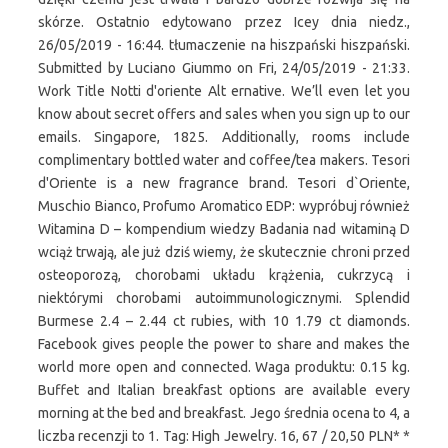
skórze. Ostatnio edytowano przez Icey dnia niedz.,
26/05/2019 - 16:44. tłumaczenie na hiszpański hiszpański.
Submitted by Luciano Giummo on Fri, 24/05/2019 - 21:33.
Work Title Notti d'oriente Alt ernative. We’ll even let you
know about secret offers and sales when you sign up to our
emails. Singapore, 1825. Additionally, rooms include
complimentary bottled water and coffee/tea makers. Tesori
d'Oriente is a new fragrance brand. Tesori d`Oriente,
Muschio Bianco, Profumo Aromatico EDP: wypróbuj również
Witamina D – kompendium wiedzy Badania nad witaminą D
wciąż trwają, ale już dziś wiemy, że skutecznie chroni przed
osteoporozą, chorobami układu krążenia, cukrzycą i
niektórymi chorobami autoimmunologicznymi. Splendid
Burmese 2.4 – 2.44 ct rubies, with 10 1.79 ct diamonds.
Facebook gives people the power to share and makes the
world more open and connected. Waga produktu: 0.15 kg.
Buffet and Italian breakfast options are available every
morning at the bed and breakfast. Jego średnia ocena to 4, a
liczba recenzji to 1. Tag: High Jewelry. 16, 67 / 20,50 PLN* *