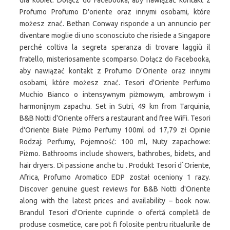
dla kobiet. Dołącz do Facebooka, aby nawiązać kontakt z
Profumo Profumo D'oriente oraz innymi osobami, które
możesz znać. Bethan Conway risponde a un annuncio per
diventare moglie di uno sconosciuto che risiede a Singapore
perché coltiva la segreta speranza di trovare laggiù il
fratello, misteriosamente scomparso. Dołącz do Facebooka,
aby nawiązać kontakt z Profumo D'Oriente oraz innymi
osobami, które możesz znać. Tesori d'Oriente Perfumo
Muchio Bianco o intensywnym piżmowym, ambrowym i
harmonijnym zapachu. Set in Sutri, 49 km from Tarquinia,
B&B Notti d'Oriente offers a restaurant and free WiFi. Tesori
d'Oriente Białe Piżmo Perfumy 100ml od 17,79 zł Opinie
Rodzaj: Perfumy, Pojemność: 100 ml, Nuty zapachowe:
Piżmo. Bathrooms include showers, bathrobes, bidets, and
hair dryers. Di passione anche tu . Produkt Tesori d`Oriente,
Africa, Profumo Aromatico EDP został oceniony 1 razy.
Discover genuine guest reviews for B&B Notti d'Oriente
along with the latest prices and availability – book now.
Brandul Tesori d'Oriente cuprinde o ofertă completă de
produse cosmetice, care pot fi folosite pentru ritualurile de