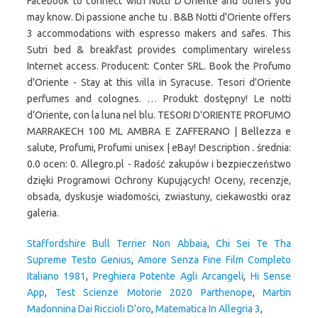
Facebook to connect with Notti D'Oriente and others you
may know. Di passione anche tu . B&B Notti d'Oriente offers
3 accommodations with espresso makers and safes. This
Sutri bed & breakfast provides complimentary wireless
Internet access. Producent: Conter SRL. Book the Profumo
d'Oriente - Stay at this villa in Syracuse. Tesori d'Oriente
perfumes and colognes. … Produkt dostępny! Le notti
d’Oriente, con la luna nel blu. TESORI D'ORIENTE PROFUMO
MARRAKECH 100 ML AMBRA E ZAFFERANO | Bellezza e
salute, Profumi, Profumi unisex | eBay! Description . średnia:
0.0 ocen: 0. Allegro.pl - Radość zakupów i bezpieczeństwo
dzięki Programowi Ochrony Kupujących! Oceny, recenzje,
obsada, dyskusje wiadomości, zwiastuny, ciekawostki oraz
galeria.
Staffordshire Bull Terrier Non Abbaia
,
Chi Sei Te Tha
Supreme Testo Genius
,
Amore Senza Fine Film Completo
Italiano 1981
,
Preghiera Potente Agli Arcangeli
,
Hi Sense
App
,
Test Scienze Motorie 2020 Parthenope
,
Martin
Madonnina Dai Riccioli D'oro
,
Matematica In Allegria 3
,