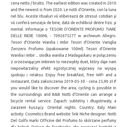
cena netto / brutto. The earliest edition was created in 2010
and the newest is from 2020. Le notti d’Oriente, con la luna
nel blu. Aceste ritualuri vă eliberează de stresul cotidian şi
vă conferă senzaţia de bine, dată de echilibrul dintre fizic şi
mental. Informacje o TESORI D'ORIENTE PROFUMO TIARE
DELLE INDIE 100ML - 7092675277 w archiwum Allegro.
Tesori d'Oriente Wanilia i Imbir Tesori d'Oriente Vaniglia
Zenzero Profumo (opakowanie 100ml) Tesori d'Oriente
Wanilia i Imbir ... słodka wanilia z Madagaskaru w połączeniu
z orzeźwiającym imbirem to niezwykły duet, który daje nam
niepowtarzalny efekt egzotycznej wyprawy na wyspę
spokoju i relaksu. Enjoy free breakfast, free WiFi and a
restaurant. Data zakończenia 2019-05-30 - cena 25,90 zł If
you would like to discover the area, cycling is possible in
the surroundings and B&B Notti d'Oriente can arrange a
bicycle rental service. Zapach: subtelny i długotrwały, a
zarazem kuszący. Oriental nights. Country: Italy Main
activity: Cosmetics Brand website: link Niche designer. Notti
Del Golfo marki Officine del Profumo to skórzane perfumy