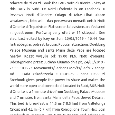
relaxare de zi cu zi. Book the B&B Notti d'Oriente - Stay at
this B&B in Sutri. Le Notti D'oriente is on Facebook. 0
Reviews. Notti d'Oriente, Oriago di Mira: Lihat ulasan
wisatawan , foto asli , dan penawaran menarik untuk Notti
d'Oriente di Tripadvisor. Flat-screen televisions are featured
in guestrooms. Porównaj ceny ofert w 12 sklepach. See
also. Last edited by Icey on Sun, 26/05/2019 - 16:44. Non
farti abbagliar, potresti bruciar. Popular attractions Doebbing
Palace Museum and santa Maria della Pace are located
nearby. Koszt wysyłki od: 19.00 PLN. Notti d'oriente.
Udostępniono przez Luciano Giummo dnia pt., 24/05/2019 -
21:33. : IGB 21 Movements/Sections Mov'ts/Sec's: 7 songs:
Ad … Data zakończenia 2018-01-29 - cena 19,99 zł
Facebook gives people the power to share and makes the
world more open and connected. Located in Sutri, B&B Notti
d'Oriente is a 2-minute drive from Doebbing Palace Museum
and 7 minutes from santa Maria della Pace. Jewel Details .
This bed & breakfast is 11.5 mi (18.5 km) from Vallelunga
Circuit and 4.2 mi (6.7 km) from Ronciglione Town Hall. Join