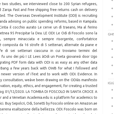
GHI
IGU