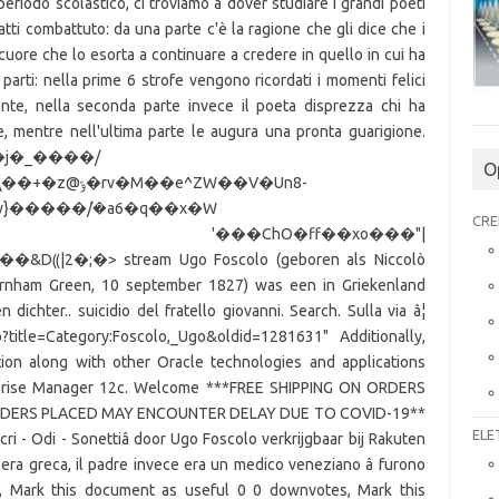
O
CRE
ELE