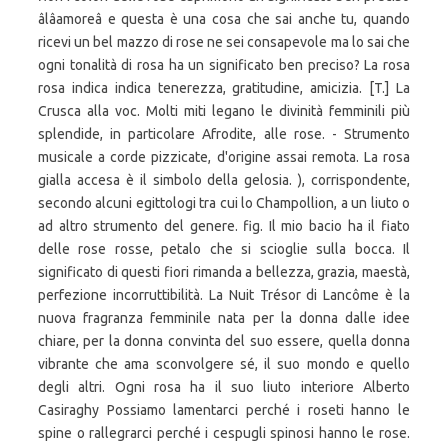
âlâamoreâ e questa è una cosa che sai anche tu, quando
ricevi un bel mazzo di rose ne sei consapevole ma lo sai che
ogni tonalità di rosa ha un significato ben preciso? La rosa
rosa indica indica tenerezza, gratitudine, amicizia. [T.] La
Crusca alla voc. Molti miti legano le divinità femminili più
splendide, in particolare Afrodite, alle rose. - Strumento
musicale a corde pizzicate, d'origine assai remota. La rosa
gialla accesa è il simbolo della gelosia. ), corrispondente,
secondo alcuni egittologi tra cui lo Champollion, a un liuto o
ad altro strumento del genere. fig. Il mio bacio ha il fiato
delle rose rosse, petalo che si scioglie sulla bocca. Il
significato di questi fiori rimanda a bellezza, grazia, maestà,
perfezione incorruttibilità. La Nuit Trésor di Lancôme è la
nuova fragranza femminile nata per la donna dalle idee
chiare, per la donna convinta del suo essere, quella donna
vibrante che ama sconvolgere sé, il suo mondo e quello
degli altri. Ogni rosa ha il suo liuto interiore Alberto
Casiraghy Possiamo lamentarci perché i roseti hanno le
spine o rallegrarci perché i cespugli spinosi hanno le rose.