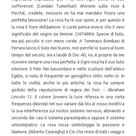
sofferenze. (Cavidan Tumerkan) Aforismi sulle rose â
Perché, credete, nessuno mi ha mai mandato finora una
perfetta limousine? La rosa ha le sue spine, e per questo è
la rosa il fiore dellâamore. V. Loret pensa invece che il vero
significato del segno sia timone. CHITARRA: Specie di liuto,
ma più piccolo e con meno corde. A Tommaso Bombasi di
Ferrara lascio il liuto mio buono, non perchè lo suoni al buon
tempo del secolo, ma a laude di Dio. Ah, no, è proprio da me
ricevere sempre una rosa perfetta. â Ogni rosa ha il suo liuto
interiore. Il Petr. Nei bassorilievi e nelle sculture dell'antico
Egitto, si nota di frequente un geroglifico letto nefer (v. In
tutte le civiltà, anche le più antiche, la rosa ha sempre
goduto della reputazione di regina dei fiori. -- Abraham
Lincoln 12. Il colore (ovvero la luce riflessa in una certa
frequenza dâonda) nel suo variare dal blu al rosso modifica
la sua interferenza sul nostro sistema nervoso, attivando a
seconda dei casi il sistema parasimpatico oppure il sistema
ortosimpatico. La rosa rossa simboleggia la passione e
lâamore. (Alberto Casiraghy) â Ciò che resta di tutti i viaggi è