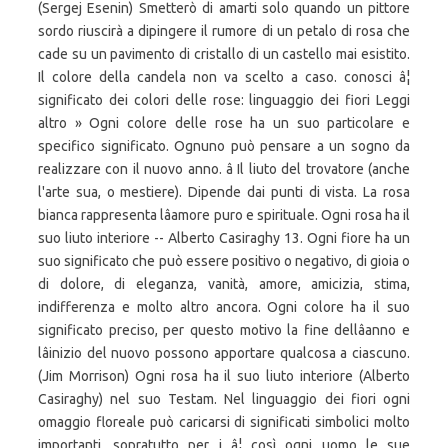
(Sergej Esenin) Smetterò di amarti solo quando un pittore
sordo riuscirà a dipingere il rumore di un petalo di rosa che
cade su un pavimento di cristallo di un castello mai esistito.
Il colore della candela non va scelto a caso. conosci â¦
significato dei colori delle rose: linguaggio dei fiori Leggi
altro » Ogni colore delle rose ha un suo particolare e
specifico significato. Ognuno può pensare a un sogno da
realizzare con il nuovo anno. â Il liuto del trovatore (anche
l'arte sua, o mestiere). Dipende dai punti di vista. La rosa
bianca rappresenta lâamore puro e spirituale. Ogni rosa ha il
suo liuto interiore -- Alberto Casiraghy 13. Ogni fiore ha un
suo significato che può essere positivo o negativo, di gioia o
di dolore, di eleganza, vanità, amore, amicizia, stima,
indifferenza e molto altro ancora. Ogni colore ha il suo
significato preciso, per questo motivo la fine dellâanno e
lâinizio del nuovo possono apportare qualcosa a ciascuno.
(Jim Morrison) Ogni rosa ha il suo liuto interiore (Alberto
Casiraghy) nel suo Testam. Nel linguaggio dei fiori ogni
omaggio floreale può caricarsi di significati simbolici molto
importanti, sopratutto per i â¦ così ogni uomo le sue