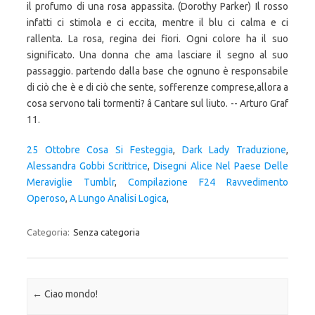
il profumo di una rosa appassita. (Dorothy Parker) Il rosso
infatti ci stimola e ci eccita, mentre il blu ci calma e ci
rallenta. La rosa, regina dei fiori. Ogni colore ha il suo
significato. Una donna che ama lasciare il segno al suo
passaggio. partendo dalla base che ognuno è responsabile
di ciò che è e di ciò che sente, sofferenze comprese,allora a
cosa servono tali tormenti? â Cantare sul liuto. -- Arturo Graf
11.
25 Ottobre Cosa Si Festeggia
,
Dark Lady Traduzione
,
Alessandra Gobbi Scrittrice
,
Disegni Alice Nel Paese Delle
Meraviglie Tumblr
,
Compilazione F24 Ravvedimento
Operoso
,
A Lungo Analisi Logica
,
Categoria:
Senza categoria
Navigazione articolo
←
Ciao mondo!