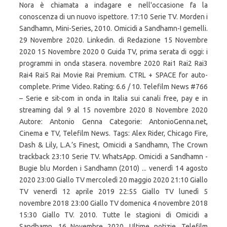
Nora è chiamata a indagare e nell'occasione fa la
conoscenza di un nuovo ispettore. 17:10 Serie TV. Morden i
Sandhamn, Mini-Series, 2010. Omicidi a Sandhamn-I gemelli.
29 Novembre 2020. Linkedin. di Redazione 15 Novembre
2020 15 Novembre 2020 0 Guida TV, prima serata di oggi: i
programmi in onda stasera. novembre 2020 Rai1 Rai2 Rai3
Rai4 Rai5 Rai Movie Rai Premium. CTRL + SPACE for auto-
complete. Prime Video. Rating: 6.6 / 10. Telefilm News #766
– Serie e sit-com in onda in Italia sui canali free, pay e in
streaming dal 9 al 15 novembre 2020 8 Novembre 2020
Autore: Antonio Genna Categorie: AntonioGenna.net,
Cinema e TV, Telefilm News. Tags: Alex Rider, Chicago Fire,
Dash & Lily, L.A.’s Finest, Omicidi a Sandhamn, The Crown
trackback 23:10 Serie TV. WhatsApp. Omicidi a Sandhamn -
Bugie blu Morden i Sandhamn (2010) ... venerdì 14 agosto
2020 23:00 Giallo TV mercoledì 20 maggio 2020 21:10 Giallo
TV venerdì 12 aprile 2019 22:55 Giallo TV lunedì 5
novembre 2018 23:00 Giallo TV domenica 4 novembre 2018
15:30 Giallo TV. 2010. Tutte le stagioni di Omicidi a
Sandhamn. 16 Novembre 2020. Ultime notizie. Telefilm