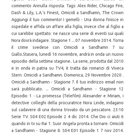
commento Annulla risposta. Tags: Alex Rider, Chicago Fire,
Dash & Lily, L.A.’s Finest, Omicidi a Sandhamn, The Crown
Aggiungi il tuo commento! I gemelli - Una donna finisce in
ospedale e affida un affare alla figlia, invece che al figlio a
cui sarebbe spettato: ne nasce una serie di eventi sui quali
Nora dovrà indagare. Stagione 1 ... 07 novembre 2014. Torna
il crime svedese con Omicidi a Sandhamn 7 su
Giallo.Stasera, lunedì 16 novembre, andrà in onda un nuovo
episodio della settima stagione.. La serie, prodotta dal 2010
e in onda in patria su TV4, è tratta dai romanzi di Viveca
Stern. Omicidi a Sandhamn. Domenica, 29 Novembre 2020 .
Omicidi a Sandhamn - Stagione 7. Il tuo indirizzo email non
sarà pubblicato. ... Omicidi a Sandhamn - Stagione 12
Episodio 1 - La promessa (Telefilm) Alexander e Miriam, i
detective colleghi della procuratrice Nora Linde, indagano
sul cadavere di una donna trovato da un pescatore. 23:10
Serie TV. S04 E02 Episode 2 4 dic 2014. Che Dio ci aiuti 6
quando in tv su Rai 1: Suor Angela pronta a tornare. Omicidi
a Sandhamn - Stagione 8. S04 E01 Episode 1 7 nov 2014.