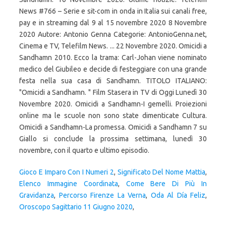
News #766 – Serie e sit-com in onda in Italia sui canali free,
pay e in streaming dal 9 al 15 novembre 2020 8 Novembre
2020 Autore: Antonio Genna Categorie: AntonioGenna.net,
Cinema e TV, Telefilm News. ... 22 Novembre 2020. Omicidi a
Sandhamn 2010. Ecco la trama: Carl-Johan viene nominato
medico del Giubileo e decide di festeggiare con una grande
festa nella sua casa di Sandhamn. TITOLO ITALIANO:
"Omicidi a Sandhamn. " Film Stasera in TV di Oggi Lunedì 30
Novembre 2020. Omicidi a Sandhamn-I gemelli. Proiezioni
online ma le scuole non sono state dimenticate Cultura.
Omicidi a Sandhamn-La promessa. Omicidi a Sandhamn 7 su
Giallo si conclude la prossima settimana, lunedì 30
novembre, con il quarto e ultimo episodio.
Gioco E Imparo Con I Numeri 2
,
Significato Del Nome Mattia
,
Elenco Immagine Coordinata
,
Come Bere Di Più In
Gravidanza
,
Percorso Firenze La Verna
,
Oda Al Día Feliz
,
Oroscopo Sagittario 11 Giugno 2020
,