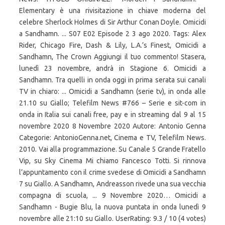
Elementary è una rivisitazione in chiave moderna del
celebre Sherlock Holmes di Sir Arthur Conan Doyle. Omicidi
a Sandhamn. ... S07 E02 Episode 2 3 ago 2020. Tags: Alex
Rider, Chicago Fire, Dash & Lily, L.A.’s Finest, Omicidi a
Sandhamn, The Crown Aggiungi il tuo commento! Stasera,
lunedì 23 novembre, andrà in Stagione 6. Omicidi a
Sandhamn. Tra quelli in onda oggi in prima serata sui canali
TV in chiaro: ... Omicidi a Sandhamn (serie tv), in onda alle
21.10 su Giallo; Telefilm News #766 – Serie e sit-com in
onda in Italia sui canali free, pay e in streaming dal 9 al 15
novembre 2020 8 Novembre 2020 Autore: Antonio Genna
Categorie: AntonioGenna.net, Cinema e TV, Telefilm News.
2010. Vai alla programmazione. Su Canale 5 Grande Fratello
Vip, su Sky Cinema Mi chiamo Fancesco Totti. Si rinnova
l’appuntamento con il crime svedese di Omicidi a Sandhamn
7 su Giallo. A Sandhamn, Andreasson rivede una sua vecchia
compagna di scuola, ... 9 Novembre 2020… Omicidi a
Sandhamn - Bugie Blu, la nuova puntata in onda lunedì 9
novembre alle 21:10 su Giallo. UserRating: 9.3 / 10 (4 votes)