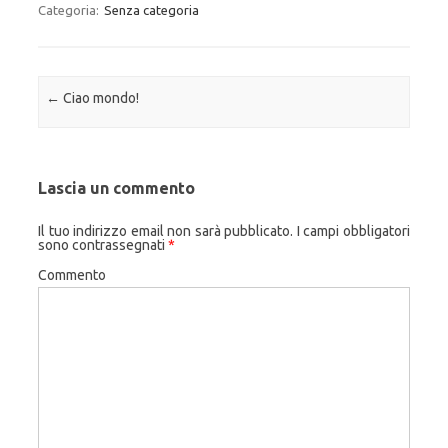
Categoria:
Senza categoria
Navigazione articolo
←
Ciao mondo!
Lascia un commento
Il tuo indirizzo email non sarà pubblicato.
I campi obbligatori
sono contrassegnati
*
Commento