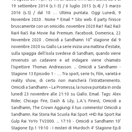
19 settembre 2014 (s.1-3) / 6 luglio 2015 (s.4) / 5 marzo
2016 (s.5) / dal 10 … Ultima puntata. Oggi Lunedi, 9
Novembre 2020 . Nome * Email * Sito web. Il party finisce
bruscamente con un omicidio. novembre 2020 Rai1 Rai2 Rai3
Rai4 Rai5 Rai Movie Rai Premium. Facebook. Domenica, 22
Novembre 2020 . Omicidi a Sandhamn 10° stagione dal 9
novembre 2020 su Giallo La serie inizia una mattina d’estate,
sulla spiaggia dell’isola svedese di Sandham, quando viene
rinvenuto un cadavere e ad indagare viene chiamato
l’ispettore Thomas Andreasson. ... Omicidi a Sandhamn -
Stagione 13 Episodio 1 - … Tra sport, serie tv, film, varietà e
reality show, di certo non mancherà l’intrattenimento.
Omicidi a Sandhamn – La Promessa, la nuova puntata in onda
lunedì 23 novembre alle 21:10 su Giallo. Email. Tags: Alex
Rider, Chicago Fire, Dash & Lily, L.A.’s Finest, Omicidi a
Sandhamn, The Crown Aggiungi il tuo commento! Omicidi a
Sandhamn. Rai Storia Rai Scuola Rai Sport +HD Rai Sport Rai
Gulp Rai YoYo TV2000. ... 17:10 - Omicidi a Sandhamn 10'
Stagione Ep.1 19:10 - I misteri di Murdoch 4' Stagione Ep.8