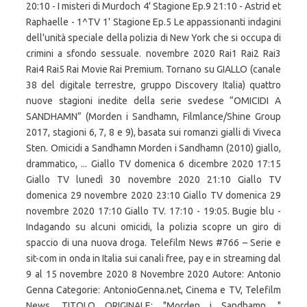
20:10 - I misteri di Murdoch 4' Stagione Ep.9 21:10 - Astrid et
Raphaelle - 1^TV 1' Stagione Ep.5 Le appassionanti indagini
dell'unità speciale della polizia di New York che si occupa di
crimini a sfondo sessuale. novembre 2020 Rai1 Rai2 Rai3
Rai4 Rai5 Rai Movie Rai Premium. Tornano su GIALLO (canale
38 del digitale terrestre, gruppo Discovery Italia) quattro
nuove stagioni inedite della serie svedese “OMICIDI A
SANDHAMN” (Morden i Sandhamn, Filmlance/Shine Group
2017, stagioni 6, 7, 8 e 9), basata sui romanzi gialli di Viveca
Sten. Omicidi a Sandhamn Morden i Sandhamn (2010) giallo,
drammatico, ... Giallo TV domenica 6 dicembre 2020 17:15
Giallo TV lunedì 30 novembre 2020 21:10 Giallo TV
domenica 29 novembre 2020 23:10 Giallo TV domenica 29
novembre 2020 17:10 Giallo TV. 17:10 - 19:05. Bugie blu -
Indagando su alcuni omicidi, la polizia scopre un giro di
spaccio di una nuova droga. Telefilm News #766 – Serie e
sit-com in onda in Italia sui canali free, pay e in streaming dal
9 al 15 novembre 2020 8 Novembre 2020 Autore: Antonio
Genna Categorie: AntonioGenna.net, Cinema e TV, Telefilm
News. TITOLO ORIGINALE: "Morden i Sandhamn. "