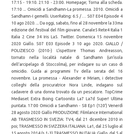
17:15 - 19:10. 21:10 - 23:00. Homepage; Torna alla scheda.
17:10 ... Omicidi a Sandhamn-La promessa. 2010. Omicidi a
Sandhamn-I gemelli. UserRating: 6.5 / … S07 E04 Episode 4
10 ago 2020. ... Da oggi, sabato, fino al 28 novembre la 33ma
edizione del festival del film giovane. Canale5 Rete4 Italia 1
Italia 2 Cine 34 Iris La5. Twitter. Domenica 15 novembre
2020 Giallo. S07 E03 Episode 3 10 ago 2020. GIALLO /
POLIZIESCO (2010-) L’ispettore Thomas Andreasson,
tornato nella località natale di Sandhamn (un’isola
dell’arcipelago di Stoccolma), per indagare su un caso di
omicidio. Guida ai programmi Tv della serata del 16
novembre. La promessa - Alexander e Miriam, i detective
colleghi della procuratrice Nora Linde, indagano sul
cadavere di una donna trovato da un pescatore. TopCrime
Mediaset Extra Boing Cartoonito La7 La7d Super! Ultima
puntata. 17:00 Omicidi a Sandhamn - S8 Ep1 (120') Venerdì
28 agosto 2020 Giallo PRODUZIONE: Filmlance International
AB TRASMESSO IN SVEZIA: TV4, dal 21 dicembre 2010 in
poi; TRASMESSO IN SVIZZERA ITALIANA: La1, dal 25 luglio al
15 agosto 2014 (s.1-3) TRASMESSO IN ITALIA: Giallo, dal 5 al