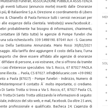
 Multiservizi Funerari, ASSOCIAZIONE PUBBLICA ASSISTENZA
gli eventi luttuosi (annuncio morte) inseriti dalle Onoranze
i più, © Italiaonline S.p.A. Direzione e coordinamento di Libero
MEN
no & Chianello di Paola fornisce tutti i servizi necessari per
 alle esigenze della clientela. Website(s) www.facebook.it .
ri probabilmente hai bisogno di informazioni, chiarimenti,
ontattare (di fatto tutte) le agenzie di Pompe funebri che
na sola richiesta info. 339 5498190. 87041 Acri - S. Giacomo
iesa Della Santissima Annunziata. Mario Rossi 30/02/2021
aggio. Alla tariffa devi aggiungere il costo della bara, l'urna
 trasporto che deve essere affidato alle agenzie di onoranze
diffidare di persone, a voi estranee, che si offrono da tramite
SOL
 i casi d'interesse speculativo. Via S. Rocco, 67 87027 PAOLA
ione illecita. ... Paola, CS 87027. info@delucanic.com +39 0982
anto a Paola (87027) - Pompe funebri - Indirizzo, Numero di
MisterImprese! Il contatto Ã¨ molto importante, ci crediamo.
 Di Santo Trotta si trova a Via S. Rocco, 67, 87027 Paola CS,
i Trotta Di Santo Trotta utilizzando le informazioni di seguito:
tale, indirizzo del sito web, e-mail, Facebook. Da oltre 25 anni,
mente professionale e qualificato. Bacheca 24. L'agenzia di