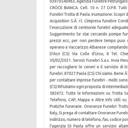
03970540963, Agenzia Funebre Petrungaro
CROCE BIANCA. Cell. 10 n. 27 D.P.R. Tutti 
Funebri Trotta di Paola. Inumazione. Scopri d
Acquisition S.Ã r.l. L'impresa funebre Condi
l'esecuzione di cerimonie funebri adeguate
Suggerimento Se stai cercando pompe funeb
prezzi ecc, per non perdere tempo puoi c
operano a Vaccarizzo Albanese compilando u
D'Acri (CS) Via Colle d'Urso, 8 Tel. Ch
30/02/2021. Servizi Funebri S.a.s. Invia Mess
per raccogliere le ceneri e il servizio di
funebri. 87027 Paola (CS) Chi siamo. Bene Ã¨ 
per contattare imprese funebri - molti sono
(CS) Rifiutiamo ogni proposta di intermediaz
582672. Tutte le Informazioni su Trotta S
Telefono, CAP, Mappa e Altre Info Utili su 
Pratiche funerarie. Onoranze Funebri Trotta
Italy, Si prega di contattare Onoranze Funebr
indirizzo, numero di telefono, fax, codice pos
l'agenzia Di Paola offre un servizio alta