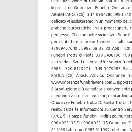
l'organizzazione di funerali. VAI ALLA V
Impresa di Onoranze Funebri Onoranze
ARGENTANO, (CS), 347 0954780,0984 512747
delicato vi assisteremo in un momento deli
pratiche burocratiche. Non preoccuparti,
permesso. Cliniche nelle vicinanze. Bene è d
per contattare imprese funebri - molti son
+3989467640 . 0982 58 32 80 Abit. Tutti g
Funebri Trotta di Paola. 339 5498190. 109
con sede a San Lucido vi offre servizi funeb
6985 - 320 8123971 - 349 3079987. Paola 
PAOLA (CS) A.Se.F. Attività: Onoranze f
www.onoranzefunebriavena.com ... Ippocrate 
è la soluzione più completa e conveniente pe
eseguono visite cardiologiche, ecocardiograf
Onoranze Funebri Trotta Di Santo Trotta . N
reato. Tutte le Informazioni su Centro Se
(87027) - Pompe funebri - Indirizzo, Numero
0984 952135 Fax 0984 952135 Onoranze Fune
611039 telefono . 0982 611039 telefono . Ad