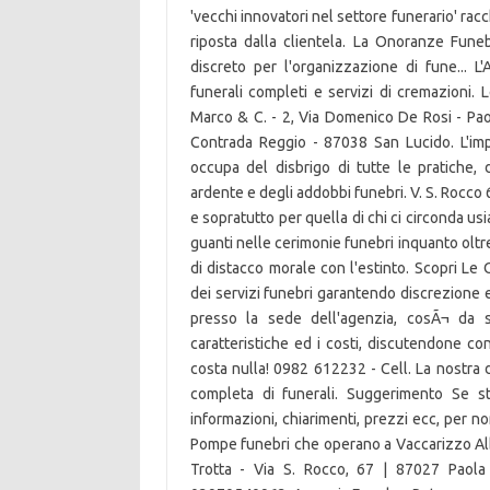
'vecchi innovatori nel settore funerario' rac
riposta dalla clientela. La Onoranze Funebr
discreto per l'organizzazione di fune... 
funerali completi e servizi di cremazioni.
Marco & C. - 2, Via Domenico De Rosi - Paol
Contrada Reggio - 87038 San Lucido. L'imp
occupa del disbrigo di tutte le pratiche, 
ardente e degli addobbi funebri. V. S. Rocco
e sopratutto per quella di chi ci circonda u
guanti nelle cerimonie funebri inquanto oltr
di distacco morale con l'estinto. Scopri Le
dei servizi funebri garantendo discrezione 
presso la sede dell'agenzia, cosÃ¬ da s
caratteristiche ed i costi, discutendone con
costa nulla! 0982 612232 - Cell. La nostra 
completa di funerali. Suggerimento Se s
informazioni, chiarimenti, prezzi ecc, per n
Pompe funebri che operano a Vaccarizzo Al
Trotta - Via S. Rocco, 67 | 87027 Paola 