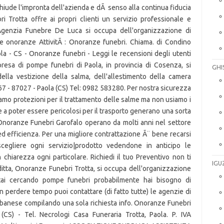
chiude l'impronta dell'azienda e dÃ senso alla continua fiducia
i Trotta offre ai propri clienti un servizio professionale e
L'Agenzia Funebre De Luca si occupa dell'organizzazione di
 Le onoranze AttivitÃ : Onoranze funebri. Chiama. di Condino
a - CS - Onoranze funebri - Leggi le recensioni degli utenti
resa di pompe funebri di Paola, in provincia di Cosenza, si
GHI
della vestizione della salma, dell'allestimento della camera
 67 - 87027 - Paola (CS) Tel: 0982 583280. Per nostra sicurezza
siamo protezioni per il trattamento delle salme ma non usiamo i
e a poter essere pericolosi per il trasporto generano una sorta
 Onoranze Funebri Garofalo operano da molti anni nel settore
ed efficienza. Per una migliore contrattazione Ã¨ bene recarsi
cegliere ogni servizio|prodotto vedendone in anticipo le
 chiarezza ogni particolare. Richiedi il tuo Preventivo non ti
IGU
ditta, Onoranze Funebri Trotta, si occupa dell'organizzazione
tai cercando pompe funebri probabilmente hai bisogno di
on perdere tempo puoi contattare (di fatto tutte) le agenzie di
banese compilando una sola richiesta info. Onoranze Funebri
(CS) - Tel. Necrologi Casa Funeraria Trotta, Paola. P. IVA