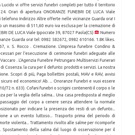
cido vi offre servizi funebri completi per tutto il territorio
i 24. Orari di apertura ONORANZE FUNEBRI DE LUCA Viale
telefono Indirizzo Altre offerte nelle vicinanze Guarda ora! I
ono un massimo di 511,60 euro iva esclusa per la cremazione di
BRI DE LUCA Viale Ippocrate 39, 87027 Paola(CS)
Numero di telefono Indirizzo Altre offerte nelle vicinanze Guarda ora! tel: 0982 582672, 0982 610166. 1.8K likes. Onoranze Funebri Trotta Di Santo Trotta 67, v. S. Rocco . Cremazione. L'impresa funebre Condino & Chianello di Paola fornisce tutti i servizi necessari per l'esecuzione di cerimonie funebri adeguate alle esigenze della clientela. Onoranze Funebri Vaccaro . L'Agenzia Funebre Petrungaro Multiservizi Funerari Ã¨ ubicata a Fiumefreddo Bruzio in provincia di Cosenza. la cura per il defunto: prodotti e servizi. La nostra sede è nel centro storico di Paola. Cremazione. Scopri di più, Paga bollettini postali, MAV e RAV, avvisi PagoPA e bollo auto con Libero Pay: rapido, sicuro ed economico! Ab. ... Onoranze Funebri e vuoi essere visibile o inserire online i tuoi necrologi? 26/10/72 n. 633). Cofani funebri o scrigini contenenti il corpo o le ceneri dei defunti... L'allestimento della stanza per la veglia della salma... Una casa predisposta al meglio per ospitare salma, dolenti e visitatori... Il passaggio del corpo a cenere senza attendere la normale mineralizzazione... Manufatto cimiteriale posizionato per indicare la presenza dei resti di un defunto... Realizzazione grafica per dare partecipazione a un evento luttoso... Trasporto prima del periodo di osservazione, in particolar modo a causa di morte violenta... Trattamento rivolto alle salme per ricomporle dai segni della morte prima delle esequie... Spostamento della salma dal luogo di osservazione per il cimitero o crematorio con eventuale tappa intermedia ad un luogo di culto... Una varietÃ di servizi e prodotti per rispondere meglio alle richieste piÃ¹ diversificate... dal 1929 un'impresa familiare, giunta alla quarta generazione, che opera nel settore funerario. ... partecipazione, trigesimo, anniversario) inseriti dalla ditta De Luca servizi funebri di Paola, Fuscaldo e San Lucido (CS) Manifesti lutto per annuncio, trigesimo, anniversario, ringraziamento e partecipazioni a funerali nei comuni di Paola, Fuscaldo, San Lucido - Cosenza. I prezzi fissati per il 2021 in provincia di Cosenza stabiliscono un massimo di 511,60 euro iva esclusa per la cremazione di un corpo. I prezzi fissati per il 2020 a Cosenza stabiliscono un massimo di 511,60 euro iva esclusa per la cremazione di un corpo. 0982 5800306 telefono . Agenzia Funebre Diglio Onoranze funebri a Pontelandolfo Indirizzo: 8, Via Piano Della Croce 82027 Pontelandolfo provincia di (BN) Italia… di Condino Marco & C. - 2, Via Domenico De Rosi - Paola - CS - Onoranze funebri - Leggi le recensioni degli utenti Onoranze Funebri 24. Servizi Funebri CS offre servizi di onoranze funebri a Bagheria (PA). Onoranze Funebri www.onoranzefunebritrotta.com Via S. Rocco, 67 - Paola (CS) Tel. In questa sezione trovi Agenzie funebri che hanno la loro sede nei comuni della provincia di Cosenza, puoi trovarle anche selezionando un singolo comune o consultare l'elenco. Tutto ciÃ² che serve per onorare al meglio il caro defunto. Trasporti funebri. 0982 612232. Mi piace: 1024. Paola (Cs) ... Aeterna Onoranze Funebri. I migliori risultati per onoranze funebri Paola. L'impresa di onoranze funebri Gho di Alessandria vi sostiene nell'invio di doni floreali o messaggi di condoglianze nel triste momento del lutto. Tutti gli eventi luttuosi (annuncio morte) inseriti dalle Onoranze Funebri Trotta di Paola. Cerca onoranze funebri a Paola (CS) | Trova informazioni, indirizzi e numeri di telefono a Paola (CS) per onoranze funebri su Paginebianche Ã¨ esente (Art. Le ultime informazioni e i servizi a distanza. Thank you! Previdenza funeraria. Azienda Servizi Funebri del Comune di Genova. 7 risultati per onoranze funebri in Paola (CS) TORINO - Via Cibrario 44/A. Submit Review Ask Question On Map Open on Facebook. Sei un privato un libero professionista o un'azienda? Onoranze Funebri Trotta Via S.Rocco 118C 87027 - Paola (Cosenza) Settore: Casa Tel. Servizi. Bacheca in costruzione. ... Unilabor Scuola di Estetica - PAOLA - CS Via Nazionale 152 . In questa pagina: Onoranze Funebri Trotta | Agenzia Funebre de Luca | Agenzia Funebre Condino e Chianello | Associazione Pubblica Assistenza Croce Bianca | De Luca Nicolino | Green Island Societa' Cooperativa GENOVA - … 1K likes. Contattateci per informazioni. 0982 5800306 telefono . Confrontare due o piÃ¹ offerte per un servizio funebre di altrettante ditte Ã¨ molto difficile. 339 54 98 190 Notizie 24 . Chiesa Di Montevergine. Attività simili a FUSCALDO e nei dintorni. Onoranze Funebri a Paola | Trova su Virgilio gli indirizzi, i numeri di telefono ed informazioni di tutte le aziende e i professionisti per Onoranze Funebri a Paola. Cell. Categoria: ... Onoranze Funebri. GENOVA - … Contattateci per l'invio di doni floreali o messaggi di condoglianze. 0982 583280 | Email: of.trotta@alice.it - Sito internet: www.onoranzefunebritrotta.com Praia A Mare (CS) Onoranze Funebri Avena - Via Bandiera, 26/C - 87028 Praia A Mare (CS) - Tel. 0982 589969, 0982 582672. ... Necrologi. Onoranze funebri arena&lombardo. Monumenti Funebri a Paola | Trova su Virgilio gli indirizzi, i numeri di telefono ed informazioni di tutte le aziende e i professionisti per Monumenti Funebri a Paola. Necrologi Casa Funeraria Trotta, Paola. Attività simili a FUSCALDO e nei dintorni. Manifesti Cerca Bacheca. 5.27 km. GPS Coordinates 38.34052,16.28346 . Allestimento camere ardenti. Quando si parla di imprese di Onoranze Funebri a Paola qualcuno di noi pensa subito alla scaramanzia e superstizione senza considerare che sono dei professionisti che svolgono un'attività necessaria, che non tutti sono disposti a fare. Il servizio Ã¨ cosa piÃ¹ difficile, non c'Ã¨ un metro di giudizio imparziale, il gusto Ã¨ una cosa molto personale. Dettagli . Onoranze funebri Onoranze Funebri Trotta. La cremazione è un servizio pubblico sottoposto ad un regime di prezzi controllati dallo Stato ma ogni comune della provincia di Cosenza può differenziare entro un certo limite. Cerca onoranze funebri a Acquappesa (CS) | Trova informazioni, indirizzi e numeri di telefono a Acquappesa (CS) per onoranze funebri su Paginebianche. si prende cura dal 1929 dei defunti e dei dolenti, fornendo funerali e servizi con decoro e professionalità ma sopratutto con umanità e dedizione. La cremazione è un servizio di pubblica utilità con prezzi controllati dallo Stato, ogni comune può differenziarli entro un certo limite. Your message has been sent. Via S. Rocco, 67, 87027 Paola CS, Italy, Paola, Calabria, Italia Recensione di Onoranze Funebri Trotta Di Santo Trotta Numero di telefono Informazioni sui contatti su PagineGialle, Con Libero Mail PEC risparmi tempo e denaro: invia tutte le raccomandate che vuoi direttamente dal tuo pc, tablet o smartphone! Previdenza funeraria. Pompe Onoranze Funebri è il portale Nazionale che ti aiuta a trovare l'Impresa Funebre più vicina. Chiese a COSENZA. Salita Sacramento Paola (Cs) Chiesa Di Santa Maria Di Portosalvo. Dettagli . La Onoranze Funebri Trotta offre ai propri clienti un servizio professionale e discreto per l'organizzazione di funerali completi. Necrologi 24 ... CASA DEL FUNERALE DE LUCA SERVIZI FUNEBRI. ... ONORANZE FUNEBRI TROTTA DI SANTO TROTTA - Via S. ROCCO 67 - 87027 - Paola (CS) onoranze funebri a Paola (Risultati 1 - 5 su 5) Visualizza sulla mappa. Snc, Contrada Petraro Snc - PAOLA (CS) telefono . Non Ã¨ soltanto affidabilitÃ ma anche: Non abbiamo nessuna convenzione con enti ospedalieri o case di cura. Tutti gli eventi luttuosi (annuncio morte) inseriti dalle Onoranze Funebri Trotta di Paola. Solitamente si fa riferimento a un minimo e un massimo - puÃ² darsi che fra due ditte il minimo di una corrisponde al massimo di un'altra o anche meno. Localita San Giovanni - PAOLA (CS) 0982 5800306 telefono . In questa pagina: La Dolce Quiete - Cimitero Per Animali | Colonna Onoranze Funebri | Agenzia di Onoranze Funebri Mele | Onoranze Funebri Borrello | Agenzia Funebre Bavasso Mario | Agenzia Funebre Amodio 0982583280 ... Ippocrate 39 - 87027 Paola (CS) | mappa. Attualmente nelle spese relative a un funerale l'I.V.A. Chiesa Di Montevergine. ... Paola (CS) Contatti: 0982 589088. Cerca onoranze funebri a Acquappesa (CS) | Trova informazioni, indirizzi e numeri di telefono a Acquappesa (CS) per onoranze funebri su Paginebianche. ... Cardiologia ed Ecografia Veterinaria Palermo Dott.ssa Paola Mantineo Casteldaccia, 90014 . Onoranze funebri a Paola Realizza un preventivo e scegli tra le onoranze funebri a Paola.Su Lastello.it puoi trovare le migliori Pompe Funebri della tua zona e confrontare le agenzie funebri sui servizi per funerali tra cui: Cremazione, Inumazione, Tumulazione e diversi prodotti: carri funebri… Green Island Societa' Cooperativa, 176, Via Nazionale, Onoranze funebri Paola Info e Contatti: Numero Telefono, Indirizzo e Mappa. Onoranze funebri Onoranze Funebri Trotta. Aggiungi gratis il tuo numero di cellulare su PagineBianche. Snc, Contrada Petraro Snc - PAOLA (CS) telefono . L'impresa di pompe funebri di Paola, in provincia di Cosenza, si occupa del disbrigo di tutte le pratiche, della vestizione della salma, dell'allestimento della camera ardente e degli addobbi funebri. Agenzia Funebre Condino e Chianello. 87010 Lungro (CS) Via Musici,s.n. Onoranze Funebri Di Paola, Raddusa / Castel Di Iudica. La Onoranze Funebri Trotta offre ai propri clienti un servizio professionale e discreto per l'organizzazione di funerali completi. Trasporti funebri. Onoranze Funebri a Paola | Trova su Virgilio gli indirizzi, i numeri di telefono ed informazioni di tutte le aziende e i professionisti per Onoranze Funebri a Paola. Liity Facebookiin ja pidä yhteyttä käyttäjän Mirko Lemma ja muiden tuttujesi kanssa. su PagineGialle, Sono stati trovati altri Tutte le Informazioni su Trotta Santo a Paola (87027) - Pompe funebri - Indirizzo, Numero di Telefono, CAP, Mappa e Altre Info Utili su MisterImprese! Nessuna ditta di onoranze funebri può averne, il contrario è reato. Dr. Emiliano Caputo Biologo Nutr