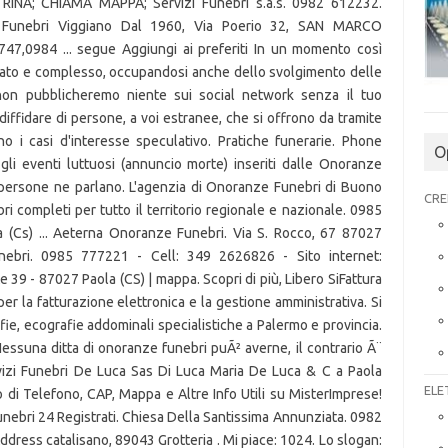
ETRINA; CHIAMA MAPPA; Servizi Funebri s.a.s. 0982 612232.
 Funebri Viggiano Dal 1960, Via Poerio 32, SAN MARCO
,0984 ... segue Aggiungi ai preferiti In un momento così
cato e complesso, occupandosi anche dello svolgimento delle
 non pubblicheremo niente sui social network senza il tuo
iffidare di persone, a voi estranee, che si offrono da tramite
o i casi d'interesse speculativo. Pratiche funerarie. Phone
O
li eventi luttuosi (annuncio morte) inseriti dalle Onoranze
 persone ne parlano. L'agenzia di Onoranze Funebri di Buono
CRE
ri completi per tutto il territorio regionale e nazionale. 0985
(Cs) ... Aeterna Onoranze Funebri. Via S. Rocco, 67 87027
unebri. 0985 777221 - Cell: 349 2626826 - Sito internet:
39 - 87027 Paola (CS) | mappa. Scopri di più, Libero SiFattura
r la fatturazione elettronica e la gestione amministrativa. Si
ie, ecografie addominali specialistiche a Palermo e provincia.
essuna ditta di onoranze funebri puÃ² averne, il contrario Ã¨
rvizi Funebri De Luca Sas Di Luca Maria De Luca & C a Paola
ELE
 di Telefono, CAP, Mappa e Altre Info Utili su MisterImprese!
bri 24 Registrati. Chiesa Della Santissima Annunziata. 0982
dress catalisano, 89043 Grotteria . Mi piace: 1024. Lo slogan: