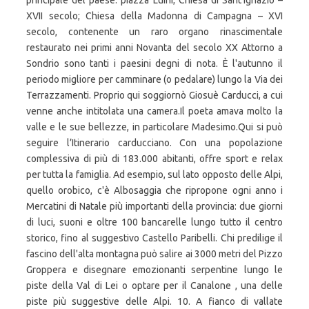
principale del paese: piazza Luini; Chiesa di Sant'Ignazio –
XVII secolo; Chiesa della Madonna di Campagna – XVI
secolo, contenente un raro organo rinascimentale
restaurato nei primi anni Novanta del secolo XX Attorno a
Sondrio sono tanti i paesini degni di nota. È l'autunno il
periodo migliore per camminare (o pedalare) lungo la Via dei
Terrazzamenti. Proprio qui soggiornò Giosuè Carducci, a cui
venne anche intitolata una camera.Il poeta amava molto la
valle e le sue bellezze, in particolare Madesimo.Qui si può
seguire l’Itinerario carducciano. Con una popolazione
complessiva di più di 183.000 abitanti, offre sport e relax
per tutta la famiglia. Ad esempio, sul lato opposto delle Alpi,
quello orobico, c'è Albosaggia che ripropone ogni anno i
Mercatini di Natale più importanti della provincia: due giorni
di luci, suoni e oltre 100 bancarelle lungo tutto il centro
storico, fino al suggestivo Castello Paribelli. Chi predilige il
fascino dell'alta montagna può salire ai 3000 metri del Pizzo
Groppera e disegnare emozionanti serpentine lungo le
piste della Val di Lei o optare per il Canalone , una delle
piste più suggestive delle Alpi. 10. A fianco di vallate