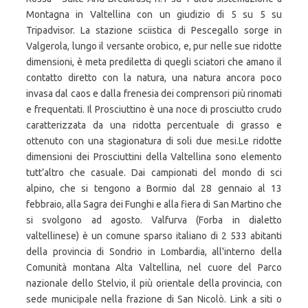
Montagna in Valtellina con un giudizio di 5 su 5 su
Tripadvisor. La stazione sciistica di Pescegallo sorge in
Valgerola, lungo il versante orobico, e, pur nelle sue ridotte
dimensioni, è meta prediletta di quegli sciatori che amano il
contatto diretto con la natura, una natura ancora poco
invasa dal caos e dalla frenesia dei comprensori più rinomati
e frequentati. Il Prosciuttino è una noce di prosciutto crudo
caratterizzata da una ridotta percentuale di grasso e
ottenuto con una stagionatura di soli due mesi.Le ridotte
dimensioni dei Prosciuttini della Valtellina sono elemento
tutt’altro che casuale. Dai campionati del mondo di sci
alpino, che si tengono a Bormio dal 28 gennaio al 13
febbraio, alla Sagra dei Funghi e alla fiera di San Martino che
si svolgono ad agosto. Valfurva (Forba in dialetto
valtellinese) è un comune sparso italiano di 2 533 abitanti
della provincia di Sondrio in Lombardia, all'interno della
Comunità montana Alta Valtellina, nel cuore del Parco
nazionale dello Stelvio, il più orientale della provincia, con
sede municipale nella frazione di San Nicolò. Link a siti o