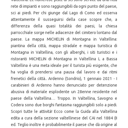
rete di impianti e sono raggiungibili da ogni punto del paese,
sci ai piedi. Per chi giunge dal Lago di Como ed osserva
attentamente il susseguirsi della case scopre che, a
differenza della quasi totalità dei paesi, la chiesa
parrocchiale sorge nelle adiacenze del cimitero lontano dal
paese. La mappa MICHELIN di Montagna in Valtellina:
piantina della città, mappa stradale e mappa turistica di
Montagna in Valtellina, con gli alberghi, i siti turistici e i
ristoranti MICHELIN di Montagna in Valtellina L a Bassa
Valtellina è una meta ideale per il turista più esigente, che
ha voglia di prendersi una pausa dal lavoro e dai ritmi
frenetici della città.. Ardenno (Sondrio), 1 gennaio 2021 - I
carabinieri di Ardenno hanno denunciato per detenzione
abusiva di materiale esplodente un 28enne residente nel
paese della Valtellina… Troppo. In Valtellina, Savogno e
Codera sono due borghi fantasma raggiungibili solo a piedi.
Scopri tutte le attività! Ecco come la Guida alla Valtellina
edita a cura della sezione valtellinese del CAI nel 1884 (II
ed. Teglio inoltre è probabilmente il paese che dà origine al