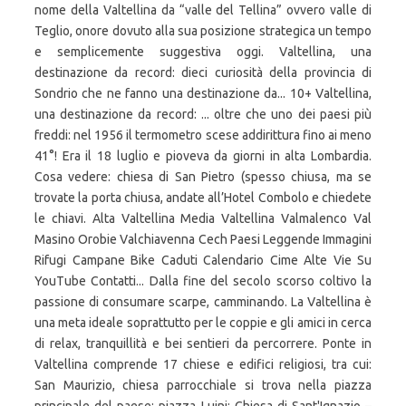
nome della Valtellina da “valle del Tellina” ovvero valle di
Teglio, onore dovuto alla sua posizione strategica un tempo
e semplicemente suggestiva oggi. Valtellina, una
destinazione da record: dieci curiosità della provincia di
Sondrio che ne fanno una destinazione da... 10+ Valtellina,
una destinazione da record: ... oltre che uno dei paesi più
freddi: nel 1956 il termometro scese addirittura fino ai meno
41°! Era il 18 luglio e pioveva da giorni in alta Lombardia.
Cosa vedere: chiesa di San Pietro (spesso chiusa, ma se
trovate la porta chiusa, andate all’Hotel Combolo e chiedete
le chiavi. Alta Valtellina Media Valtellina Valmalenco Val
Masino Orobie Valchiavenna Cech Paesi Leggende Immagini
Rifugi Campane Bike Caduti Calendario Cime Alte Vie Su
YouTube Contatti... Dalla fine del secolo scorso coltivo la
passione di consumare scarpe, camminando. La Valtellina è
una meta ideale soprattutto per le coppie e gli amici in cerca
di relax, tranquillità e bei sentieri da percorrere. Ponte in
Valtellina comprende 17 chiese e edifici religiosi, tra cui:
San Maurizio, chiesa parrocchiale si trova nella piazza