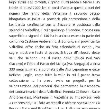
laghi alpini, 220 torrenti, 2 grandi fiumi (Adda e Mera) e un
totale di quasi 2000 km di corsi d'acqua: questi alcuni dei
numeri che fanno della Valtellina il secondo bacino
idrografico in Italia! La provincia più settentrionale della
Lombardia, confinante con la Svizzera, è costituita dalla
splendida Valtellina, il cui capoluogo è Sondrio. Occupa una
superficie a vigneti di 130 ha in un'area estesa in parte dei
comuni di Castione Andevenno, di Sondrio, e in provincia. La
Valtellina offre anche un fitto calendario di eventi , tra
sagre, mostre e feste di paese. Si trova all'imbocco delle
valli che salgono una al Passo dello Spluga (Val San
Giacomo) e l'altra al Passo del Maloja (Val Bregaglia) a circa
333 metri s.l.m ed è coronata dalle Alpi Lepontine e dalle
Retiche. Teglio, come tutta la valle in cui il paese trova
collocazione, ... ha preso avvio un progetto per la
valorizzazione dei percorsi che permettono la riscoperta
dei santuari mariani della Valtellina. Prenota Cà Rossa - Suite
And Breakfast, Montagna in Valtellina su Tripadvisor: vedi
43 recensioni, 103 foto amatoriali e offerte speciali per Cà
Rossa - Suite And Breakfast, n.1 su 1 altra sistemazione a