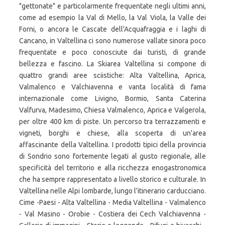
"gettonate" e particolarmente frequentate negli ultimi anni,
come ad esempio la Val di Mello, la Val Viola, la Valle dei
Forni, o ancora le Cascate dell'Acquafraggia e i laghi di
Cancano, in Valtellina ci sono numerose vallate sinora poco
frequentate e poco conosciute dai turisti, di grande
bellezza e fascino. La Skiarea Valtellina si compone di
quattro grandi aree sciistiche: Alta Valtellina, Aprica,
Valmalenco e Valchiavenna e vanta località di fama
internazionale come Livigno, Bormio, Santa Caterina
Valfurva, Madesimo, Chiesa Valmalenco, Aprica e Valgerola,
per oltre 400 km di piste. Un percorso tra terrazzamenti e
vigneti, borghi e chiese, alla scoperta di un'area
affascinante della Valtellina. I prodotti tipici della provincia
di Sondrio sono fortemente legati al gusto regionale, alle
specificità del territorio e alla ricchezza enogastronomica
che ha sempre rappresentato a livello storico e culturale. In
Valtellina nelle Alpi lombarde, lungo l’itinerario carducciano.
Cime -Paesi - Alta Valtellina - Media Valtellina - Valmalenco
- Val Masino - Orobie - Costiera dei Cech Valchiavenna -