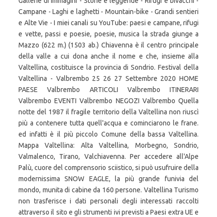
Gallerie di immagini - Storie e leggende - Rifugi e bivacchi -
Campane - Laghi e laghetti - Mountain-bike - Grandi sentieri
e Alte Vie - I miei canali su YouTube: paesi e campane, rifugi
e vette, passi e poesie, poesie, musica la strada giunge a
Mazzo (622 m.) (1503 ab.) Chiavenna è il centro principale
della valle a cui dona anche il nome e che, insieme alla
Valtellina, costituisce la provincia di Sondrio. Festival della
Valtellina - Valbrembo 25 26 27 Settembre 2020 HOME
PAESE Valbrembo ARTICOLI Valbrembo ITINERARI
Valbrembo EVENTI Valbrembo NEGOZI Valbrembo Quella
notte del 1987 il fragile territorio della Valtellina non riuscì
più a contenere tutta quell'acqua e cominciarono le frane.
ed infatti è il più piccolo Comune della bassa Valtellina.
Mappa Valtellina: Alta Valtellina, Morbegno, Sondrio,
Valmalenco, Tirano, Valchiavenna. Per accedere all'Alpe
Palù, cuore del comprensorio sciistico, si può usufruire della
modernissima SNOW EAGLE, la più grande funivia del
mondo, munita di cabine da 160 persone. Valtellina Turismo
non trasferisce i dati personali degli interessati raccolti
attraverso il sito e gli strumenti ivi previsti a Paesi extra UE e