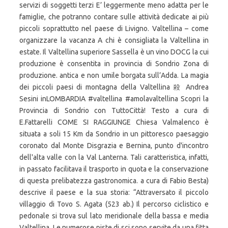
servizi di soggetti terzi E’ leggermente meno adatta per le
famiglie, che potranno contare sulle attività dedicate ai più
piccoli soprattutto nel paese di Livigno. Valtellina – come
organizzare la vacanza A chi è consigliata la Valtellina in
estate. Il Valtellina superiore Sassella è un vino DOCG la cui
produzione è consentita in provincia di Sondrio Zona di
produzione. antica e non umile borgata sull’Adda. La magia
dei piccoli paesi di montagna della Valtellina 殺 Andrea
Sesini inLOMBARDIA #valtellina #amolavaltellina Scopri la
Provincia di Sondrio con TuttoCittà! Testo a cura di
E.Fattarelli COME SI RAGGIUNGE Chiesa Valmalenco è
situata a soli 15 Km da Sondrio in un pittoresco paesaggio
coronato dal Monte Disgrazia e Bernina, punto d'incontro
dell'alta valle con la Val Lanterna. Tali caratteristica, infatti,
in passato facilitava il trasporto in quota e la conservazione
di questa prelibatezza gastronomica. a cura di Fabio Besta)
descrive il paese e la sua storia: “Attraversato il piccolo
villaggio di Tovo S. Agata (523 ab.) Il percorso ciclistico e
pedonale si trova sul lato meridionale della bassa e media
Valtellina. Le numerose piste di sci sono servite da una fitta